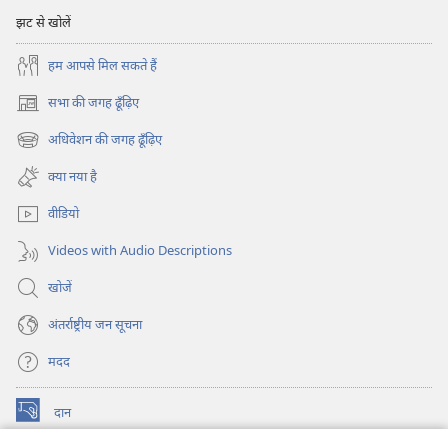
झट से खोलें
हम आपसे मिल सकते हैं
सभा की जगह ढूँढ़िए
(opens
new
अधिवेशन की जगह ढूँढ़िए
(opens
window)
new
क्या नया है
window)
वीडियो
Videos with Audio Descriptions
खोजें
अंतर्राष्ट्रीय जन सूचना
मदद
दान
(opens
new