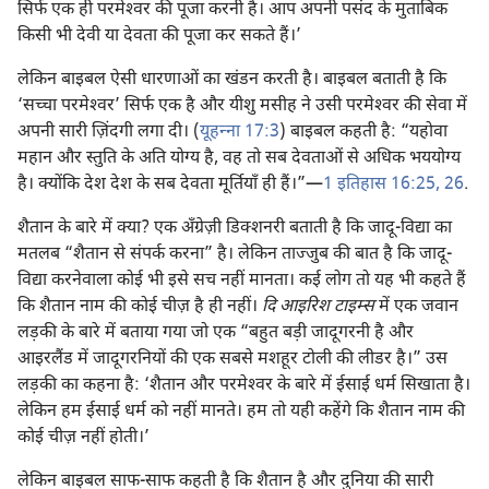
सिर्फ एक ही परमेश्‍वर की पूजा करनी है। आप अपनी पसंद के मुताबिक
किसी भी देवी या देवता की पूजा कर सकते हैं।’
लेकिन बाइबल ऐसी धारणाओं का खंडन करती है। बाइबल बताती है कि
‘सच्चा परमेश्‍वर’ सिर्फ एक है और यीशु मसीह ने उसी परमेश्‍वर की सेवा में
अपनी सारी ज़िंदगी लगा दी। (
यूहन्‍ना 17:3
) बाइबल कहती है: “यहोवा
महान और स्तुति के अति योग्य है, वह तो सब देवताओं से अधिक भययोग्य
है। क्योंकि देश देश के सब देवता मूर्तियाँ ही हैं।”—
1 इतिहास 16:25, 26
.
शैतान के बारे में क्या? एक अँग्रेज़ी डिक्शनरी बताती है कि जादू-विद्या का
मतलब “शैतान से संपर्क करना” है। लेकिन ताज्जुब की बात है कि जादू-
विद्या करनेवाला कोई भी इसे सच नहीं मानता। कई लोग तो यह भी कहते हैं
कि शैतान नाम की कोई चीज़ है ही नहीं।
दि आइरिश टाइम्स
में एक जवान
लड़की के बारे में बताया गया जो एक “बहुत बड़ी जादूगरनी है और
आइरलैंड में जादूगरनियों की एक सबसे मशहूर टोली की लीडर है।” उस
लड़की का कहना है: ‘शैतान और परमेश्‍वर के बारे में ईसाई धर्म सिखाता है।
लेकिन हम ईसाई धर्म को नहीं मानते। हम तो यही कहेंगे कि शैतान नाम की
कोई चीज़ नहीं होती।’
लेकिन बाइबल साफ-साफ कहती है कि शैतान है और दुनिया की सारी