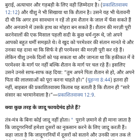
बुराई, अत्याचार और गड़बड़ी के लिए वही ज़िम्मेदार है। (
प्रकाशितवाक्य
12:12
) और यीशु ने भी सिखाया था कि शैतान है। उसने यह भी चेतावनी
दी थी कि अगर हम सावधान न रहें तो हम शैतान के जाल में फँस सकते हैं
और अनजाने में उसके हाथ का मोहरा बन सकते हैं। शैतान की मरज़ी पूरी
करनेवालों की एक मिसाल पहली सदी के कुछ धर्म-गुरू थे, जो अपने
आपको बहुत धर्मी समझते थे। वे खुद को परमेश्‍वर की संतान मानते थे और
उनका यह दावा था कि सिर्फ वे ही परमेश्‍वर की मरज़ी पूरी कर रहे हैं।
लेकिन यीशु उनके दिलों को पढ़ सकता था और जानता था कि हकीकत में वे
परमेश्‍वर के मार्ग पर नहीं बल्कि शैतान के मार्ग पर चल रहे हैं। इसलिए
उसने उनसे साफ-साफ कह दिया: “तुम अपने पिता शैतान से हो, और अपने
पिता की लालसाओं को पूरा करना चाहते हो।” (
यूहन्‍ना 8:44
) इतना ही
नहीं, बाइबल की प्रकाशितवाक्य किताब यह बताती है कि शैतान ही “सारे
संसार का भरमानेवाला है।”—
प्रकाशितवाक्य 12:9
.
क्या कुछ तरह के जादू फायदेमंद होते हैं?
*
तंत्र-मंत्र के बिना कोई जादू नहीं होता।
पुराने ज़माने से ही माना जाता है
कि जादूगरनियाँ हमेशा दूसरों का नुकसान करने के लिए जादू करती हैं।
कहा जाता है कि जादूगरनियों में दूसरों को सताने और उनकी जान तक ले