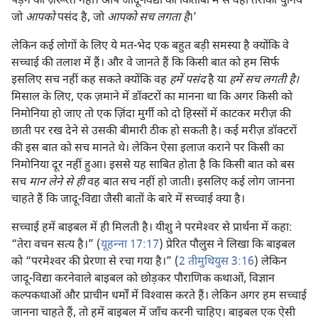
पड़ने की ज़रूरत नहीं। आप जादू-विद्या की किताबों में से वही तरीका चुनिये
जो
आपको
पसंद है, जो
आपको सच लगता है
।’
लेकिन कई लोगों के लिए ये मत-भेद एक बहुत बड़ी समस्या है क्योंकि वे
सच्चाई की तलाश में हैं। और वे जानते हैं कि किसी बात को हम सिर्फ
इसलिए सच नहीं कह सकते क्योंकि वह
हमें पसंद
है या
हमें सच लगती है।
मिसाल के लिए, एक ज़माने में डॉक्टरों का मानना था कि अगर किसी को
निमोनिया हो जाए तो एक ज़िंदा मुर्गी को दो हिस्सों में काटकर मरीज़ की
छाती पर रख देने से उसकी बीमारी ठीक हो सकती है। कई मरीज़ डॉक्टरों
की इस बात को सच मानते थे। लेकिन ऐसा इलाज कराने पर किसी का
निमोनिया दूर नहीं हुआ। इससे यह साबित होता है कि किसी बात को बस
सच
मान लेने से ही
वह बात सच नहीं हो जाती। इसलिए कई लोग जानना
चाहते हैं कि जादू-विद्या जैसी बातों के बारे में सच्चाई क्या है।
सच्चाई हमें बाइबल में ही मिलती है। यीशु ने परमेश्‍वर से प्रार्थना में कहा:
“तेरा वचन सत्य है।” (
यूहन्‍ना 17:17
) प्रेरित पौलुस ने लिखा कि बाइबल
को “परमेश्‍वर की प्रेरणा से रचा गया है।” (
2 तीमुथियुस 3:16
) लेकिन
जादू-विद्या करनेवाले बाइबल को छोड़कर पौराणिक कथाओं, विज्ञान
कल्पकथाओं और प्राचीन धर्मों में विश्‍वास करते हैं। लेकिन अगर हम सच्चाई
जानना चाहते हैं, तो हमें बाइबल में जाँच करनी चाहिए। बाइबल एक ऐसी