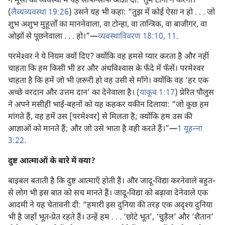
ने मूसा की व्यवस्था में यह साफ-साफ आज्ञा दी: ‘तुम टोना न करना।’
(
लैव्यव्यवस्था 19:26
) उसने यह भी कहा: “तुझ में कोई ऐसा न हो . . . जो
शुभ अशुभ मुहूर्त्तों का माननेवाला, वा टोन्हा, वा तान्त्रिक, वा बाजीगर, वा
ओझों से पूछनेवाला . . . हो।”—
व्यवस्थाविवरण 18:10, 11
.
परमेश्‍वर ने ये नियम क्यों दिए? क्योंकि वह हमसे प्यार करता है और नहीं
चाहता कि हम किसी भी डर और अंधविश्‍वास के फँदे में फँसें। परमेश्‍वर
चाहता है कि हमें जो भी ज़रूरी हो वह उसी से माँगे। क्योंकि वह ‘हर एक
अच्छे वरदान और उत्तम दान’ का देनेवाला है। (
याकूब 1:17
) प्रेरित पौलुस
ने अपने मसीही भाई-बहनों को यह कहकर यकीन दिलाया: “जो कुछ हम
मांगते हैं, वह हमें उस [परमेश्‍वर] से मिलता है; क्योंकि हम उस की
आज्ञाओं को मानते हैं; और जो उसे भाता है वही करते हैं।”—
1 यूहन्‍ना
3:22
.
दुष्ट आत्माओं के बारे में क्या?
बाइबल बताती है कि दुष्ट आत्माएँ होती हैं। और जादू-विद्या करनेवाले बहुत-
से लोग भी इस बात को सच मानते हैं। जादू-विद्या को बढ़ावा देनेवाले एक
आदमी ने यह चेतावनी दी: “हमारी इस दुनिया की तरह एक अदृश्‍य दुनिया
भी है जहाँ भूत-प्रेत रहते हैं। उन्हें हम . . . ‘छोटे भूत’, ‘चुड़ैल’ और ‘शैतान’