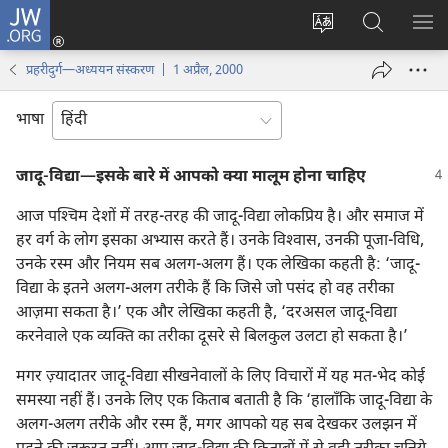
JW.ORG
लॉग-
इन
वेबसाइट
JW.ORG
मैन्यू
(opens
की
पर
दिख
प्रहरीदुर्ग—अध्ययन संस्करण | 1 अप्रैल, 2000
new
भाषा
खोजें
window)
बदलिए
भाषा
जादू-विद्या—इसके बारे में आपको क्या मालूम होना चाहिए
आज पश्‍चिम देशों में तरह-तरह की जादू-विद्या लोकप्रिय है। और समाज में
हर वर्ग के लोग इसका अभ्यास करते हैं। उनके विश्‍वास, उनकी पूजा-विधि,
उनके रस्म और नियम सब अलग-अलग हैं। एक लेखिका कहती है: ‘जादू-
विद्या के इतने अलग-अलग तरीके हैं कि जिसे जो पसंद हो वह तरीका
आज़मा सकता है।’ एक और लेखिका कहती है, ‘दरअसल जादू-विद्या
करनेवाले एक व्यक्‍ति का तरीका दूसरे से बिलकुल उलटा हो सकता है।’
मगर ज़्यादातर जादू-विद्या सीखनेवालों के लिए विचारों में यह मत-भेद कोई
समस्या नहीं हैं। उनके लिए एक किताब बताती है कि ‘हालाँकि जादू-विद्या के
अलग-अलग तरीके और रस्म हैं, मगर आपको यह सब देखकर उलझन में