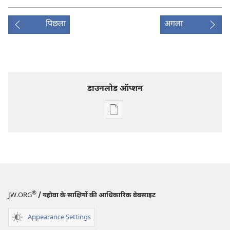
पिछला
अगला
डाउनलोड ऑप्शन
डिजिटल
प्रकाशन
डाऊनलोड
करें
प्रहरीदुर्ग
—
अध्ययन
®
JW.ORG
/ यहोवा के साक्षियों की आधिकारिक वेबसाइट
संस्करण
1 अप्रैल,
Appearance Settings
2000