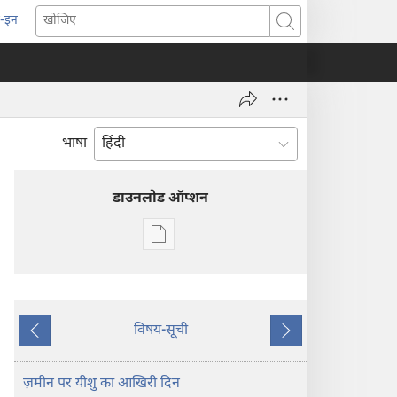
-इन
pens
खोजिए
ew
indow)
भाषा
डाउनलोड ऑप्शन
डिजिटल
प्रकाशन
डाऊनलोड
करें
प्रहरीदुर्ग
विषय-सूची
पिछला
अगला
—
अध्ययन
ज़मीन पर यीशु का आखिरी दिन
संस्करण