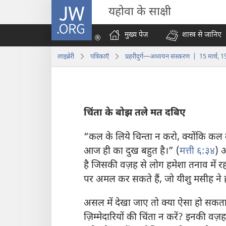
JW.ORG
यहोवा के साक्षी
मुख्य पेज
शास्त्र से जानिए
लाइब्रेरी
पत्रिकाएँ
प्रहरीदुर्ग—अध्ययन संस्करण | 15 मार्च, 
चिंता के बोझ तले मत दबिए
“कल के लिये चिन्ता न करो, क्योंकि क
आज ही का दुख बहुत है।” (
मत्ती ६:३४
) 
है जिसकी वज़ह से लोग हमेशा तनाव में रह
पर अमल कर सकते हैं, जो यीशु मसीह ने
असल में देखा जाए तो क्या ऐसा हो सकता 
ज़िम्मेदारियों की चिंता न करें? इनकी वज़ह