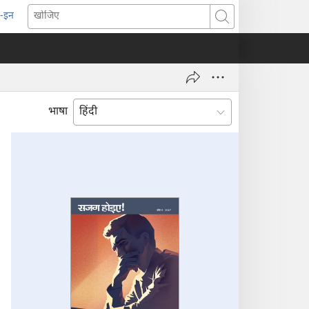
-इन
pens
खोजिए
ew
indow)
भाषा