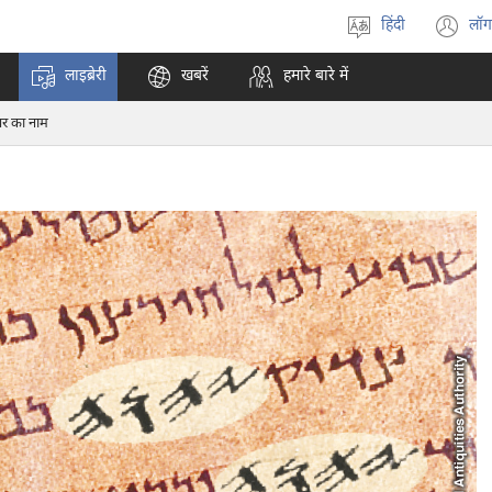
हिंदी
लॉग
भाषा
(o
चुनें
n
लाइब्रेरी
खबरें
हमारे बारे में
w
‍वर का नाम