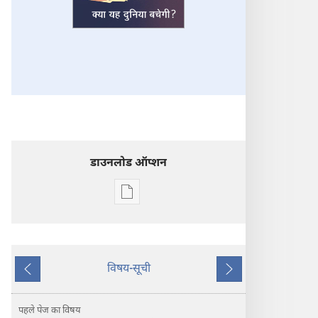
डाउनलोड ऑप्शन
डिजिटल
प्रकाशन
डाऊनलोड
करें
सजग
विषय-सूची
पिछला
अगला
होइए‍!
क्या
पहले पेज का विषय