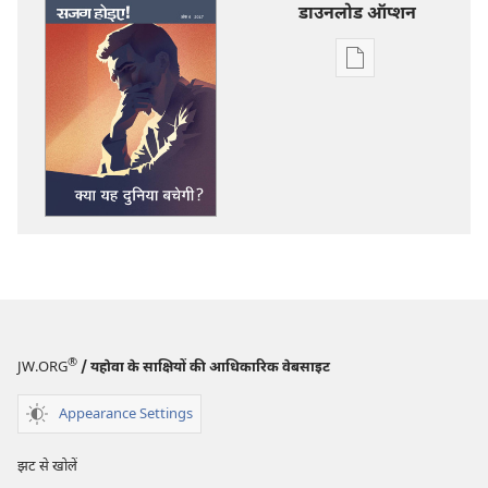
डाउनलोड ऑप्शन
डिजिटल
प्रकाशन
डाऊनलोड
करें
सजग
होइए‍!
क्या
यह
दुनिया
बचेगी?
®
JW.ORG
/ यहोवा के साक्षियों की आधिकारिक वेबसाइट
Appearance Settings
झट से खोलें