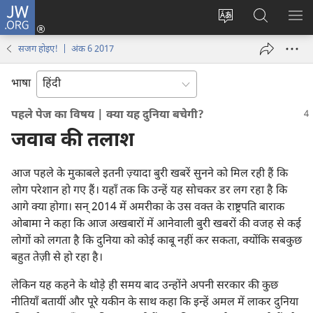
JW.ORG
लॉग-
इन
वेबसाइट
JW.ORG
मैन्यू
(opens
की
पर
दिख
सजग होइए‍! | अंक 6 2017
new
भाषा
खोजें
window)
बदलिए
भाषा
पहले पेज का विषय | क्या यह दुनिया बचेगी?
जवाब की तलाश
आज पहले के मुकाबले इतनी ज़्यादा बुरी खबरें सुनने को मिल रही हैं कि
लोग परेशान हो गए हैं। यहाँ तक कि उन्हें यह सोचकर डर लग रहा है कि
आगे क्या होगा। सन्‌ 2014 में अमरीका के उस वक्‍त के राष्ट्रपति बाराक
ओबामा ने कहा कि आज अखबारों में आनेवाली बुरी खबरों की वजह से कई
लोगों को लगता है कि दुनिया को कोई काबू नहीं कर सकता, क्योंकि सबकुछ
बहुत तेज़ी से हो रहा है।
लेकिन यह कहने के थोड़े ही समय बाद उन्होंने अपनी सरकार की कुछ
नीतियाँ बतायीं और पूरे यकीन के साथ कहा कि इन्हें अमल में लाकर दुनिया