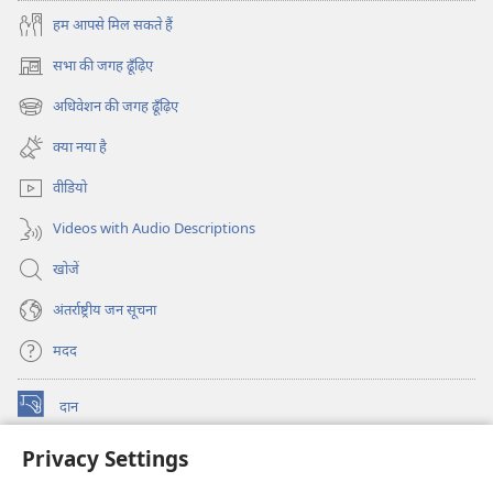
हम आपसे मिल सकते हैं
सभा की जगह ढूँढ़िए
(opens
new
अधिवेशन की जगह ढूँढ़िए
(opens
window)
new
क्या नया है
window)
वीडियो
Videos with Audio Descriptions
खोजें
अंतर्राष्ट्रीय जन सूचना
मदद
दान
(opens
new
Privacy Settings
window)
वॉचटावर ऑनलाइन लाइब्रेरी
(opens