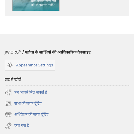
होइए‍!
क्या
आपको
साँस
लेने
की
भी
®
JW.ORG
/ यहोवा के साक्षियों की आधिकारिक वेबसाइट
फुरसत
नहीं?
Appearance Settings
झट से खोलें
हम आपसे मिल सकते हैं
सभा की जगह ढूँढ़िए
(opens
new
अधिवेशन की जगह ढूँढ़िए
(opens
window)
new
क्या नया है
window)