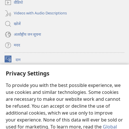
वीडियो
Videos with Audio Descriptions
खोजें
अंतर्राष्ट्रीय जन सूचना
मदद
दान
(opens
new
Privacy Settings
window)
वॉचटावर ऑनलाइन लाइब्रेरी
(opens
new
To provide you with the best possible experience, we
®
JW Hub
window)
(opens
use cookies and similar technologies. Some cookies
new
are necessary to make our website work and cannot
JW लाइब्रेरी
ऐप
window)
be refused. You can accept or decline the use of
additional cookies, which we use only to improve
वॉचटावर लाइब्रेरी
your experience. None of this data will ever be sold or
used for marketing. To learn more, read the
Global