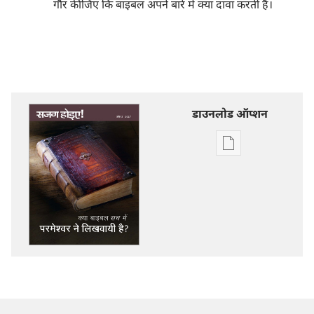
गौर कीजिए कि बाइबल अपने बारे में क्या दावा करती है।
डाउनलोड ऑप्शन
डिजिटल
प्रकाशन
डाऊनलोड
करें
सजग
होइए‍!
क्या
बाइबल
सच
में