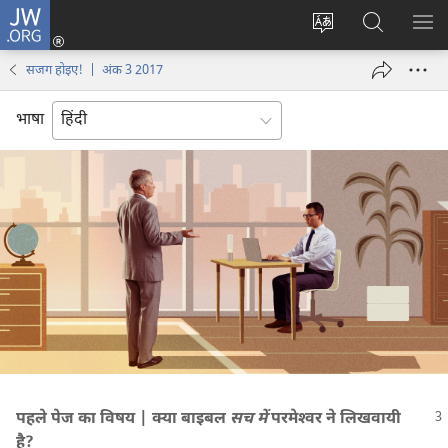
JW.ORG
लॉग-
इन
वेबसाइट
JW.ORG
मैन्यू
(opens
की
पर
दिख
सजग होइए‍! | अंक 3 2017
new
भाषा
खोजें
window)
बदलिए
भाषा
पहले पेज का विषय | क्या बाइबल
सच में
परमेश्‍वर ने लिखवायी
है?