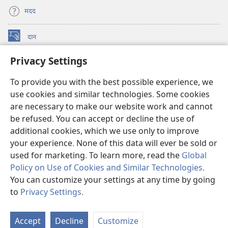
मदद
दान
(opens
new
Privacy Settings
window)
वॉचटावर ऑनलाइन लाइब्रेरी
(opens
new
To provide you with the best possible experience, we
®
JW Hub
window)
(opens
use cookies and similar technologies. Some cookies
new
are necessary to make our website work and cannot
JW लाइब्रेरी
ऐप
window)
be refused. You can accept or decline the use of
additional cookies, which we use only to improve
वॉचटावर लाइब्रेरी
your experience. None of this data will ever be sold or
used for marketing. To learn more, read the
Global
Policy on Use of Cookies and Similar Technologies
.
You can customize your settings at any time by going
Copyright
© 2026 Watch Tower Bible and Tract Society of Pennsylvania.
to
Privacy Settings
.
S
इस्तेमाल की शर्तें
|
गोपनीयता नीति
|
PRIVACY SETTINGS
Ta
Accept
Decline
Customize
of