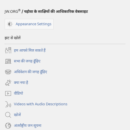
परमेश्‍वर
ने
®
JW.ORG
/ यहोवा के साक्षियों की आधिकारिक वेबसाइट
लिखवायी
है?
Appearance Settings
झट से खोलें
हम आपसे मिल सकते हैं
सभा की जगह ढूँढ़िए
(opens
new
अधिवेशन की जगह ढूँढ़िए
(opens
window)
new
क्या नया है
window)
वीडियो
Videos with Audio Descriptions
खोजें
अंतर्राष्ट्रीय जन सूचना