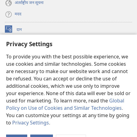
अंतर्राष्ट्रीय जन सूचना
मदद
दान
(opens
new
Privacy Settings
window)
वॉचटावर ऑनलाइन लाइब्रेरी
(opens
new
To provide you with the best possible experience, we
®
JW Hub
window)
use cookies and similar technologies. Some cookies
(opens
new
are necessary to make our website work and cannot
JW लाइब्रेरी
ऐप
window)
be refused. You can accept or decline the use of
additional cookies, which we use only to improve
वॉचटावर लाइब्रेरी
your experience. None of this data will ever be sold or
used for marketing. To learn more, read the
Global
Policy on Use of Cookies and Similar Technologies
.
You can customize your settings at any time by going
Copyright
© 2026 Watch Tower Bible and Tract Society of Pennsylvania.
to
Privacy Settings
.
S
इस्तेमाल की शर्तें
|
गोपनीयता नीति
|
PRIVACY SETTINGS
Ta