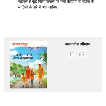
बाइबल से जुड़े किसी सवाल पर चर्चा कीजिए या यहोवा के
साक्षियों के बारे में और जानिए।
डाउनलोड ऑप्शन
डिजिटल
ऑडियो
प्रकाशन
रिकॉर्डिंग
डाऊनलोड
डाऊनलोड
करें
कीजिए
सजग
सजग
होइए‍!
होइए‍!
सुख-
सुख-
चैन
चैन
से
से