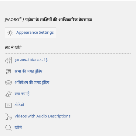
जीना
जीना
आज
आज
भी
भी
®
JW.ORG
/ यहोवा के साक्षियों की आधिकारिक वेबसाइट
मुमकिन!
मुमकिन!
Appearance Settings
झट से खोलें
हम आपसे मिल सकते हैं
सभा की जगह ढूँढ़िए
(opens
new
अधिवेशन की जगह ढूँढ़िए
(opens
window)
new
क्या नया है
window)
वीडियो
Videos with Audio Descriptions
खोजें