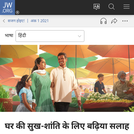
JW.ORG
लॉग-
इन
वेबसाइट
JW.ORG
मैन्यू
(opens
की
पर
दिख
सजग होइए‍! | अंक 1 2021
new
भाषा
खोजें
window)
बदलिए
भाषा
घर की सुख-शांति के लिए बढ़िया सलाह