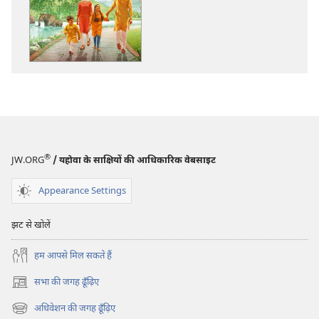
डाऊनलोड
डाऊनलोड
करें
कीजिए
सजग
सजग
होइए‍!
होइए‍!
सुख-
सुख-
चैन
चैन
से
से
जीना
जीना
आज
आज
भी
भी
®
JW.ORG
/ यहोवा के साक्षियों की आधिकारिक वेबसाइट
मुमकिन!
मुमकिन!
Appearance Settings
झट से खोलें
हम आपसे मिल सकते हैं
सभा की जगह ढूँढ़िए
(opens
new
अधिवेशन की जगह ढूँढ़िए
(opens
window)