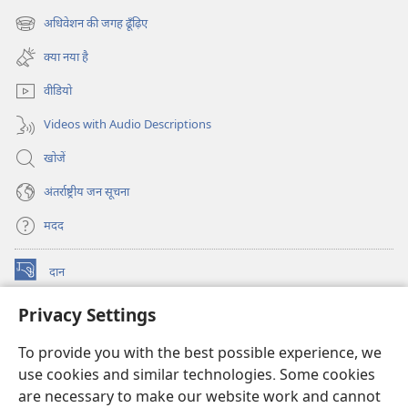
new
अधिवेशन की जगह ढूँढ़िए
(opens
window)
new
क्या नया है
window)
वीडियो
Videos with Audio Descriptions
खोजें
अंतर्राष्ट्रीय जन सूचना
मदद
दान
(opens
new
Privacy Settings
window)
वॉचटावर ऑनलाइन लाइब्रेरी
(opens
new
To provide you with the best possible experience, we
®
JW Hub
window)
(opens
use cookies and similar technologies. Some cookies
new
are necessary to make our website work and cannot