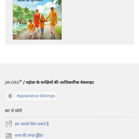
प्रकाशन
रिकॉर्डिंग
डाऊनलोड
डाऊनलोड
करें
कीजिए
सजग
सजग
होइए‍!
होइए‍!
सुख-
सुख-
चैन
चैन
से
से
जीना
जीना
आज
आज
भी
भी
®
JW.ORG
/ यहोवा के साक्षियों की आधिकारिक वेबसाइट
मुमकिन!
मुमकिन!
Appearance Settings
झट से खोलें
हम आपसे मिल सकते हैं
सभा की जगह ढूँढ़िए
(opens