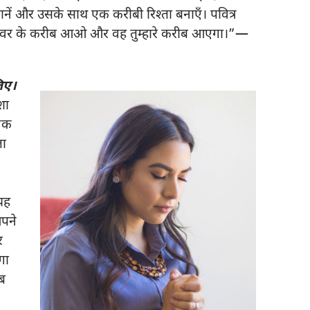
नें और उसके साथ एक करीबी रिश्‍ता बनाएँ। पवित्र
रमेश्‍वर के करीब आओ और वह तुम्हारे करीब आएगा।”—
िए।
शा
एक
ता
यह
पने
र
गा
ब