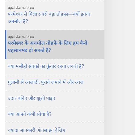
अनमोल
पहले पेज का विषय
तोहफा
परमेश्‍वर से मिला सबसे बड़ा तोहफा—क्यों इतना
—
अनमोल है?
क्या
आप
पहले पेज का विषय
इसे
परमेश्‍वर के अनमोल तोहफे के लिए हम कैसे
कबूल
एहसानमंद हो सकते हैं?
करेंगे?
क्या मसीही सेवकों का कुँवारे रहना ज़रूरी है?
गुलामी से आज़ादी, पुराने ज़माने में और आज
उदार बनिए और खुशी पाइए
क्या आपने कभी सोचा है?
ज़्यादा जानकारी ऑनलाइन देखिए