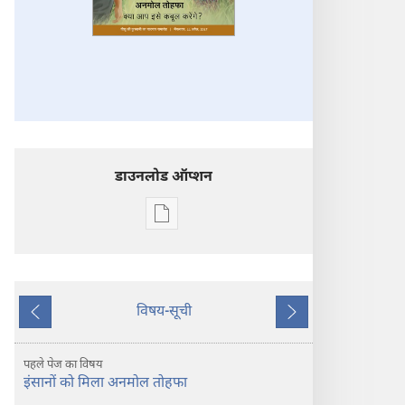
डाउनलोड ऑप्शन
डिजिटल
प्रकाशन
डाऊनलोड
करें
प्रहरीदुर्ग
विषय-सूची
पिछला
अगला
परमेश्‍वर
की
पहले पेज का विषय
तरफ
इंसानों को मिला अनमोल तोहफा
से