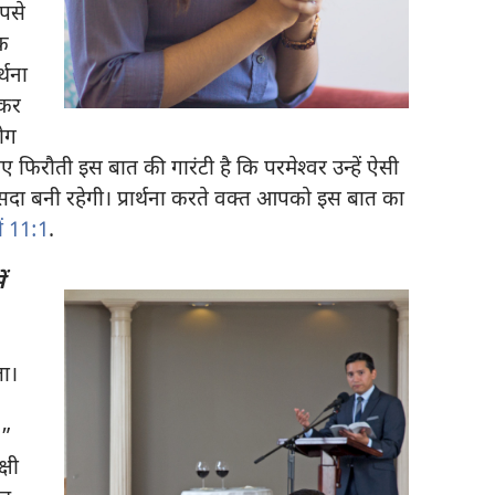
पसे
क
्थना
 कर
ोग
ए फिरौती इस बात की गारंटी है कि परमेश्‍वर उन्हें ऐसी
 सदा बनी रहेगी। प्रार्थना करते वक्‍त आपको इस बात का
ों 11:1
.
ं
ा।
।”
्षी