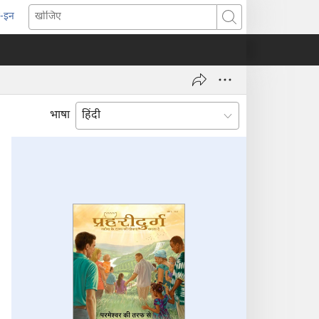
-इन
pens
खोजिए
ew
indow)
भाषा