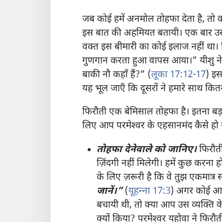
जब कोई हमें अनमोल तोहफा देता है, तो क्
इस बात की अहमियत बतायी। एक बार उसने
वक्‍त इस बीमारी का कोई इलाज नहीं था। 
गुणगान करता हुआ वापस आया।” यीशु ने कह
बाकी नौ कहाँ हैं?” (
लूका 17:12-17
) इस
यह भूल जाएँ कि दूसरों ने हमारे साथ कि
फिरौती एक बेमिसाल तोहफा है। इतना बड
लिए आप परमेश्‍वर के एहसानमंद कैसे हो 
तोहफा देनेवाले को जानिए।
फिरौती
ज़िंदगी नहीं मिलेगी। हमें कुछ करना होग
के लिए ज़रूरी है कि वे तुझ एकमात्र 
जानें।”
(
यूहन्‍ना 17:3
) अगर कोई आप
बचायी थी, तो क्या आप उस व्यक्‍ति के
क्यों किया? परमेश्‍वर यहोवा ने फिरौ