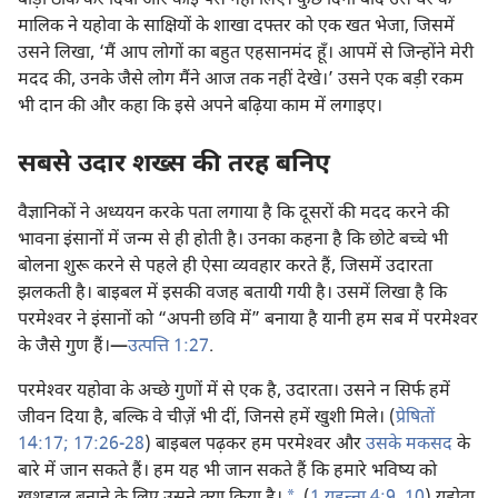
बाड़ा ठीक कर दिया और कोई पैसे नहीं लिए। कुछ दिनों बाद उस घर के
मालिक ने यहोवा के साक्षियों के शाखा दफ्तर को एक खत भेजा, जिसमें
उसने लिखा, ‘मैं आप लोगों का बहुत एहसानमंद हूँ। आपमें से जिन्होंने मेरी
मदद की, उनके जैसे लोग मैंने आज तक नहीं देखे।’ उसने एक बड़ी रकम
भी दान की और कहा कि इसे अपने बढ़िया काम में लगाइए।
सबसे उदार शख्स की तरह बनिए
वैज्ञानिकों ने अध्ययन करके पता लगाया है कि दूसरों की मदद करने की
भावना इंसानों में जन्म से ही होती है। उनका कहना है कि छोटे बच्चे भी
बोलना शुरू करने से पहले ही ऐसा व्यवहार करते हैं, जिसमें उदारता
झलकती है। बाइबल में इसकी वजह बतायी गयी है। उसमें लिखा है कि
परमेश्‍वर ने इंसानों को “अपनी छवि में” बनाया है यानी हम सब में परमेश्‍वर
के जैसे गुण हैं।—
उत्पत्ति 1:27
.
परमेश्‍वर यहोवा के अच्छे गुणों में से एक है, उदारता। उसने न सिर्फ हमें
जीवन दिया है, बल्कि वे चीज़ें भी दीं, जिनसे हमें खुशी मिले। (
प्रेषितों
14:17;
17:26-28
) बाइबल पढ़कर हम परमेश्‍वर और
उसके मकसद
के
बारे में जान सकते हैं। हम यह भी जान सकते हैं कि हमारे भविष्य को
a