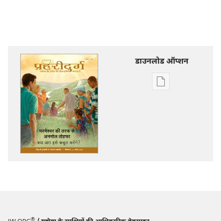
डाउनलोड ऑप्शन
डिजिटल
प्रकाशन
डाऊनलोड
करें
प्रहरीदुर्ग
परमेश्‍वर
की
तरफ
से
अनमोल
तोहफा
—
®