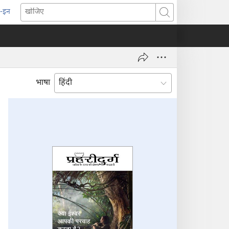
-इन
pens
खोजिए
ew
indow)
भाषा