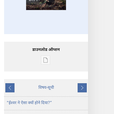
डाउनलोड ऑप्शन
डिजिटल
प्रकाशन
डाऊनलोड
करें
प्रहरीदुर्ग
विषय-सूची
पिछला
अगला
क्या
ईश्‍वर
“ईश्‍वर ने ऐसा क्यों होने दिया?”
आपकी
परवाह