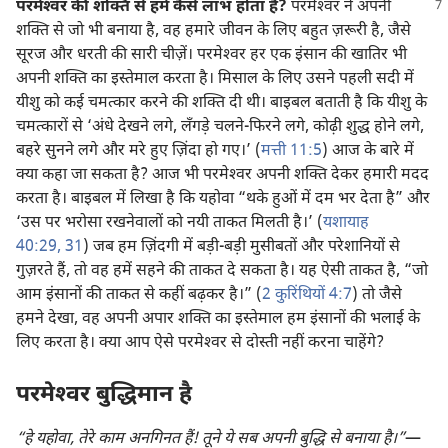
परमेश्‍वर की शक्‍ति से हमें कैसे लाभ होता है?
परमेश्‍वर ने अपनी
शक्‍ति से जो भी बनाया है, वह हमारे जीवन के लिए बहुत ज़रूरी है, जैसे
सूरज और धरती की सारी चीज़ें। परमेश्‍वर हर एक इंसान की खातिर भी
अपनी शक्‍ति का इस्तेमाल करता है। मिसाल के लिए उसने पहली सदी में
यीशु को कई चमत्कार करने की शक्‍ति दी थी। बाइबल बताती है कि यीशु के
चमत्कारों से ‘अंधे देखने लगे, लँगड़े चलने-फिरने लगे, कोढ़ी शुद्ध होने लगे,
बहरे सुनने लगे और मरे हुए ज़िंदा हो गए।’ (
मत्ती 11:5
) आज के बारे में
क्या कहा जा सकता है? आज भी परमेश्‍वर अपनी शक्‍ति देकर हमारी मदद
करता है। बाइबल में लिखा है कि यहोवा “थके हुओं में दम भर देता है” और
‘उस पर भरोसा रखनेवालों को नयी ताकत मिलती है।’ (
यशायाह
40:29,
31
) जब हम ज़िंदगी में बड़ी-बड़ी मुसीबतों और परेशानियों से
गुज़रते हैं, तो वह हमें सहने की ताकत दे सकता है। यह ऐसी ताकत है, “जो
आम इंसानों की ताकत से कहीं बढ़कर है।” (
2 कुरिंथियों 4:7
) तो जैसे
हमने देखा, वह अपनी अपार शक्‍ति का इस्तेमाल हम इंसानों की भलाई के
लिए करता है। क्या आप ऐसे परमेश्‍वर से दोस्ती नहीं करना चाहेंगे?
परमेश्‍वर बुद्धिमान है
“हे यहोवा, तेरे काम अनगिनत हैं! तूने ये सब अपनी बुद्धि से बनाया है।”
​—