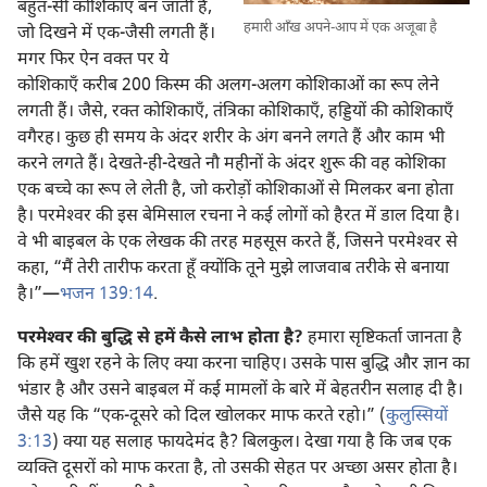
बहुत-सी कोशिकाएँ बन जाती हैं,
हमारी आँख अपने-आप में एक अजूबा है
जो दिखने में एक-जैसी लगती हैं।
मगर फिर ऐन वक्‍त पर ये
कोशिकाएँ करीब 200 किस्म की अलग-अलग कोशिकाओं का रूप लेने
लगती हैं। जैसे, रक्‍त कोशिकाएँ, तंत्रिका कोशिकाएँ, हड्डियों की कोशिकाएँ
वगैरह। कुछ ही समय के अंदर शरीर के अंग बनने लगते हैं और काम भी
करने लगते हैं। देखते-ही-देखते नौ महीनों के अंदर शुरू की वह कोशिका
एक बच्चे का रूप ले लेती है, जो करोड़ों कोशिकाओं से मिलकर बना होता
है। परमेश्‍वर की इस बेमिसाल रचना ने कई लोगों को हैरत में डाल दिया है।
वे भी बाइबल के एक लेखक की तरह महसूस करते हैं, जिसने परमेश्‍वर से
कहा, “मैं तेरी तारीफ करता हूँ क्योंकि तूने मुझे लाजवाब तरीके से बनाया
है।”​—
भजन 139:14
.
परमेश्‍वर की बुद्धि से हमें कैसे लाभ होता है?
हमारा सृष्टिकर्ता जानता है
कि हमें खुश रहने के लिए क्या करना चाहिए। उसके पास बुद्धि और ज्ञान का
भंडार है और उसने बाइबल में कई मामलों के बारे में बेहतरीन सलाह दी है।
जैसे यह कि “एक-दूसरे को दिल खोलकर माफ करते रहो।” (
कुलुस्सियों
3:13
) क्या यह सलाह फायदेमंद है? बिलकुल। देखा गया है कि जब एक
व्यक्‍ति दूसरों को माफ करता है, तो उसकी सेहत पर अच्छा असर होता है।