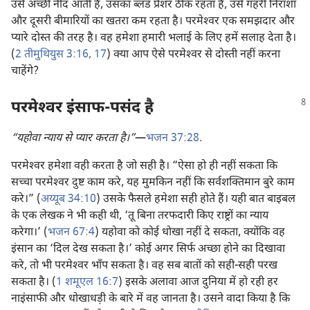
उसे अच्छी नींद आती है, उसका ब्लड प्रेशर ठीक रहता है, उसे गहरी निराशा
और दूसरी बीमारियों का खतरा कम रहता है। परमेश्‍वर एक समझदार और
प्यारे दोस्त की तरह है। वह हमेशा हमारी भलाई के लिए हमें सलाह देता है।
(
2 तीमुथियुस 3:16, 17
) क्या आप ऐसे परमेश्‍वर से दोस्ती नहीं करना
चाहेंगे?
परमेश्‍वर इंसाफ-पसंद है
“यहोवा न्याय से प्यार करता है।”
​—
भजन 37:28
.
परमेश्‍वर हमेशा वही करता है जो सही है। “ऐसा हो ही नहीं सकता कि
सच्चा परमेश्‍वर दुष्ट काम करे, यह मुमकिन नहीं कि सर्वशक्‍तिमान बुरे काम
करे।” (
अय्यूब 34:10
) उसके फैसले हमेशा सही होते हैं। यही बात बाइबल
के एक लेखक ने भी कही थी, ‘तू बिना तरफदारी किए राष्ट्रों का न्याय
करेगा।’ (
भजन 67:4
) यहोवा को कोई धोखा नहीं दे सकता, क्योंकि वह
इंसान का ‘दिल देख सकता है।’ कोई अगर सिर्फ अच्छा होने का दिखावा
करे, तो भी परमेश्‍वर भाँप सकता है। वह सब बातों को सही-सही परख
सकता है। (
1 शमूएल 16:7
) इसके अलावा आज दुनिया में हो रही हर
नाइंसाफी और धोखाधड़ी के बारे में वह जानता है। उसने वादा किया है कि