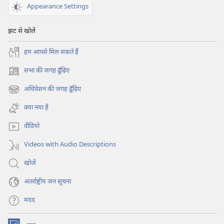
Appearance Settings
झट से खोलें
हम आपसे मिल सकते हैं
सभा की जगह ढूँढ़िए
(opens
new
अधिवेशन की जगह ढूँढ़िए
(opens
window)
new
क्या नया है
window)
वीडियो
Videos with Audio Descriptions
खोजें
अंतर्राष्ट्रीय जन सूचना
मदद