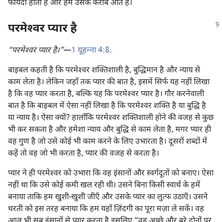
फायदा होता है और हम उसके करीब आते हैं।
परमेश्‍वर प्यार है
“परमेश्‍वर प्यार है।”
​—
1 यूहन्‍ना 4:8
.
बाइबल कहती है कि परमेश्‍वर शक्‍तिशाली है, बुद्धिमान है और न्याय से
काम लेता है। लेकिन जहाँ तक प्यार की बात है, इसमें सिर्फ यह नहीं लिखा
है कि वह प्यार करता है, बल्कि यह कि परमेश्‍वर प्यार है। गौर करनेवाली
बात है कि बाइबल में ऐसा नहीं लिखा है कि परमेश्‍वर शक्‍ति है या बुद्धि है
या न्याय है। ऐसा क्यों? हालाँकि परमेश्‍वर शक्‍तिशाली होने की वजह से कुछ
भी कर सकता है और हमेशा न्याय और बुद्धि से काम लेता है, मगर प्यार ही
वह गुण है जो उसे कोई भी काम करने के लिए उभारता है। दूसरों शब्दों में
कहें तो वह जो भी करता है, प्यार की वजह से करता है।
प्यार ने ही परमेश्‍वर को उभारा कि वह इंसानों और स्वर्गदूतों को बनाए। ऐसा
नहीं था कि उसे कोई कमी खल रही थी। उसने बिना किसी स्वार्थ के हमें
बनाया ताकि हम खुशी-खुशी जीएँ और उसके प्यार का लुत्फ उठाएँ। उसने
धरती को इस तरह बनाया कि हम यहाँ ज़िंदगी का पूरा मज़ा ले सकें। वह
आज भी सब इंसानों से प्यार करता है इसलिए “वह अच्छे और बुरे दोनों पर