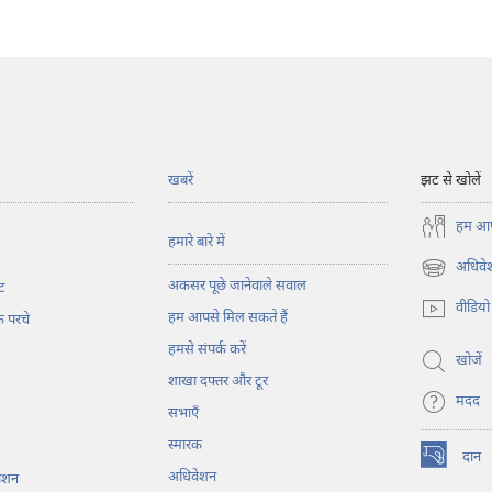
खबरें
झट से खोलें
हम आपस
हमारे बारे में
अधिवेश
(opens
अकसर पूछे जानेवाले सवाल
ट
new
वीडियो
हम आपसे मिल सकते हैं
window)
के परचे
हमसे संपर्क करें
खोजें
शाखा दफ्तर और टूर
मदद
सभाएँ
स्मारक
दान
(opens
अधिवेशन
काशन
new