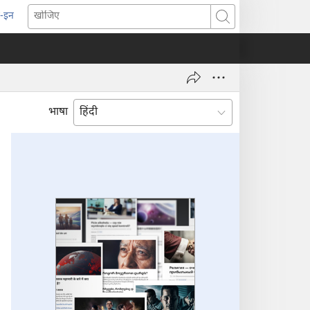
-इन
pens
खोजिए
ew
indow)
भाषा