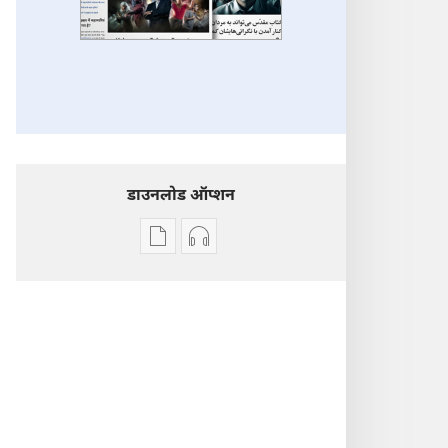
डाउनलोड ऑप्शन
डिजिटल
ऑडियो
प्रकाशन
रिकॉर्डिंग
डाऊनलोड
डाऊनलोड
करें
कीजिए
कुछ
कुछ
और
और
विषय
विषय