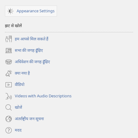
Appearance Settings
झट से खोलें
हम आपसे मिल सकते हैं
सभा की जगह ढूँढ़िए
(opens
new
अधिवेशन की जगह ढूँढ़िए
(opens
window)
new
क्या नया है
window)
वीडियो
Videos with Audio Descriptions
खोजें
अंतर्राष्ट्रीय जन सूचना
मदद