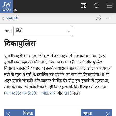
JW.ORG
लॉग-
इन
वेबसाइट
JW.ORG
मैन्यू
(opens
की
पर
दिख
शब्दावली
new
भाषा
खोजें
window)
बदलिए
भाषा
दिकापुलिस
यूनानी शहरों का समूह, जो शुरू में दस शहरों से मिलकर बना था। (यह
यूनानी शब्द
दिका
से निकला है जिसका मतलब है “दस” और
पुलिस
जिसका मतलब है “शहर।”) इसके ज़्यादातर शहर गलील झील और यरदन
नदी के पूरब में बसे थे, इसलिए उस इलाके का नाम भी दिकापुलिस था। ये
शहर यूनानी संस्कृति और व्यापार के केंद्र थे। यीशु इस इलाके से गुज़रा था,
मगर इस बात का कोई रिकॉर्ड नहीं कि वह इसके किसी शहर में रुका था।
(
मत 4:25;
मर 5:20
)​—
अति. क7
और
ख10
देखें।
पिछला
अगला