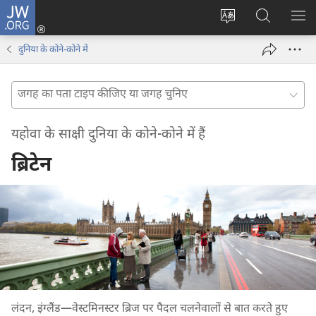
JW.ORG
लॉग-
इन
वेबसाइट
JW.ORG
मैन्यू
(opens
की
पर
दिख
दुनिया के कोने-कोने में
new
भाषा
खोजें
window)
बदलिए
जगह
का
पता
यहोवा के साक्षी दुनिया के कोने-कोने में हैं
टाइप
कीजिए
ब्रिटेन
या
जगह
चुनिए
लंदन, इंग्लैंड—वेस्टमिनस्टर ब्रिज पर पैदल चलनेवालों से बात करते हुए