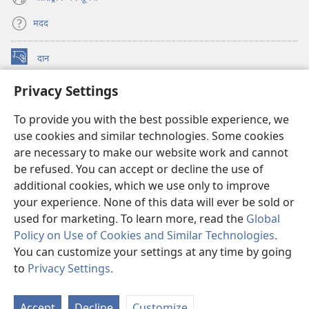
मदद
दान
(opens
new
Privacy Settings
window)
वॉचटावर ऑनलाइन लाइब्रेरी
(opens
new
To provide you with the best possible experience, we
®
JW Hub
window)
(opens
use cookies and similar technologies. Some cookies
new
are necessary to make our website work and cannot
JW लाइब्रेरी
ऐप
window)
be refused. You can accept or decline the use of
additional cookies, which we use only to improve
वॉचटावर लाइब्रेरी
your experience. None of this data will ever be sold or
used for marketing. To learn more, read the
Global
Policy on Use of Cookies and Similar Technologies
.
You can customize your settings at any time by going
Copyright
© 2026 Watch Tower Bible and Tract Society of Pennsylvania.
to
Privacy Settings
.
इस्तेमाल की शर्तें
|
गोपनीयता नीति
|
PRIVACY SETTINGS