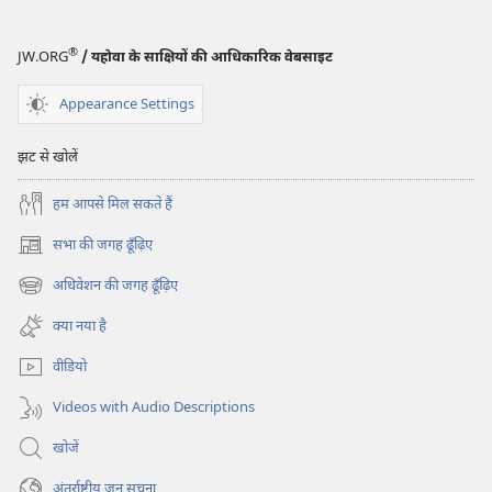
®
JW.ORG
/ यहोवा के साक्षियों की आधिकारिक वेबसाइट
Appearance Settings
झट से खोलें
हम आपसे मिल सकते हैं
सभा की जगह ढूँढ़िए
(opens
new
अधिवेशन की जगह ढूँढ़िए
(opens
window)
new
क्या नया है
window)
वीडियो
Videos with Audio Descriptions
खोजें
अंतर्राष्ट्रीय जन सूचना