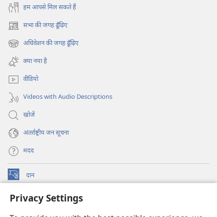
हम आपसे मिल सकते हैं
सभा की जगह ढूँढ़िए
(opens
new
अधिवेशन की जगह ढूँढ़िए
(opens
window)
new
क्या नया है
window)
वीडियो
Videos with Audio Descriptions
खोजें
अंतर्राष्ट्रीय जन सूचना
मदद
दान
(opens
new
Privacy Settings
window)
वॉचटावर ऑनलाइन लाइब्रेरी
(opens
new