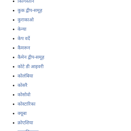
किर्गिस्तान
कुक द्वीप-समूह
कुराकाओ
केन्या
केप वर्दे
कैमरून
कैमेन द्वीप-समूह
कोटे डी आइवरी
कोलंबिया
कोसरै
कोसोवो
कोस्टारिका
क्यूबा
क्रोएशिया