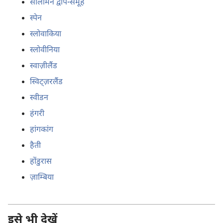
सोलोमन द्वीप-समूह
स्पेन
स्लोवाकिया
स्लोवीनिया
स्वाज़ीलैंड
स्विट्ज़रलैंड
स्वीडन
हंगरी
हांगकांग
हैती
होंडुरास
ज़ाम्बिया
इसे भी देखें