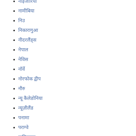
नाइजीरिया
नामीबिया
निउ
निकारागुआ
नीदरलैंड्स
नेपाल
नेविस
नॉर्वे
नोरफोक द्वीप
नौरु
न्यू कैलेडोनिया
न्यूज़ीलैंड
पनामा
पराग्वे