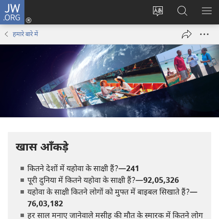
JW.ORG
लॉग-
इन
वेबसाइट
JW.ORG
मैन्यू
(opens
की
पर
दिख
हमारे बारे में
new
भाषा
खोजें
window)
बदलिए
खास आँकड़े
कितने देशों में यहोवा के साक्षी हैं?—
241
पूरी दुनिया में कितने यहोवा के साक्षी हैं?—
92,05,326
यहोवा के साक्षी कितने लोगों को मुफ्त में बाइबल सिखाते हैं?—
76,03,182
हर साल मनाए जानेवाले मसीह की मौत के स्मारक में कितने लोग