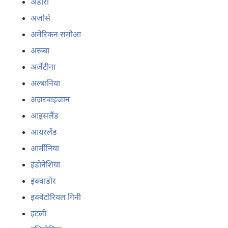
कीजिए
अंडोरा
या
अजोर्स
जगह
अमेरिकन समोआ
चुनिए
अरूबा
अर्जेंटीना
अल्बानिया
अज़रबाइजान
आइसलैंड
आयरलैंड
आर्मीनिया
इंडोनेशिया
इक्वाडोर
इक्वेटोरियल गिनी
इटली