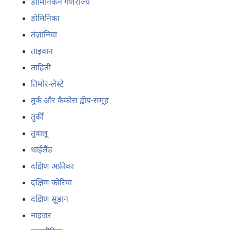
डोमिनिकन गणराज्य
डोमिनिका
तंज़ानिया
ताइवान
ताहिती
तिमोर-लेस्टे
तुर्क और कैकोस द्वीप-समूह
तुर्की
तुवालू
थाईलैंड
दक्षिण अफ्रीका
दक्षिण कोरिया
दक्षिण सूडान
नाइजर