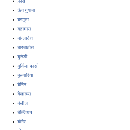
फ्रांस
फ्रेंच गुयाना
बरमूडा
बहामास
बांग्लादेश
बारबाडोस
बुरूंडी
बुर्किना फासो
बुल्गारिया
बेनिन
बेलारूस
बेलीज़
बेल्जियम
बॉनेर