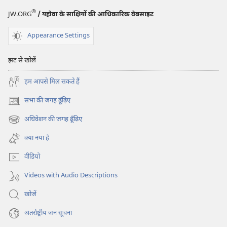
®
JW.ORG
/ यहोवा के साक्षियों की आधिकारिक वेबसाइट
Appearance Settings
झट से खोलें
हम आपसे मिल सकते हैं
सभा की जगह ढूँढ़िए
(opens
new
अधिवेशन की जगह ढूँढ़िए
(opens
window)
new
क्या नया है
window)
वीडियो
Videos with Audio Descriptions
खोजें
अंतर्राष्ट्रीय जन सूचना