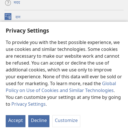
मदद
दान
(opens
new
Privacy Settings
window)
वॉचटावर ऑनलाइन लाइब्रेरी
(opens
new
To provide you with the best possible experience, we
®
JW Hub
window)
use cookies and similar technologies. Some cookies
(opens
new
are necessary to make our website work and cannot
JW लाइब्रेरी
ऐप
window)
be refused. You can accept or decline the use of
additional cookies, which we use only to improve
वॉचटावर लाइब्रेरी
your experience. None of this data will ever be sold or
used for marketing. To learn more, read the
Global
Policy on Use of Cookies and Similar Technologies
.
You can customize your settings at any time by going
Copyright
© 2026 Watch Tower Bible and Tract Society of Pennsylvania.
to
Privacy Settings
.
इस्तेमाल की शर्तें
|
गोपनीयता नीति
|
PRIVACY SETTINGS
Accept
Decline
Customize