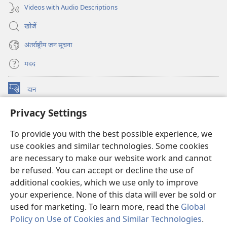
Videos with Audio Descriptions
खोजें
अंतर्राष्ट्रीय जन सूचना
मदद
दान
(opens
new
Privacy Settings
window)
वॉचटावर ऑनलाइन लाइब्रेरी
(opens
new
To provide you with the best possible experience, we
®
JW Hub
window)
use cookies and similar technologies. Some cookies
(opens
new
are necessary to make our website work and cannot
JW लाइब्रेरी
ऐप
window)
be refused. You can accept or decline the use of
additional cookies, which we use only to improve
वॉचटावर लाइब्रेरी
your experience. None of this data will ever be sold or
used for marketing. To learn more, read the
Global
Policy on Use of Cookies and Similar Technologies
.