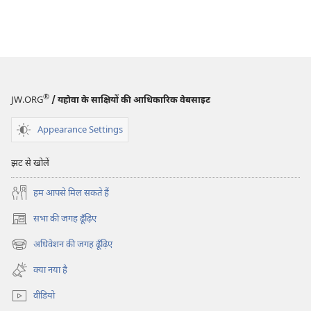
®
JW.ORG
/ यहोवा के साक्षियों की आधिकारिक वेबसाइट
Appearance Settings
झट से खोलें
हम आपसे मिल सकते हैं
सभा की जगह ढूँढ़िए
(opens
new
अधिवेशन की जगह ढूँढ़िए
(opens
window)
new
क्या नया है
window)
वीडियो