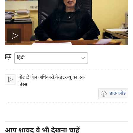
वीडियो
चलाइए
भाषा
चुनें
बोलाटे जेल अधिकारी के इंटरव्यू का एक
चलाइए
हिस्सा
डाउनलोड
वीडियो
रिकॉर्डिंग
डाऊनलोड
करें
आप शायद ये भी देखना चाहें