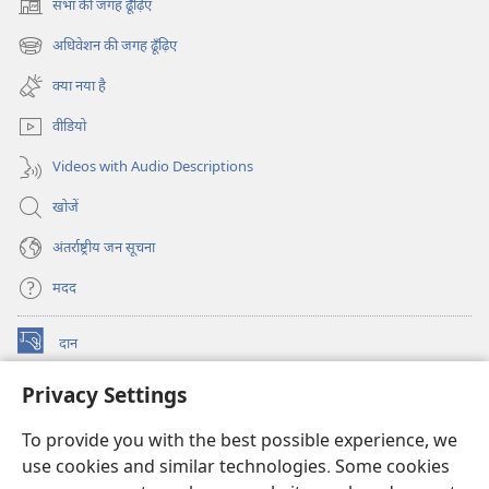
सभा की जगह ढूँढ़िए
(opens
new
अधिवेशन की जगह ढूँढ़िए
(opens
window)
new
क्या नया है
window)
वीडियो
Videos with Audio Descriptions
खोजें
अंतर्राष्ट्रीय जन सूचना
मदद
दान
(opens
new
Privacy Settings
window)
वॉचटावर ऑनलाइन लाइब्रेरी
(opens
new
To provide you with the best possible experience, we
®
JW Hub
window)
(opens
use cookies and similar technologies. Some cookies
new