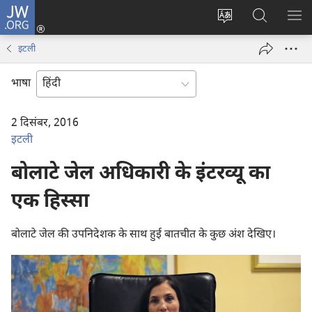
JW.ORG
लॉग-
इन
वेबसाइट
JW.ORG
मैन्यू
(opens
की
पर
दिख
इटली
new
भाषा
खोजें
window)
बदलिए
भाषा
2 दिसंबर, 2016
इटली
बोलाटे जेल अधिकारी के इंटरव्यू का
एक हिस्सा
बोलाटे जेल की उपनिदेशक के साथ हुई बातचीत के कुछ अंश देखिए।