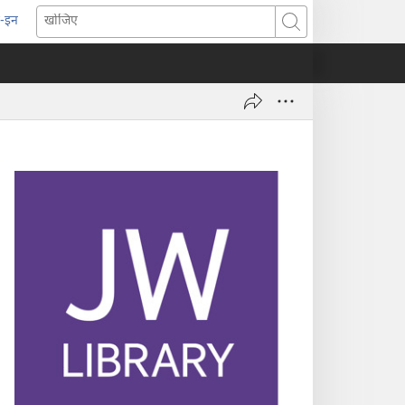
-इन
pens
खोजिए
ew
indow)