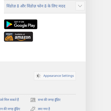
विंडोज़ 8 और विंडोज़ फोन 8 के लिए मदद
Show
more
Android
App
on
Available
Google
at
Play
Amazon
(opens
(opens
new
new
window)
window)
Appearance Settings
े मिल सकते हैं
सभा की जगह ढूँढ़िए
(opens
new
न की जगह ढूँढ़िए
क्या नया है