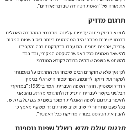
את אורה של ”‏האמת הטהורה שבדבר־אלוהים”‏.‏
תרגום מדויק
לנושא הדיוק ניתנה עדיפות עליונה.‏ מתרגמי המהדורה האנגלית
תרגמו ישירות מכתבי היד המהימנים ביותר דאז בשפות המקור:‏
עברית,‏ ארמית ויוונית.‏ הם עבדו בדקדקנות רבה והקפידו
להישאר נאמנים ככל האפשר לטקסט המקורי,‏ ובד בבד
להשתמש בשפה שתהיה ברורה לקורא המודרני.‏
לכן אין פלא שחוקרים רבים שיבחו את התרגום על נאמנותו
למקור ועל דיוקו.‏ לדוגמה,‏ הפרופסור הישראלי בנימין
קדר־קופשטיין,‏ חוקר השפה העברית,‏ אמר ב־1989:‏ ”‏במחקרי
הבלשני בקשר לעברית התנ״כית ולתרגומי מקרא,‏ נוהג אני
להיעזר בתרגום לשפה האנגלית המוכר בשם
תרגום עולם חדש.‏
בכל פעם מתחוור לי שוב ושוב שתרגום זה משקף מאמץ כן
להבין את הטקסט בצורה מדויקת ככל האפשר”‏.‏
תרגום עולם חדש
בשלל שפות נוספות