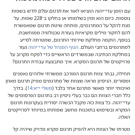
עם הזמן עדי־יהוה הוציאו לאור את
תרגום עולם חדש
בשפות
נוספות.‏ כיום הוא זמין בשלמותו או בחלקו ב־228 שפות.‏ על
מנת להקל על המתרגמים,‏ פותחה שיטת תרגום שמאפשרת
להם לחקור מילים מקראיות בעזרת טכנולוגיה ממוחשבת.‏
בנוסף,‏ הוקמה מחלקת שירותי התרגום,‏ שמטרתה לסייע
למתרגמים ברחבי העולם.‏
הגוף המנהל של עדי־יהוה
נעזר
במחלקת הכתיבה שבמשרדים הראשיים כדי לפקח מקרוב על
פרויקטים של תרגום המקרא.‏ איך מתבצעת עבודת התרגום?‏
תחילה,‏ נבחר צוות תרגום המורכב ממשרתי אלוהים נאמנים
ומסורים.‏ הניסיון מראה שצוות של מתרגמים מפיק תרגום מאוזן
ואיכותי יותר מאשר מתרגם אחד בלבד (‏
משלי י״א:‏14
‏)‏.‏ בדרך
כלל חברי הצוות הם כבר בעלי ניסיון רב בתרגום הפרסומים של
עדי־יהוה.‏ כל צוות כזה מקבל הכשרה יסודית בעקרונות תרגום
המקרא ובשימוש בתוכנות מחשב שפותחו במיוחד לפרויקטים
האלה.‏
מטרתו של הצוות היא להפיק תרגום מקרא מדויק שיהיה קל