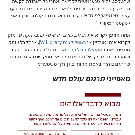
שהטקסט יהיה טבעי ונעים לקריאה.‏ אחרי כל העבודה הקשה
שהושקעה במהדורה הזו,‏ ניתן לראות שהתוצאות מדברות בעד
עצמן.‏
תרגום עולם חדש
בעברית הוא תרגום קולח,‏ מובן ונאמן
לטקסט המקורי.‏
c
אתה מוזמן לקרוא את
תרגום עולם חדש של כתבי־הקודש.‏
ניתן
לקרוא אותו אונליין או
באפליקציה JW Library
‏, או לקבל עותק
מודפס באחת
הקהילות של עדי־יהוה
‏.‏ תוכל להיות סמוך ובטוח
שזהו תרגום מדויק של דבר־אלוהים.‏ אין ספק שגם אתה תיווכח
שהתרגום הזה באמת מהווה ציון דרך משמעותי!‏
מאפייני
תרגום עולם חדש