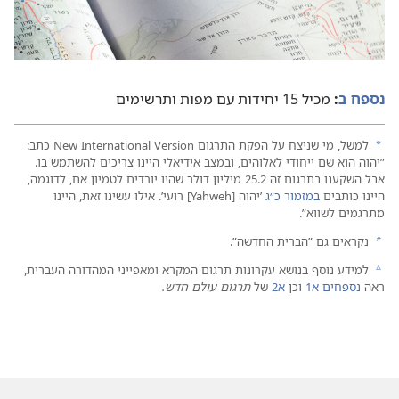
נספח ב
‏:‏
מכיל 15 יחידות עם מפות ותרשימים
למשל,‏ מי שניצח על הפקת התרגום New International Version כתב:‏
a
”‏יהוה הוא שם ייחודי לאלוהים,‏ ובמצב אידיאלי היינו צריכים להשתמש בו.‏
אבל השקענו בתרגום זה 2.‏25 מיליון דולר שהיו יורדים לטמיון אם,‏ לדוגמה,‏
היינו כותבים
במזמור כ״ג
’‏יהוה [‏Yahweh]‏ רועי’‏.‏ אילו עשינו זאת,‏ היינו
מתרגמים לשווא”‏.‏
נקראים גם ”‏הברית החדשה”‏.‏
b
למידע נוסף בנושא עקרונות תרגום המקרא ומאפייני המהדורה העברית,‏
c
ראה
נספחים א1
וכן
א2
של
תרגום עולם חדש.‏