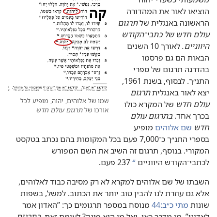
הוציאו לאור את המהדורה
הראשונה באנגלית של
תרגום
עולם חדש של כתבי־הקודש
היווניים.‏
לאורך 10 השנים
הבאות הם גם פרסמו
בהדרגה תרגום של ספרי
התנ״ך.‏ לבסוף,‏ בשנת 1961,‏
יצא לאור באנגלית
תרגום
שמו של אלוהים,‏ יהוה,‏ מופיע לכל
עולם חדש
של המקרא כולו
אורכו של
תרגום עולם חדש
בכרך אחד.‏
בתרגום עולם
חדש
שם אלוהים
מופיע
בספרי התנ״ך כ־000,‏7 פעם בכל המקומות בהם נכתב בטקסט
המקורי.‏ בנוסף,‏ תרגום זה השיב את השם המפורש
לכתבי־הקודש היווניים
‏237 פעם.‏
b
השבתו של שם אלוהים למקרא לא רק מסיבה כבוד לאלוהים,‏
אלא גם עוזרת לנו להבין טוב יותר את הכתוב.‏ למשל,‏ בשפות
שונות
מתי כ״ב:‏44
מנוסח במספר תרגומים כך:‏ ”‏האדון אמר
לאדונִי”‏.‏ מי מדבר כאן,‏ ואל מי הוא פונה?‏ לעומת זאת,‏
בתרגום