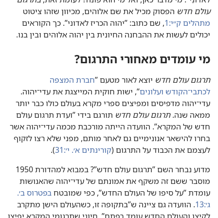
עולם חדש
הפסוק מכיל את שם אלוהים,‏ מכיוון שזהו ציטוט
מתהלים ק״י:‏1
‏,‏ שם כתוב:‏ ”‏יהוה הכריז לאדוני”‏.‏ כך הקוראים
יכולים לעשות את ההבחנה החיונית בין יהוה אלוהים ובין בנו.‏
מי עומדים מאחורי התרגום?‏
תרגום עולם חדש
יוצא לאור מטעם ”‏
חברת המצפה
לכתבי־הקודש ועלונים
‏”‏,‏ ישות חוקית המייצגת את עדי־יהוה.‏
עדי־יהוה מדפיסים ומפיצים ספרי מקרא בעולם כולו כבר יותר
ממאה שנה.‏
תרגום עולם חדש
תורגם בידי ”‏ועדת תרגום עולם
חדש של המקרא”‏.‏ הוועדה הייתה מורכבת מכמה עדי־יהוה אשר
בחרו להישאר אנונימיים גם לאחר מותם,‏ מפני שלא רצו לזקוף
לעצמם את הכבוד על התרגום (‏
קורינתים א׳.‏ י׳:‏31
‏)‏.‏
מדוע נבחר השם ”‏תרגום עולם חדש”‏?‏ במבוא למהדורת 1950
מוסבר ששם זה משקף את אמונתם של עדי־יהוה שהאנושות
עומדת ”‏על סיפו של העולם החדש”‏,‏ כפי שמובטח
בפטרוס ב׳.‏
ג׳:‏13
‏.‏ הוועדה גם ציינה ש”‏בתקופה זו,‏ כשהעולם הישן מתקרב
לקיצו והעולם החדש עומד בפתח”‏,‏ חיוני שתרגומי המקרא יפיצו