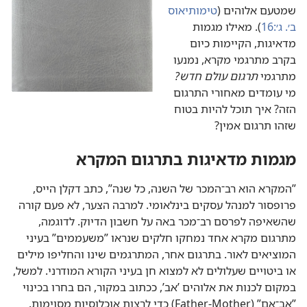
שמטעם אלוהים (‏
טימותיאוס
ב׳.‏ ג׳:‏16
‏)‏.‏ מאילו מגמות
מדאיגות,‏ הקיימות כיום
בקרב מתרגמי מקרא,‏ נמנעו
מתרגמי
תרגום עולם חדש?‏
מי עומדים מאחורי התרגום
הזה?‏ איך תוכל להיות בטוח
שזהו תרגום אמין?‏
מגמות מדאיגות בתרגום המקרא
‏”‏המקרא הוא רב־המכר של השנה,‏ כל שנה”‏,‏ כתב דקלן הייס,‏
פרופסור למנהל עסקים בינלאומי.‏ למרבה הצער,‏ לא פעם קורה
שהשאיפה לפרסם רב־מכר באה על חשבון הדיוק.‏ לדוגמה,‏
מתרגום מקרא אחד נמחקו חלקים שנראו ”‏משעממים”‏ בעיני
המוציאים לאור.‏ בתרגום אחר,‏ המתרגמים שינו והחליפו מילים
או ביטויים שעלולים לא למצוא חן בעיני הקורא המודרני.‏ למשל,‏
במקום לכנות את אלוהים ’‏אב’‏,‏ ככתוב במקור,‏ הם בחרו בכינוי
”‏אב־אם”‏ (‏Father-Mother)‏ כדי לרַצות אוכלוסיות מסוימות.‏