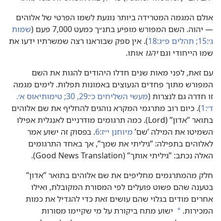
אולם המגמה המטרידה ביותר נוגעת לשמו הפרטי של אלוהים
— יהוה.‏ השם המפורש מופיע בתנ״ך כמעט 000,‏7 פעם (‏
שמות
ג׳:‏15;‏
תהלים פ״ג:‏18
‏)‏.‏ אין ספק שבוראנו רצה שמשרתיו ידעו את
שמו הייחודי וגם
יהגו
אותו.‏
עם זאת,‏ לפני מאות שנים חדלו היהודים להגות את השם
המפורש מתוך פחדים הנעוצים באמונות תפלות.‏ לימים מגמה
זו חדרה גם לנצרות (‏
מעשי השליחים כ׳:‏29,‏ 30;‏
טימותיאוס א׳.‏
ד׳:‏1
‏)‏.‏ כיום רוב מתרגמי המקרא נוהגים להחליף את שם אלוהים
בתואר ”‏אדון”‏ (‏Lord)‏.‏ כמה תרגומים מודרניים לאנגלית אפילו
השמיטו את המילה ’‏שם’‏
מיוחנן י״ז:‏6
‏.‏ בפסוק זה ישוע אמר
לאלוהים בתפילה:‏ ”‏גיליתי את שמך”‏,‏ אך באחד התרגומים
האלה נכתב:‏ ”‏גיליתי אותך”‏ (‏Good News Translation)‏.‏
חלק מהמתרגמים מחליפים את שם אלוהים בתואר ”‏אדון”‏
בטענה שהם פשוט פועלים לפי המסורת המקובלת,‏ ואילו
אחרים מודים בגלוי שהם עושים זאת כדי להגדיל את כמות
המכירות.‏
ישוע מתח ביקורת על מי שקיימו מסורות
a