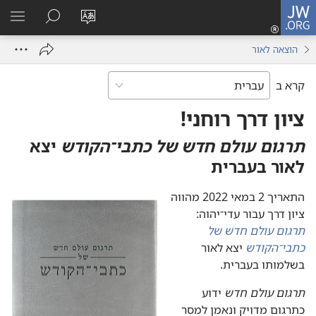
JW.ORG
כניסה
(פותח
שנה
חיפוש
הרא
חלון
את
תפר
הוצאה לאור
חדש)
שפת
האתר
קרא ב
ציון דרך רוחני!‏
תרגום עולם חדש של כתבי־הקודש
יצא
לאור בעברית
התאריך 2 במאי 2022 מהווה
ציון דרך עבור עדי־יהוה:‏
תרגום עולם חדש של
כתבי־הקודש
יצא לאור
בשלמותו בעברית.‏
תרגום עולם חדש
ידוע
כתרגום מדויק ונאמן למסר