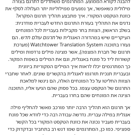
להבנה לקורא הממוצע.‏ המתרגמים משתדלים לתרגם בצורה
מילולית כשאפשר,‏ אך נמנעים ממילוליות יתר העלולה לסלף את
כוונת הטקסט המקורי.‏ איך מתבצע תהליך תרגום המקרא?‏
נדגים את התהליך בעזרת התרגום החדש לעברית מודרנית:‏
בשלב הראשון,‏ הצוות בחר מקבילות בעברית לכל המונחים
העיקריים שיש במהדורה האנגלית של
תרגום עולם חדש.‏
הם
נעזרו בתוכנה Watchtower Translation System (‏מערכת
תרגום של חברת המצפה)‏,‏ אשר מציגה מילים נרדפות ומילים
קשורות ליד כל מונח באנגלית,‏ וגם את המילים בשפות המקור.‏
כך המתרגמים יכלו לראות איך המילים המקוריות ביוונית
ובעברית תנכית תורגמו לאנגלית בהקשרים שונים.‏ לאחר שחברי
הצוות החליטו על כל המונחים האלה,‏ הם ניגשו למלאכת
התרגום של הטקסט עצמו.‏ בכל פסוק שהם הגיעו אליו,‏ התוכנה
הציגה את המונחים שהם בחרו בעברית.‏
אך תרגום הוא תהליך הרבה יותר מורכב מאשר להחליף מילה
אנגלית במילה עברית.‏ נדרשה עבודה רבה כדי לוודא שכל מונח
בעברית מעביר נכונה את כוונת הטקסט המקורי בכל הקשר
ספציפי.‏ כמו כן,‏ המתרגמים שמו דגש רב בתחביר ובדקדוק כדי