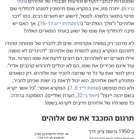
שמנוגדות לכתבי־הקודש וגורעות מכבודו של אלוהים (‏
מתי
ט״ו:‏6
‏)‏.‏ יתרה מזו,‏ אין במקרא שום תימוכין למנהג להחליף שם
פרטי בתואר כלשהו.‏ למשל,‏ לישוע יש תארים רבים,‏ כמו ”‏דבר
אלוהים”‏ ו”‏מלך המלכים”‏ (‏
ההתגלות י״ט:‏11–16
‏)‏.‏ אך האם יש
סיבה להחליף את שמו של ישוע באחד התארים האלה?‏
לא מדובר רק בסוגיה אקדמית.‏ שים לב לדבריו של מומחה מהודו
לתרגום המקרא בנוגע להסרת שם אלוהים:‏ ”‏להינדים לא משנה
אילו תארים יש לאלוהים;‏ הם רוצים לדעת את שמו הפרטי.‏ וכל
עוד אינם מכירים את שמו,‏ הם לא יכולים להרגיש קרובים אליו”‏.‏
ניתן לומר זאת על כל מי שרוצה להכיר את אלוהים.‏ רק כשאדם
מתוודע לשם אלוהים,‏ הוא יכול לראות בו ישות שניתן להכיר,‏
ולא כוח מופשט (‏
שמות ל״ד:‏6,‏ 7
‏)‏.‏ המקרא אומר:‏ ”‏כל אשר יקרא
בשם יהוה יינצל”‏ (‏
יואל ב׳:‏32
‏,‏ הערת שוליים)‏.‏ המסקנה ברורה:‏
כל משרתיו של אלוהים חייבים לקרוא בשמו!‏
תרגום המכבד את שם אלוהים
ב־1950 נרשם ציון דרך
משמעותי כשעדי־יהוה