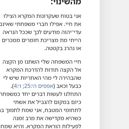
מהשינוי:‏
אני בטוח שעקרונות המקרא הצילו
את חיי.‏ אפילו חברי משפחתי שאינם
עדי־יהוה מודעים לכך שככל הנראה
הייתי מת מצריכת חומרים ממכרים
או נהרג בקטטה.‏
חיי המשפחה שלי השתנו מן הקצה
אל הקצה תודות להדרכת המקרא
שהבהירה לי מהי האחריות שיש לי
כבעל וכאב (‏
אפסים ה׳:‏25;‏
ו׳:‏4
‏)‏.‏
התחלנו לעשות דברים יחד כמשפחה.‏
כיום במקום להגביל את אשתי
לתחומי המטבח,‏ אני שמח לתמוך בה
כשהיא מקדישה את מרב זמנה
לפעילות הוראת המקרא.‏ והיא שמחה 