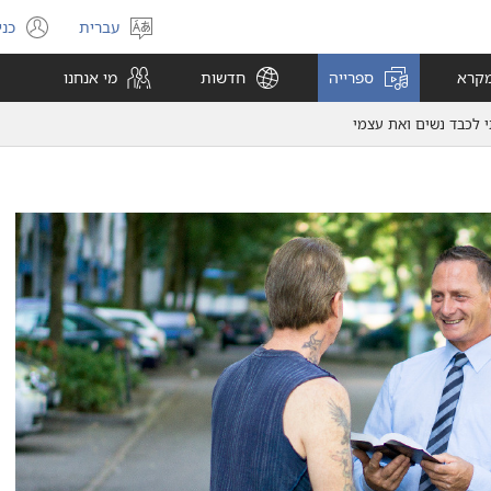
עברית
כני
בחר
(פ
שפה
חל
מקרא
ספרייה
חדשות
מי אנחנו
חד
 לכבד נשים ואת עצמי