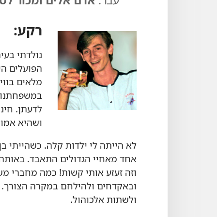
רקע:‏
נולדתי בעיר
הפועלים הי
מלאים בווי
במשפחתנו ב
לדעתן.‏ חי
ושהיא אמורה
לא הייתה לי ילדות קלה.‏ כשהייתי ב
אחד מאחיי הגדולים התאבד.‏ באותה
וזה זעזע אותי קשות!‏ כמה מחברי מ
ובאקדחים ולהילחם במקרה הצורך.‏ ה
ולשתות אלכוהול.‏