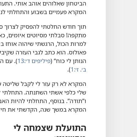
הביטחון שאלוהים אוהב אותי.‏ התע
המקרא פעמיים בשבוע והתחלתי לנכו
תוך חודש החלטתי להפסיק לצרוך סמ
מתקפה!‏ סבלתי מסיוטים איומים,‏ כאב
למרות הכול,‏ הרגשתי שיהוה אוחז ב
פאולוס.‏ הוא כתב לגבי העזרה שקיבל 
הנותן לי כוח”‏ (‏
פיליפים ד׳:‏13
‏)‏.‏ ע
ב׳.‏ ז׳:‏1
‏)‏.‏
המקרא לא רק עזר לי לקבל שליטה על 
שלי כלפי אשתי השתנתה.‏ התחלתי לג
ו”‏תודה”‏.‏ בנוסף,‏ התחלתי להיות ה
המקרא במשך שנה,‏ הקדשתי את חיי ל
התועלת שצמחה לי