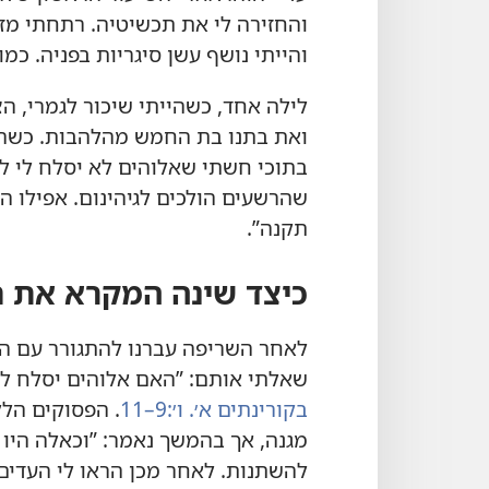
והחזירה לי את תכשיטיה.‏ רתחתי מ
והייתי נושף עשן סיגריות בפניה.‏ כמו 
לילה אחד,‏ כשהייתי שיכור לגמרי,‏ 
ואת בתנו בת החמש מהלהבות.‏ כשהת
בתוכי חשתי שאלוהים לא יסלח לי לע
שהרשעים הולכים לגיהינום.‏ אפילו ה
תקנה”‏.‏
כיצד שינה המקרא את חי
לאחר השריפה עברנו להתגורר עם הור
שאלתי אותם:‏ ”‏האם אלוהים יסלח לי
בקורינתים א׳.‏ ו׳:‏9–11
‏.‏ הפסוקים ה
מגנה,‏ אך בהמשך נאמר:‏ ”‏וכאלה היו 
להשתנות.‏ לאחר מכן הראו לי העדי