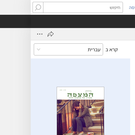
סה
ותח
חיפוש
ון
ש)
קרא ב