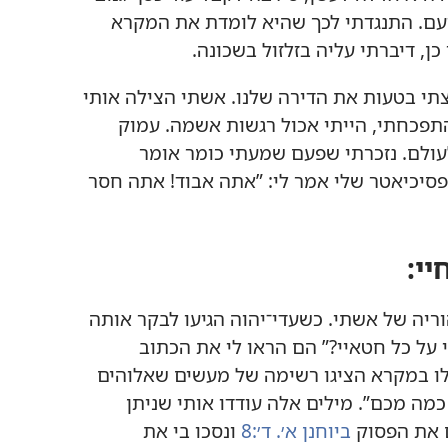
זעם.‏ התנגדתי לכך שהיא לומדת את המקרא
כן,‏ דיברתי עליה בזלזול בשכונה.‏
הצתי בטעות את הדירה שלנו.‏ אשתי הצילה אותי
פכחתי,‏ הייתי אכול רגשות אשמה.‏ עמוק
ולם.‏ נזכרתי שפעם שמעתי כומר אומר
פסיכיאטר שלי אמר לי:‏ ”‏אתה אבוד!‏ אתה חסר
י:‏
יה של אשתי.‏ כשעדי־יהוה הגיעו לבקר אותה
 על כל חטאיי?‏”‏ הם הראו לי את הכתוב
ללו במקרא הציגו רשימה של מעשים שאלוהים
כמה מכם”‏.‏ מילים אלה עודדו אותי שניתן
ם את הפסוק
ביוחנן א׳.‏ ד׳:‏8
ונסכו בי את