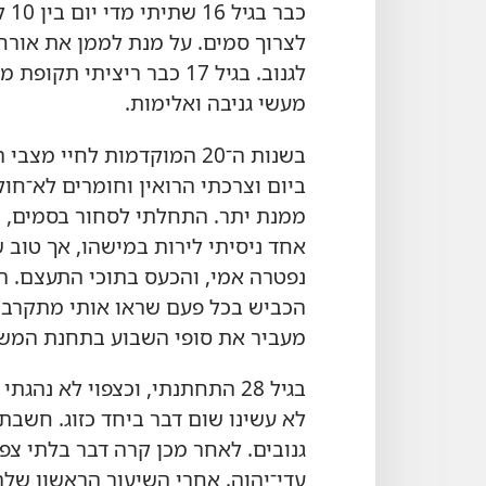
לצרוך סמים.‏ על מנת לממן את אור
מעשי גניבה ואלימות.‏
ביום וצרכתי הרואין וחומרים לא־חוק
ממנת יתר.‏ התחלתי לסחור בסמים,‏ ו
נפטרה אמי,‏ והכעס בתוכי התעצם.‏ ה
הכביש בכל פעם שראו אותי מתקרב.‏
מעביר את סופי השבוע בתחנת המשטר
בגיל 28 התחתנתי,‏ וכצפוי לא נ
לא עשינו שום דבר ביחד כזוג.‏ חשב
גנובים.‏ לאחר מכן קרה דבר בלתי צ
עדי־יהוה.‏ אחרי השיעור הראשון של