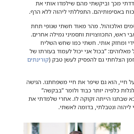
ודדתי מכך וביקשתי מהם שילמדו אותי את
ח באסיפותיהם.‏ התפללתי ליהוה ללא הרף.‏
ים ואלכוהול.‏ מהר מאוד חשתי שגופי תחת
י ראש,‏ התכווצויות ותסמיני גמילה אחרים.‏
ידי ומחזק אותי.‏ חשתי כמו שחש השליח
מאלוהים:‏ ”‏בכול אני יכול לעמוד בעזרתו של
ם הזמן הצלחתי גם להפסיק לעשן טבק (‏
קורינתים
חיי,‏ הוא גם שיפר את חיי משפחתנו.‏ הגישה
לות כלפיה יותר כבוד ולומר ”‏בבקשה”‏
אבא שבתנו הייתה זקוקה לו.‏ אחרי שלמדתי את
יהוה ונטבלתי,‏ בדומה לאשתי.‏