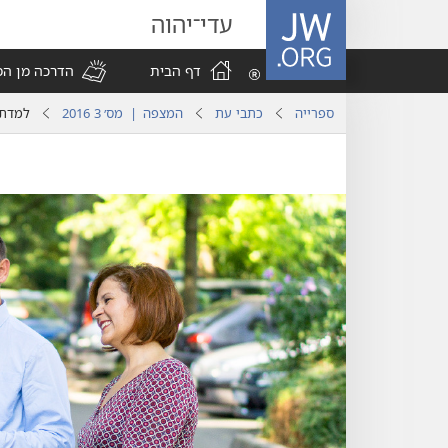
JW.ORG
עדי־יהוה
דף הבית
הדרכה מן ה
ספרייה
כתבי עת
המצפה | מס׳ 3 2016
למדתי