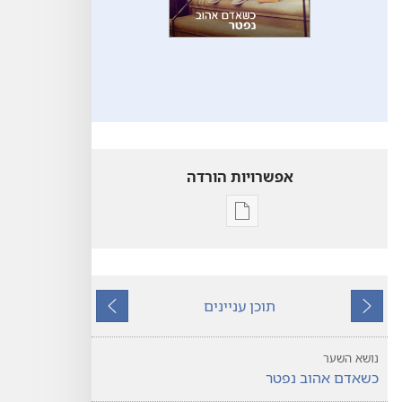
אפשרויות הורדה
אפשרויות
להורדה
של
פרסומים
תוכן עניינים
המצפה
הקודם
הבא
כשאדם
אהוב
נושא השער
נפטר
כשאדם אהוב נפטר