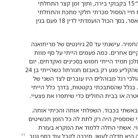
כבר בגיל 16 שתיתי מדי יום בין 10 ל־15 בקבוקי בירה,‏ ותוך זמן קצר התחלתי
ח חיי הפסול מכרתי חלקי מתכת והתחלתי
לגנוב.‏ בגיל 17 כבר ריציתי תקופת מאסר.‏ בסך הכול הועמדתי לדין 18 פעם בגין
בשנות ה־20 המוקדמות לחיי מצבי החמיר.‏ עישנתי עד 20 ג׳וינטים של מריחואנה
יים אחרים.‏ כמה פעמים הייתי על סף מוות
לכן תמיד הייתי חמוש בסכינים ואקדחים.‏ יום
אחד ניסיתי לירות במישהו,‏ אך טוב שהקליע פגע רק באבזם חגורתו!‏ כשהייתי בן 24
ולכי רגל מבוהלים היו עוברים לצד השני של
 בגלל שהסתבכתי בקטטות,‏ בדרך כלל הייתי
ה או בבית החולים כדי שיתפרו את פצעיי.‏
הגתי באשתי בכבוד.‏ השפלתי אותה והכיתי אותה.‏
תי שמספיק היה רק לתת לה כל הזמן תכשיטים
פוי.‏ אשתי החלה ללמוד את המקרא בעזרת
ה היא חדלה לעשן,‏ סירבה
לקבל עוד כסף גנוב