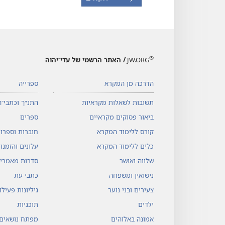
®
JW.ORG
/ האתר הרשמי של עדי־יהוה
הדרכה מן המקרא
ספרייה
תשובות לשאלות מקראיות
התנ״ך וכתבי־ה
ביאור פסוקים מקראיים
ספרים
קורס ללימוד המקרא
חוברות וספרונ
כלים ללימוד המקרא
עלונים והזמנו
שלווה ואושר
סדרות מאמרי
נישואין ומשפחה
כתבי עת
צעירים ובני נוער
גיליונות פעיל
ילדים
תוכניות
אמונה באלוהים
מפתח נושאים