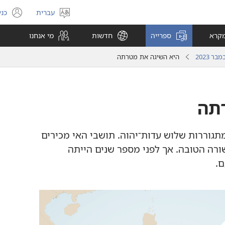
עברית
כני
בחר
(פ
שפה
חל
מקרא
ספרייה
חדשות
מי אנחנו
חד
 2023
היא השיגה את מטרתה
תה
תגוררות שלוש עדות־יהוה.‏ תושבי האי מכירים
רה הטובה.‏ אך לפני מספר שנים הייתה
.‏