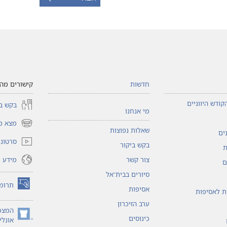
חדשות
קישורים מהי
קודש היווניים
בקש בי
מי אנחנו
מצא כי
(פותח
שאלות נפוצות
ים
חלון
סרטוני 
בקש ביקור
חדש)
ת
מידע ו
צור קשר
ם
סיורים בבית־אל
תרומ
אסיפות
(פותח
ות לאסיפות
חלון
ערב הזיכרון
חדש)
המצפ
כינוסים
(פותח
אונליי