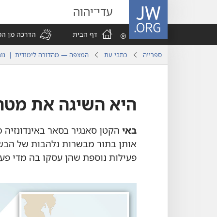
JW.ORG
עדי־יהוה
דף הבית
הדרכה מן ה
ספרייה
כתבי עת
המצפה — מהדורה לימודית | נובמבר
היא השיגה את מטר
באי
הקטן סאנגיר בסאר באינדונזיה מ
אותן בתור מבשרות נלהבות של הבשו
פעילות נוספת שהן עסקו בה מדי פעם