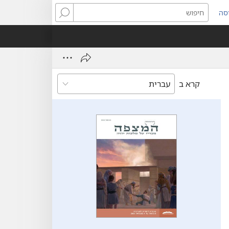
סה
ותח
חיפוש
ון
ש)
קרא ב