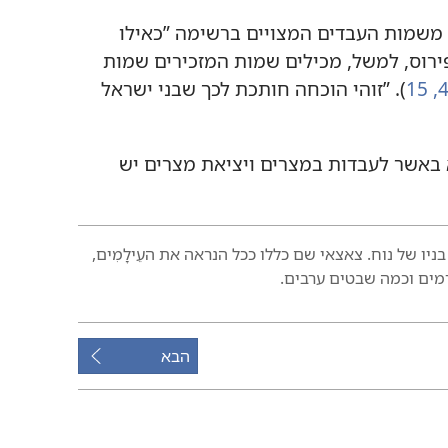
 משמות העבדים המצויים ברשימה ”‏כאילו
ירוס,‏ למשל,‏ מכילים שמות המזכירים שמות
15
‏)‏.‏ ”‏זוהי הוכחה חותכת לכך שבני ישראל
רא באשר לעבדות במצרים ויציאת מצרים יש
ו של נוח.‏ צאצאי שם כללו ככל הנראה את העֵילָמִים,‏
מים וכמה שבטים ערבים.‏
הבא