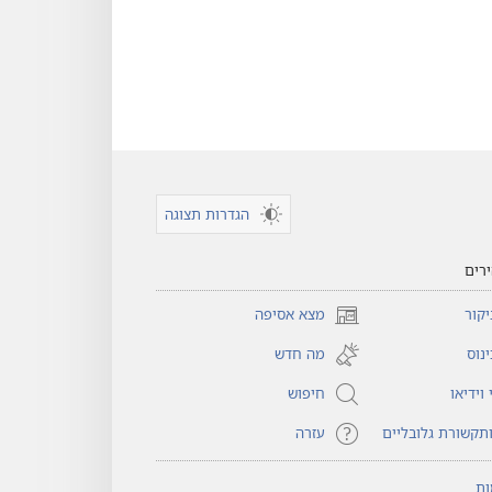
הגדרות תצוגה
רים
קור
מצא אסיפה
(פותח
חלון
נוס
מה חדש
חדש)
וידיאו
חיפוש
תקשורת גלובליים
עזרה
ות