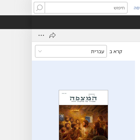
סה
ותח
חיפוש
ון
ש)
קרא ב