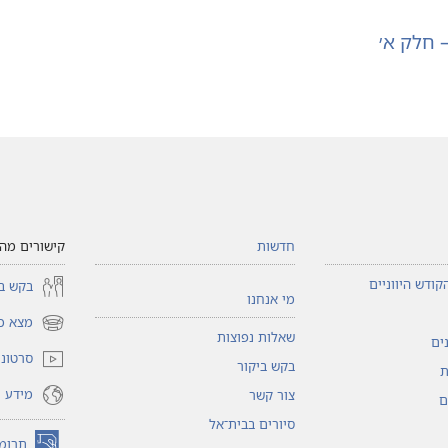
חלק א׳‏
חדשות
קישורים מהי
קודש היווניים
בקש בי
מי אנחנו
מצא כי
(פותח
שאלות נפוצות
ים
חלון
סרטוני 
בקש ביקור
חדש)
ת
מידע ו
צור קשר
ם
סיורים בבית־אל
תרומ