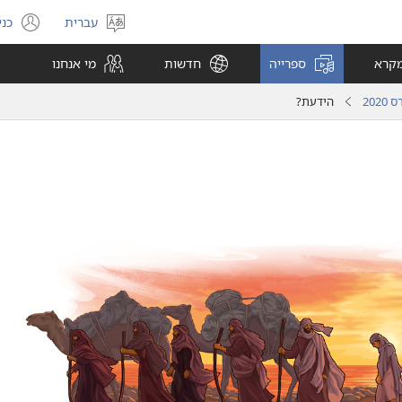
עברית
כני
בחר
(פ
שפה
חל
מקרא
ספרייה
חדשות
מי אנחנו
חד
20
הידעת?‏