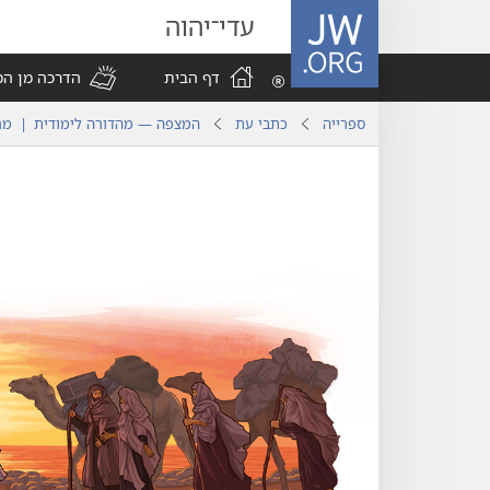
JW.ORG
עדי־יהוה
דף הבית
הדרכה מן ה
ספרייה
כתבי עת
המצפה — מהדורה לימודית | מרס 20