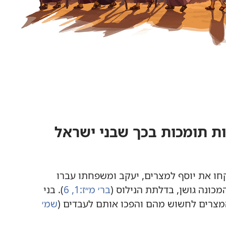
ות תומכות בכך שבני ישראל
ו את יוסף למצרים,‏ יעקב ומשפחתו עברו
כונה גושן,‏ בדלתת הנילוס (‏
בר׳ מ״ז:‏1,‏
6
‏)‏.‏ בני
ו המצרים לחשוש מהם והפכו אותם לעבדים (‏
שמ׳