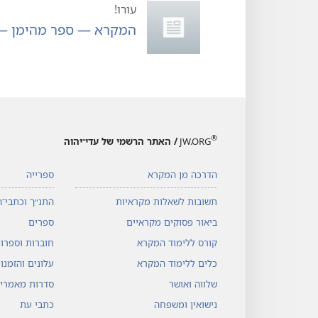
‫עורו!‫
המקרא — ספר מהימן — 
®
JW.ORG
/ האתר הרשמי של עדי־יהוה
הדרכה מן המקרא
ספרייה
תשובות לשאלות מקראיות
התנ״ך וכתבי־ה
ביאור פסוקים מקראיים
ספרים
קורס ללימוד המקרא
חוברות וספרונ
כלים ללימוד המקרא
עלונים והזמנו
שלווה ואושר
סדרות מאמרי
נישואין ומשפחה
כתבי עת