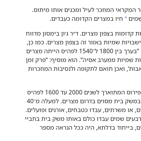
ר המקראי המוזכר לעיל ומכנים אותו מיתוס.‏
מִים
חיו במצרים הקדומה כעבדים.‏
a
ות קדומות בצפון מצרים.‏ ד״ר ג׳ון בימסון מדווח
 20 או יותר התיישבויות שמיות באזור זה בצפון מצרים.‏ כמו כן,‏
האגיפטולוג ג׳יימס ק.‏ הופמייר אומר:‏ ”‏בערך בין 1800 ל־1540 לפה״ס הייתה מצרים
שמיות ממערב אסיה”‏.‏ הוא מוסיף:‏ ”‏פרק זמן
ות’‏,‏ ואכן תואם לתקופה ולנסיבות המוזכרות
קיימת עדות נוספת מדרום מצרים.‏ פפירוס המתוארך לשנים 2000 עד 1600 לפה״ס
בערך מכיל שמות של עבדים שעבדו במשק בית מסוים בדרום מצרים.‏ למעלה מ־40
או משרתים,‏ עבדו כטבחים,‏ אורגים ופועלים.‏
רבעים שמים עבדו כולם באותו משק בית בתביי
ם,‏ בייחוד בדלתא,‏ היה ככל הנראה מספר