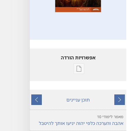
אפשרויות הורדה
אפשרויות
להורדה
של
פרסומים
תוכן עניינים
המצפה
הקודם
הבא
—
מהדורה
מאמר לימודי 10
לימודית
אהבה והערכה כלפי יהוה יניעו אותך להיטבל
מרס 2020