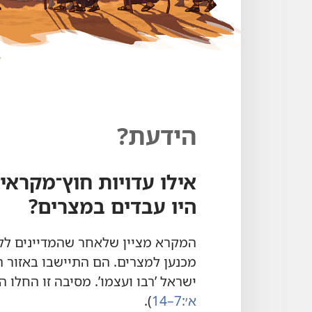
הידעת?‏
אילו עדויות חוץ־מקראי
היו עבדים במצרים?‏
המקרא מציין שלאחר שהמדיינים לקח
מכנען למצרים.‏ הם התיישבו באזור המ
ישראל ’‏רבו ועצמו’‏.‏ מסיבה זו החל
א׳:‏7–14
‏)‏.‏