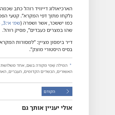
הארכיאולוג דייוויד רוהל כתב שכמה
נלקחו מתוך דפי המקרא”‏.‏ קטעי הפפ
כמו יששכר,‏ אשר ושפרה (‏
שמ׳ א׳:‏3,‏ 4,‏
שהו במצרים כעבדים”‏,‏ מסיק רוהל.‏
ד״ר בימסון מציין:‏ ”‏למסורות המק
בסיס היסטורי מוצק”‏.‏
המילה שֵׁמִי מקורה בשם,‏ אחד משלושת בני
a
האשורים,‏ הכשדים הקדומים,‏ העברים,‏ האר
הקודם
אולי יעניין אותך גם