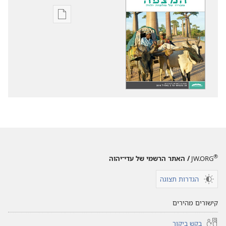
אפשרויות
להורדה
של
פרסומים
המצפה
—
מהדורה
לימודית
ינואר 2016
®
JW.ORG
/ האתר הרשמי של עדי־יהוה
הגדרות תצוגה
קישורים מהירים
בקש ביקור