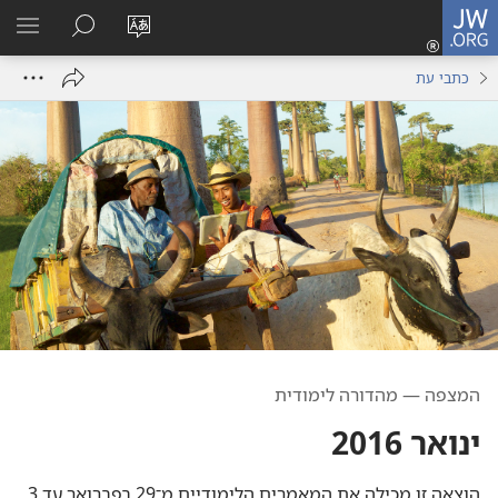
JW.ORG
כניסה
(פותח
שנה
חיפוש
הרא
חלון
את
תפר
כתבי עת
חדש)
שפת
האתר
המצפה — מהדורה לימודית
ינואר 2016
הוצאה זו מכילה את המאמרים הלימודיים מ־29 בפברואר עד 3