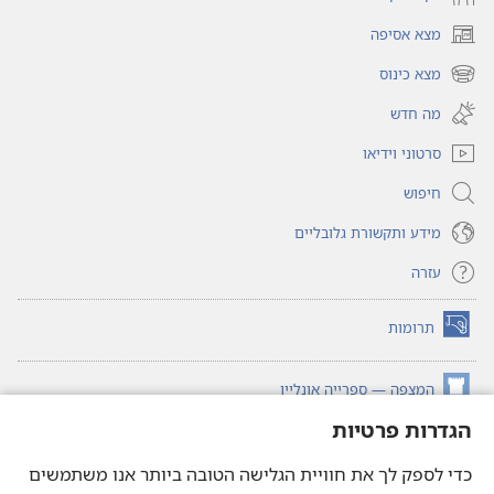
מצא אסיפה
(פותח
חלון
מצא כינוס
(פותח
חדש)
חלון
מה חדש
חדש)
סרטוני וידיאו
חיפוש
מידע ותקשורת גלובליים
עזרה
תרומות
(פותח
חלון
חדש)
המצפה — ספרייה אונליין
(פותח
חלון
הגדרות פרטיות
®
JW Hub
חדש)
(פותח
חלון
כדי לספק לך את חוויית הגלישה הטובה ביותר אנו משתמשים
®JW Library
חדש)