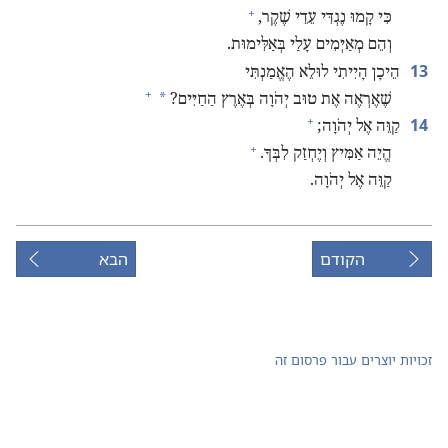
+
כִּי קָמוּ נֶגְדִּי עֵדֵי שֶׁקֶר,‏
וְהֵם מְאַיְּמִים עָלַי בְּאַלִּימוּת.‏
13
הֵיכָן הָיִיתִי לוּלֵא הֶאֱמַנְתִּי
+
*
שֶׁאֶרְאֶה אֶת טוּב יְהֹוָה בְּאֶרֶץ הַחַיִּים?‏
+
14
קַוֵּה אֶל יְהֹוָה;‏
+
הֱיֵה אַמִּיץ וְיֶחְזַק לִבְּךָ.‏
קַוֵּה אֶל יְהֹוָה.‏
הקודם
הבא
זכויות יוצרים עבור פרסום זה