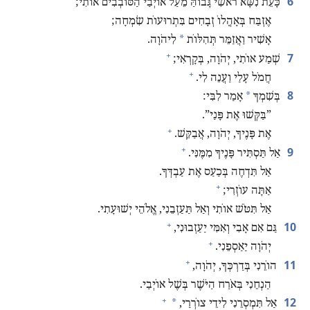
6
כָּעֵת נִשָּׂא רֹאשִׁי גָּבוֹהַּ מֵעַל אוֹיְבַי הַסּוֹבְבִים אוֹתִי;‏
אֶזְבַּח בְּאָהֳלוֹ זְבָחִים בִּתְרוּעוֹת שִׂמְחָה;‏
*
אָשִׁיר וַאֲזַמֵּר תְּהִלּוֹת
לִיהֹוָה.‏
+
7
שְׁמַע אוֹתִי,‏ יְהֹוָה,‏ בְּקָרְאִי;‏
+
חֲמֹל עָלַי וַעֲנֵה לִי.‏
8
*
בְּשִׁמְךָ
אָמַר לִבִּי:‏
‏”‏בַּקְּשׁוּ אֶת פָּנַי”‏.‏
+
אֶת פָּנֶיךָ,‏ יְהֹוָה,‏ אֲבַקֵּשׁ.‏
+
9
אַל תַּסְתִּיר פָּנֶיךָ מִמֶּנִּי.‏
אַל תִּדְחֶה בְּכַעַס אֶת עַבְדְּךָ.‏
+
אַתָּה עוֹזְרִי;‏
אַל תִּטֹּשׁ אוֹתִי וְאַל תַּעַזְבֵנִי,‏ אֱלֹהֵי יְשׁוּעָתִי.‏
+
10
גַּם אִם אָבִי וְאִמִּי יַעַזְבוּנִי,‏
+
יְהֹוָה יַאַסְפֵנִי.‏
+
11
הוֹרֵנִי בְּדַרְכְּךָ,‏ יְהֹוָה,‏
הַנְחֵנִי בְּאֹרַח הַיֹּשֶׁר בְּשֶׁל אוֹיְבַי.‏
+
12
*
אַל תִּמְסְרֵנִי לִידֵי צוֹרְרַי,‏