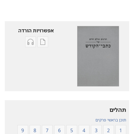
אפשרויות הורדה
אפשרויות
אפשרויות
להורדה
להורדה
של
של
פרסומים
קובצי
תרגום
שמע
עולם
תרגום
חדש
עולם
של
חדש
של
כתבי־הקודש
תהלים
כתבי־הקודש
תוכן בראשי פרקים
9
8
7
6
5
4
3
2
1