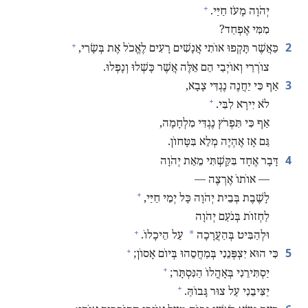
+
יְהֹוָה מָעֹז חַיַּי.‏
מִמִּי אֶפְחַד?‏
+
2
כַּאֲשֶׁר תָּקְפוּ אוֹתִי אֲנָשִׁים רָעִים לֶאֱכֹל אֶת בְּשָׂרִי,‏
צוֹרְרַי וְאוֹיְבַי הֵם אֵלֶּה אֲשֶׁר כָּשְׁלוּ וְנָפְלוּ.‏
3
אַף כִּי יַחֲנֶה נֶגְדִּי צָבָא,‏
+
לֹא יִירָא לִבִּי.‏
אַף כִּי תִּפְרֹץ נֶגְדִּי מִלְחָמָה,‏
גַּם אָז אֶהְיֶה מְלֵא בִּטָּחוֹן.‏
4
דָּבָר אֶחָד בִּקַּשְׁתִּי מֵאֵת יְהֹוָה
‏— אוֹתוֹ אֶרְצֶה —‏
+
לָשֶׁבֶת בְּבֵית יְהֹוָה כָּל יְמֵי חַיַּי,‏
לַחְזוֹת בְּנֹעַם יְהֹוָה
+
*
וּלְהַבִּיט בְּהַעֲרָכָה
עַל הֵיכָלוֹ.‏
+
5
כִּי הוּא יִצְפְּנֵנִי בְּמַחֲסֵהוּ בְּיוֹם אָסוֹן;‏
+
יַסְתִּירֵנִי בְּאָהֳלוֹ הַנִּסְתָּר;‏
+
יַצִּיבֵנִי עַל צוּר גָּבוֹהַּ.‏