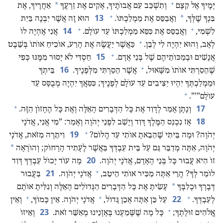
+
*
יָמֶיךָ אֶל קִצָּם
וְתִשְׁכַּב עִם אֲבוֹתֶיךָ,‏ אָקִים אֶת זַרְעֲךָ
אַחֲרֶיךָ,‏ אֶת
+
13
*
בִּנְךָ שֶׁלְּךָ,‏
וַאֲבַסֵּס אֶת מַמְלַכְתּוֹ.‏
הוּא זֶה אֲשֶׁר יִבְנֶה בַּיִת
+
+
14
לִשְׁמִי,‏
וַאֲבַסֵּס אֶת כִּסֵּא מַמְלַכְתּוֹ עַד עוֹלָם.‏
אֲנִי אֶהְיֶה לוֹ
+
לְאָב,‏ וְהוּא יִהְיֶה לִי לְבֵן.‏
כַּאֲשֶׁר יַעֲשֶׂה אֶת הָרַע,‏ אוֹכִיחַ אוֹתוֹ בְּשֵׁבֶט
+
15
אֲנָשִׁים וּבְמַכּוֹתֵיהֶם שֶׁל בְּנֵי אָדָם.‏
חַסְדִּי לֹא יָסוּר מִמֶּנּוּ כְּפִי
+
16
שֶׁהֵסַרְתִּי אוֹתוֹ מִשָּׁאוּל,‏
אֲשֶׁר הֵסַרְתִּי מִלְּפָנֶיךָ.‏
בֵּיתְךָ
וּמַמְלַכְתְּךָ יִהְיוּ יַצִּיבִים עַד עוֹלָם לְפָנֶיךָ;‏ כִּסַּאֲךָ יִהְיֶה מְבֻסָּס עַד
+
עוֹלָם”‏’‏”‏.‏
+
17
וְנָתָן אָמַר לְדָוִד אֶת כָּל הַדְּבָרִים הָאֵלֶּה וְאֶת כָּל הֶחָזוֹן הַזֶּה.‏
18
אָז נִכְנַס הַמֶּלֶךְ דָּוִד וְיָשַׁב לִפְנֵי יְהֹוָה וְאָמַר:‏ ”‏מִי אֲנִי,‏ אֲדֹנָי
+
19
יְהֹוָה?‏ וּמָה בֵּיתִי שֶׁהֵבֵאתָ אוֹתִי עַד הֲלוֹם?‏
וִיתֵרָה מִזֹּאת,‏ אֲדֹנָי
*
יְהֹוָה,‏ אַתָּה מְדַבֵּר גַּם עַל בֵּית עַבְדְּךָ בַּאֲשֶׁר לֶעָתִיד הָרָחוֹק;‏ וְהוֹרָאָה
20
זוֹ הִיא עֲבוּר כָּל בְּנֵי הָאָדָם,‏ אֲדֹנָי יְהֹוָה.‏
מָה עוֹד יָכוֹל עַבְדְּךָ דָּוִד
+
21
לוֹמַר לְךָ?‏ הֲרֵי אַתָּה מַכִּיר אוֹתִי הֵיטֵב,‏
אֲדֹנָי יְהֹוָה.‏
בַּעֲבוּר
*
דְּבָרְךָ וּכְלִבְּךָ
עָשִׂיתָ אֶת כָּל הַדְּבָרִים הַגְּדוֹלִים הָאֵלֶּה וְגִלִּיתָ אוֹתָם
+
+
+
22
לְעַבְדְּךָ.‏
עַל כֵּן אַתָּה אָכֵן גָּדוֹל,‏
אֲדֹנָי יְהֹוָה.‏ אֵין כָּמוֹךָ,‏
וְאֵין
+
23
אֱלֹהִים זוּלָתְךָ;‏
כָּל מָה שֶׁשָּׁמַעְנוּ בְּאָזְנֵינוּ מְאַשֵּׁר זֹאת.‏
וְאֵיזוֹ