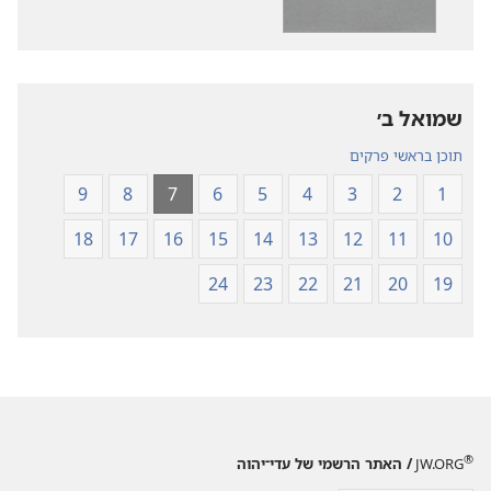
עולם
תרגום
חדש
עולם
של
חדש
של
כתבי־הקודש
שמואל ב׳‏
כתבי־הקודש
תוכן בראשי פרקים
9
8
7
6
5
4
3
2
1
18
17
16
15
14
13
12
11
10
24
23
22
21
20
19
®
JW.ORG
/ האתר הרשמי של עדי־יהוה