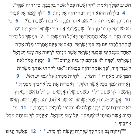
+
הֵשִׁיב לַמֶּלֶךְ וְאָמַר:‏ ”‏לֵךְ וַעֲשֵׂה כְּכָל אֲשֶׁר בִּלְבָבְךָ,‏ כִּי יְהֹוָה עִמְּךָ”‏.‏
5
4
בַּלַּיְלָה הַהוּא הָיָה דְּבַר יְהֹוָה אֶל נָתָן:‏
‏”‏לֵךְ וֶאֱמֹר אֶל עַבְדִּי
+
6
דָּוִד,‏ ’‏כָּךְ אוֹמֵר יְהֹוָה:‏ ”‏הַאִם אַתָּה תִּבְנֶה לִי בַּיִת לָשֶׁבֶת בּוֹ?‏
כִּי
לֹא יָשַׁבְתִּי בְּבַיִת מִן הַיּוֹם שֶׁהֶעֱלֵיתִי אֶת בְּנֵי יִשְׂרָאֵל מִמִּצְרַיִם וְעַד
+
+
7
הַיּוֹם הַזֶּה,‏
אֶלָּא הִתְהַלַּכְתִּי בְּאֹהֶל וּבְמִשְׁכָּן.‏
בְּמֶשֶׁךְ כָּל הַזְּמַן
שֶׁהִתְהַלַּכְתִּי עִם כָּל בְּנֵי יִשְׂרָאֵל,‏ הַאִם אֵי פַּעַם אָמַרְתִּי מִלָּה אַחַת
לְאֶחָד מִמַּנְהִיגֵי שִׁבְטֵי יִשְׂרָאֵל אֲשֶׁר מִנִּיתִי לִרְעוֹת אֶת עַמִּי יִשְׂרָאֵל
8
וְשָׁאַלְתִּי,‏ ’‏לָמָּה לֹא בְּנִיתֶם לִי בֵּית אֲרָזִים?‏’‏”‏’‏
וְכָעֵת אֱמֹר זֹאת
לְעַבְדִּי דָּוִד,‏ ’‏כָּךְ אוֹמֵר יְהֹוָה צְבָאוֹת:‏ ”‏אֲנִי לָקַחְתִּי אוֹתְךָ מִשְּׂדוֹת
+
+
9
*
הַמִּרְעֶה,‏ מֵאַחֲרֵי
הַצֹּאן,‏
לִהְיוֹת מַנְהִיג עַל עַמִּי יִשְׂרָאֵל.‏
+
+
וְאֶהְיֶה עִמְּךָ בְּכָל אֲשֶׁר תֵּלֵךְ,‏
וְאַכְרִית אֶת כָּל אוֹיְבֶיךָ מִפָּנֶיךָ;‏
+
וְאֶעֱשֶׂה לְךָ שֵׁם גָּדוֹל
כִּשְׁמָם שֶׁל הָאֲנָשִׁים הַגְּדוֹלִים אֲשֶׁר בָּאָרֶץ.‏
10
אֶקְבַּע מָקוֹם לְעַמִּי יִשְׂרָאֵל וַאֲיַשֵּׁב אוֹתָם,‏ וְהֵם יִשְׁכְּנוּ שָׁם וְאִישׁ
+
11
לֹא יַטְרִידֵם עוֹד;‏ וּבְנֵי עַוְלָה לֹא יוֹסִיפוּ לְדַכְּאָם כְּבֶעָבָר,‏
מִן
+
הַיּוֹם אֲשֶׁר מִנִּיתִי שׁוֹפְטִים
עַל עַמִּי יִשְׂרָאֵל.‏ וְאַעֲנִיק לְךָ מְנוּחָה מִכָּל
+
אוֹיְבֶיךָ.‏
+
12
*
‏”‏’‏”‏וִיהֹוָה גַּם אָמַר לְךָ שֶׁיְּהֹוָה יַעֲשֶׂה לְךָ בַּיִת.‏
כַּאֲשֶׁר יַגִּיעוּ