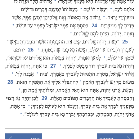
+
עוֹד אֻמָּה עֲלֵי אֲדָמוֹת הִיא כְּעַמְּךָ יִשְׂרָאֵל?‏
אֱלֹהִים הָלַךְ וּפָדָה לוֹ
+
+
אוֹתָם לְעַם,‏
וְעָשָׂה לוֹ שֵׁם
בַּעֲשׂוֹתוֹ לְמַעֲנָם דְּבָרִים גְּדוֹלִים
+
וּמְעוֹרְרֵי יִרְאָה.‏
גֵּרַשְׁתָּ אֶת הָאֻמּוֹת וְאֶת אֱלֹהֵיהֶן לְמַעַן עַמְּךָ,‏ אֲשֶׁר
+
24
פָּדִיתָ לְךָ מִמִּצְרַיִם.‏
בִּסַּסְתָּ אֶת עַמְּךָ יִשְׂרָאֵל כְּעַמְּךָ עַד עוֹלָם;‏
+
וְאַתָּה,‏ יְהֹוָה,‏ הָיִיתָ לָהֶם לֶאֱלֹהִים.‏
25
‏”‏כָּעֵת,‏ יְהֹוָה אֱלֹהִים,‏ קַיֵּם אֶת הַהַבְטָחָה אֲשֶׁר הִבְטַחְתָּ בַּאֲשֶׁר
+
26
לְעַבְדְּךָ וּלְבֵיתוֹ עַד עוֹלָם,‏ וַעֲשֵׂה נָא כְּפִי שֶׁהִבְטַחְתָּ.‏
יְרוֹמַם
+
שִׁמְךָ עַד עוֹלָם,‏
לְמַעַן יֹאמְרוּ,‏ ’‏יְהֹוָה צְבָאוֹת הוּא אֱלֹהִים עַל יִשְׂרָאֵל’‏,‏
+
27
וְיִהְיֶה נָא בֵּית עַבְדְּךָ דָּוִד מְבֻסָּס לְפָנֶיךָ.‏
כִּי אַתָּה,‏ יְהֹוָה צְבָאוֹת,‏
+
*
אֱלֹהֵי יִשְׂרָאֵל,‏ מָסַרְתָּ הִתְגַּלּוּת לְעַבְדְּךָ בְּאָמְרְךָ,‏ ’‏בַּיִת
אֶבְנֶה לְךָ’‏.‏
28
*
מִשּׁוּם כָּךְ יֵשׁ לְעַבְדְּךָ הָאֹמֶץ
לְהִתְפַּלֵּל אֵלֶיךָ אֶת הַתְּפִלָּה הַזֹּאת.‏
+
וְכָעֵת,‏ אֲדֹנָי יְהֹוָה,‏ אַתָּה הוּא הָאֵל הָאֲמִתִּי,‏ וּמִלּוֹתֶיךָ אֱמֶת הֵן,‏
29
וְהִבְטַחְתָּ לְעַבְדְּךָ אֶת הַדְּבָרִים הַטּוֹבִים הָאֵלֶּה.‏
לָכֵן יִהְיֶה נָא רָצוּי
+
מִלְּפָנֶיךָ לְבָרֵךְ אֶת בֵּית עַבְדְּךָ,‏ וְיַעֲמֹד הוּא לְעוֹלָם לְפָנֶיךָ;‏
כִּי אַתָּה,‏
+
אֲדֹנָי יְהֹוָה,‏ הִבְטַחְתָּ,‏ וּבְבִרְכָתְךָ יְבֹרַךְ נָא בֵּית עַבְדְּךָ לְעוֹלָם”‏.‏