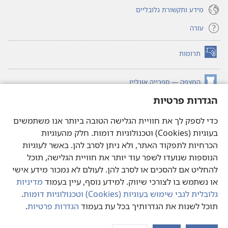
מידע ותקשורת גלובליים
עזרה
תרומות
(פותח
חלון
חדש)
המצפה — ספרייה אונליין
(פותח
חלון
הגדרות פרטיות
®
JW Hub
חדש)
(פותח
חלון
כדי לספק לך את חוויית הגלישה הטובה ביותר אנו משתמשים
®JW Library
חדש)
בעוגיות (Cookies) וטכנולוגיות דומות. חלק מהעוגיות
הכרחיות לתפקוד האתר, ולא ניתן לסרב להן. באשר לעוגיות
ספריית המצפה
הנוספות שנועדו לשפר עוד יותר את חוויית הגלישה, תוכל
להחליט אם להסכים או לסרב להן. לעולם לא נמכור מידע אישי
או נשתמש בו לצורכי שיווק. למידע נוסף, עיין בעמוד
מדיניות
גלובלית לגבי שימוש בעוגיות (‏Cookies)‏ וטכנולוגיות דומות
.
Copyright
© 2026 Watch Tower Bible and Tract Society of Pennsylvania.
תוכל לשנות את הגדרותיך בכל עת בעמוד
הגדרות פרטיות
.
הצג
תנאי שימוש
|
מדיניות פרטיות
|
הגדרות פרטיות
את