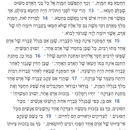
+
הַחֵטְא בָּא הַמָּוֶת,‏
וְכָךְ הִתְפַּשֵּׁט הַמָּוֶת אֶל כָּל בְּנֵי הָאָדָם מִשּׁוּם
+
13
שֶׁכֻּלָּם חָטְאוּ.‏.‏.‏
הֲרֵי עוֹד לִפְנֵי הַתּוֹרָה הָיָה הַחֵטְא בָּעוֹלָם,‏ אַךְ
+
14
כַּאֲשֶׁר אֵין תּוֹרָה אִישׁ אֵינוֹ מֻאֲשָׁם בְּחֵטְא.‏
לַמְרוֹת זֹאת,‏ הַמָּוֶת
מָלַךְ מֵאָדָם וְעַד מֹשֶׁה גַּם עַל אֵלֶּה שֶׁלֹּא חָטְאוּ בַּעֲבֵרָה דּוֹמָה לָזוֹ שֶׁל
+
אָדָם,‏ אֲשֶׁר דּוֹמֶה לָזֶה שֶׁנּוֹעַד לָבוֹא.‏
15
אַךְ הַמַּתָּנָה אֵינָהּ כְּמוֹ הָעֲבֵרָה,‏ שֶׁכֵּן אִם בִּגְלַל עֲבֵרָה שֶׁל אָדָם
+
אֶחָד מֵתוּ רַבִּים,‏ כָּל שֶׁכֵּן בְּחַסְדּוֹ שֶׁל אָדָם אֶחָד,‏
יֵשׁוּעַ הַמָּשִׁיחַ,‏
+
16
שָׁפְעוּ לְרַבִּים חֶסֶד אֱלֹהִים וּמַתְּנַת הַחִנָּם שֶׁלּוֹ!‏
כְּמוֹ כֵן,‏ מַתְּנַת
+
הַחִנָּם אֵינָהּ כְּמוֹ חֶטְאוֹ שֶׁל הָאָדָם הָאֶחָד;‏
שֶׁכֵּן הַדִּין שֶׁנִּגְזַר לְאַחַר
+
עֲבֵרָה אַחַת הָיָה הַרְשָׁעָה,‏
אַךְ הַמַּתָּנָה שֶׁבָּאָה לְאַחַר עֲבֵרוֹת רַבּוֹת
+
17
הָיְתָה מַעֲמָד שֶׁל צְדָקָה;‏
שֶׁהֲרֵי אִם עֵקֶב עֲבֵרָה שֶׁל אָדָם אֶחָד
+
מָלַךְ בִּגְלָלוֹ הַמָּוֶת,‏
בְּוַדַּאי וּבְוַדַּאי הַמְּקַבְּלִים אֶת שֶׁפַע הַחֶסֶד וְאֶת
+
+
+
מַתְּנַת הַצְּדָקָה
יִחְיוּ וְיִמְלְכוּ
בִּזְכוּת אָדָם אֶחָד,‏ יֵשׁוּעַ הַמָּשִׁיחַ!‏
+
18
אִם כֵּן,‏ כְּפִי שֶׁבִּגְלַל עֲבֵרָה אַחַת הֻרְשְׁעוּ אֲנָשִׁים
מִכָּל
הַסּוּגִים,‏ כָּךְ גַּם בִּזְכוּת מַעֲשֵׂה הַצְדָּקָה אֶחָד נֶחְשָׁבִים אֲנָשִׁים מִכָּל
+
+
19
הַסּוּגִים
לְצַדִּיקִים וּרְאוּיִים הֵם לְחַיִּים;‏
כִּי כְּשֵׁם שֶׁעֵקֶב
+
אִי־צִיּוּתוֹ שֶׁל אָדָם אֶחָד הָפְכוּ רַבִּים לְחוֹטְאִים,‏
כָּךְ גַּם בִּזְכוּת צִיּוּתוֹ