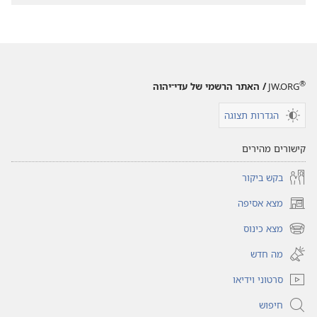
®
JW.ORG
/ האתר הרשמי של עדי־יהוה
הגדרות תצוגה
קישורים מהירים
בקש ביקור
מצא אסיפה
(פותח
חלון
מצא כינוס
(פותח
חדש)
חלון
מה חדש
חדש)
סרטוני וידיאו
חיפוש