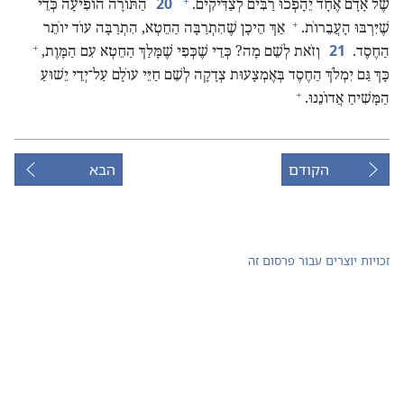
+
20
שֶׁל אָדָם אֶחָד יֵהָפְכוּ רַבִּים לְ­צַדִּיקִים.‏
הַתּוֹרָה הוֹפִיעָה כְּדֵי
+
שֶׁיִּרְבּוּ הָעֲבֵרוֹת.‏
אַךְ הֵיכָן שֶׁהִתְרַבָּה הַחֵטְא,‏ הִתְרַבָּה עוֹד יוֹתֵר
+
21
הַחֶסֶד.‏
וְזֹאת לְשֵׁם מָה?‏ כְּדֵי שֶׁכְּפִי שֶׁמָּלַךְ הַחֵטְא עִם הַמָּוֶת,‏
כָּךְ גַּם יִמְלֹךְ הַחֶסֶד בְּאֶמְצָעוּת צְדָקָה לְשֵׁם חַיֵּי עוֹלָם עַל־יְדֵי יֵשׁוּעַ
+
הַמָּשִׁיחַ אֲדוֹנֵנוּ.‏
הקודם
הבא
זכויות יוצרים עבור פרסום זה