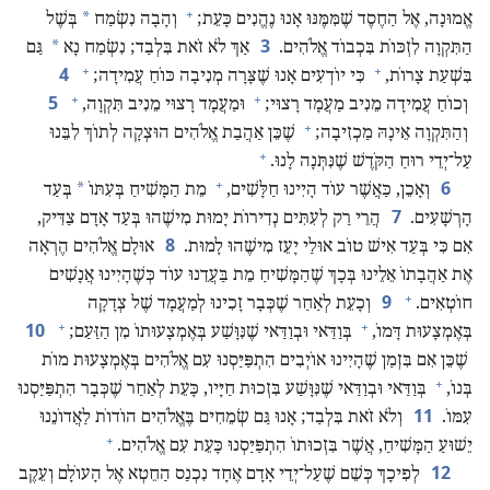
+
*
אֱמוּנָה,‏ אֶל הַחֶסֶד שֶׁמִּמֶּנּוּ אָנוּ נֶהֱנִים כָּעֵת;‏
וְהָבָה נִשְׂמַח
בְּשֶׁל
3
*
הַתִּקְוָה לִזְכּוֹת בִּכְבוֹד אֱלֹהִים.‏
אַךְ לֹא זֹאת בִּלְבַד;‏ נִשְׂמַח נָא
גַּם
+
+
4
בִּשְׁעַת צָרוֹת,‏
כִּי יוֹדְעִים אָנוּ שֶׁצָּרָה מְנִיבָה כּוֹחַ עֲמִידָה;‏
+
+
5
וְכוֹחַ עֲמִידָה מֵנִיב מַעֲמָד רָצוּי;‏
וּמַעֲמָד רָצוּי מֵנִיב תִּקְוָה,‏
+
וְהַתִּקְוָה אֵינָהּ מַכְזִיבָה;‏
שֶׁכֵּן אַהֲבַת אֱלֹהִים הוּצְקָה לְתוֹךְ לִבֵּנוּ
+
עַל־יְדֵי רוּחַ הַקֹּדֶשׁ שֶׁנִּתְּנָה לָנוּ.‏
+
6
*
וְאָכֵן,‏ כַּאֲשֶׁר עוֹד הָיִינוּ חַלָּשִׁים,‏
מֵת הַמָּשִׁיחַ בְּעִתּוֹ
בְּעַד
7
הָרְשָׁעִים.‏
הֲרֵי רַק לְעִתִּים נְדִירוֹת יָמוּת מִישֶׁהוּ בְּעַד אָדָם צַדִּיק,‏
8
אִם כִּי בְּעַד אִישׁ טוֹב אוּלַי יָעֵז מִישֶׁהוּ לָמוּת.‏
אוּלָם אֱלֹהִים הֶרְאָה
אֶת אַהֲבָתוֹ אֵלֵינוּ בְּכָךְ שֶׁהַמָּשִׁיחַ מֵת בַּעֲדֵנוּ עוֹד כְּשֶׁהָיִינוּ אֲנָשִׁים
+
9
חוֹטְאִים.‏
וְכָעֵת לְאַחַר שֶׁכְּבָר זָכִינוּ לְמַעֲמָד שֶׁל צְדָקָה
+
+
10
בְּאֶמְצָעוּת דָּמוֹ,‏
בְּוַדַּאי וּבְוַדַּאי שֶׁנִּוָּשַׁע בְּאֶמְצָעוּתוֹ מִן הַזַּעַם;‏
שֶׁכֵּן אִם בִּזְמַן שֶׁהָיִינוּ אוֹיְבִים הִתְפַּיַּסְנוּ עִם אֱלֹהִים בְּאֶמְצָעוּת מוֹת
+
בְּנוֹ,‏
בְּוַדַּאי וּבְוַדַּאי שֶׁנִּוָּשַׁע בִּזְכוּת חַיָּיו,‏ כָּעֵת לְאַחַר שֶׁכְּבָר הִתְפַּיַּסְנוּ
11
עִמּוֹ.‏
וְלֹא זֹאת בִּלְבַד;‏ אָנוּ גַּם שְׂמֵחִים בֶּאֱלֹהִים הוֹדוֹת לַאֲדוֹנֵנוּ
+
יֵשׁוּעַ הַמָּשִׁיחַ,‏ אֲשֶׁר בִּזְכוּתוֹ הִתְפַּיַּסְנוּ כָּעֵת עִם אֱלֹהִים.‏
12
לְפִיכָךְ כְּשֵׁם שֶׁעַל־יְדֵי אָדָם אֶחָד נִכְנַס הַחֵטְא אֶל הָעוֹלָם וְעֵקֶב