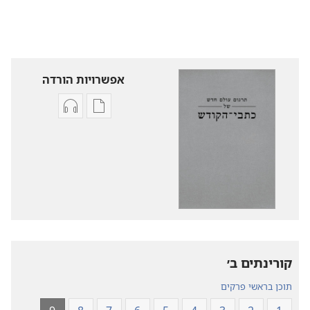
אפשרויות הורדה
אפשרויות
אפשרויות
להורדה
להורדה
של
של
פרסומים
קובצי
תרגום
שמע
עולם
תרגום
חדש
עולם
של
חדש
של
כתבי־הקודש
קורינתים ב׳‏
כתבי־הקודש
תוכן בראשי פרקים