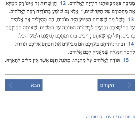
12
מְנִיבָה בְּאֶמְצָעוּתֵנוּ הוֹדָיָה לֶאֱלֹהִים.‏
הֵן שֵׁרוּת זֶה אֵינוֹ רַק מְמַלֵּא
+
אֶת מַחְסוֹרָם שֶׁל הַקְּדוֹשִׁים,‏
אֶלָּא גַּם שׁוֹפֵעַ בְּהוֹדָיָה רַבָּה לֶאֱלֹהִים.‏
13
בְּשֶׁל מָה שֶׁשֵּׁרוּת הַסִּיּוּעַ הַזֶּה מוֹכִיחַ,‏ הֵם מְהַלְּלִים אֶת אֱלֹהִים
עַל כָּךְ שֶׁאַתֶּם נִכְנָעִים לַבְּשׂוֹרָה הַטּוֹבָה עַל הַמָּשִׁיחַ,‏ שֶׁאוֹתָהּ הִכְרַזְתֶּם
+
בָּרַבִּים,‏ וְעַל כָּךְ שֶׁאַתֶּם נְדִיבִים בִּתְרוּמַתְכֶם לְמַעֲנָם וּלְמַעַן הַכֹּל.‏
14
וּבִתְחִנּוֹתֵיהֶם בַּעַדְכֶם הֵם מַבִּיעִים אֶת חִבָּתָם אֲלֵיכֶם תּוֹדוֹת
לַחֶסֶד הַנַּעֲלֶה שֶׁמַּעֲנִיק לָכֶם אֱלֹהִים.‏
15
תּוֹדָה לֶאֱלֹהִים עַל מַתְּנָתוֹ,‏ מַתְּנַת חִנָּם אֲשֶׁר אֵין מִלִּים לְתָאֲרָהּ.‏
הקודם
הבא
זכויות יוצרים עבור פרסום זה