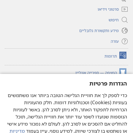
חדש)
סרטוני וידיאו
חיפוש
מידע ותקשורת גלובליים
עזרה
תרומות
(פותח
חלון
חדש)
המצפה — ספרייה אונליין
(פותח
חלון
הגדרות פרטיות
®
JW Hub
חדש)
(פותח
חלון
כדי לספק לך את חוויית הגלישה הטובה ביותר אנו משתמשים
®JW Library
חדש)
בעוגיות (Cookies) וטכנולוגיות דומות. חלק מהעוגיות
הכרחיות לתפקוד האתר, ולא ניתן לסרב להן. באשר לעוגיות
ספריית המצפה
הנוספות שנועדו לשפר עוד יותר את חוויית הגלישה, תוכל
להחליט אם להסכים או לסרב להן. לעולם לא נמכור מידע אישי
או נשתמש בו לצורכי שיווק. למידע נוסף, עיין בעמוד
מדיניות