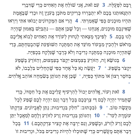
3
רֻבָּם לִפְעֻלָּה.‏
עִם זֹאת,‏ אֲנִי שׁוֹלֵחַ אֶת הָאַחִים כְּדֵי שֶׁדִּבְרֵי
הִתְגָּאוּתֵנוּ בָּכֶם לֹא יִתְבָּרְרוּ כְּרֵיקִים מִתֹּכֶן בְּעִנְיָן זֶה וּכְדֵי שֶׁבֶּאֱמֶת
4
תִּהְיוּ מוּכָנִים כְּפִי שֶׁאָמַרְתִּי.‏
הֲרֵי אִם הַמָּקֵדוֹנִים יָבוֹאוּ אִתִּי וְיִרְאוּ
שֶׁאֵינְכֶם מוּכָנִים,‏ אֲנַחְנוּ — וְכָל שֶׁכֵּן אַתֶּם — נִתְבַּיֵּשׁ בָּאֵמוּן שֶׁהָיָה
5
לָנוּ בָּכֶם.‏
לְפִיכָךְ מָצָאתִי לְנָחוּץ לְעוֹדֵד אֶת הָאַחִים לָבוֹא אֲלֵיכֶם
מֵרֹאשׁ וּלְהָכִין מִבְּעוֹד מוֹעֵד אֶת הַמַּתָּנָה הַשּׁוֹפַעַת שֶׁהִבְטַחְתֶּם,‏ כְּדֵי
שֶׁתִּהְיֶה מוּכָנָה כְּמַתָּנָה נְדִיבָה וְלֹא כְּדָבָר שֶׁנִּלְקַח בִּכְפִיָּה.‏
6
בְּנוֹשֵׂא זֶה,‏ הַזּוֹרֵעַ בְּצִמְצוּם יִקְצֹר בְּצִמְצוּם,‏ וְהַזּוֹרֵעַ בְּשֶׁפַע
+
7
יִקְצֹר בְּשֶׁפַע.‏
יַעֲשֶׂה נָא כָּל אֶחָד כְּפִי שֶׁהֶחְלִיט בִּלְבָבוֹ,‏ לֹא
+
בְּחֹסֶר רָצוֹן אוֹ מִתּוֹךְ כְּפִיָּה,‏
שֶׁכֵּן אֶת הַנּוֹתֵן בְּשִׂמְחָה אוֹהֵב אֱלֹהִים.‏
+
8
זֹאת וְעוֹד,‏ אֱלֹהִים יָכוֹל לְהַרְעִיף עֲלֵיכֶם אֶת כָּל חַסְדּוֹ,‏ כְּדֵי
שֶׁתָּמִיד יִהְיֶה לָכֶם דֵּי צָרְכְּכֶם בְּכָל דָּבָר וְגַם יִהְיֶה לָכֶם שֶׁפַע לְכָל
+
9
מַעֲשֶׂה טוֹב.‏
‏(‏כַּכָּתוּב:‏ ”‏חִלֵּק בִּנְדִיבוּת;‏ נָתַן לָאֶבְיוֹנִים.‏ צִדְקָתוֹ
+
10
עוֹמֶדֶת לָעַד”‏.‏
וְהַנּוֹתֵן בִּנְדִיבוּת זֶרַע לַזּוֹרֵעַ וְלֶחֶם לְמַאֲכָל יִתֵּן
11
לָכֶם זֶרַע לִזְרֹעַ,‏ וּבְשֶׁפַע,‏ וְגַם יַרְבֶּה אֶת קְצִיר צִדְקַתְכֶם.‏)‏
בְּכָל
דָּבָר אַתֶּם מֻעֲשָׁרִים כְּדֵי שֶׁתּוּכְלוּ לִהְיוֹת נְדִיבִים בַּכֹּל,‏ וּנְדִיבוּת זוֹ