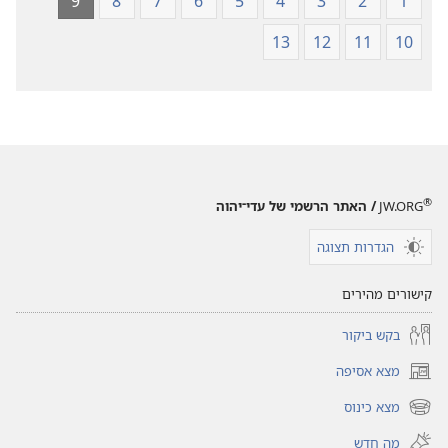
9
8
7
6
5
4
3
2
1
13
12
11
10
®
JW.ORG
/ האתר הרשמי של עדי־יהוה
הגדרות תצוגה
קישורים מהירים
בקש ביקור
מצא אסיפה
(פותח
חלון
מצא כינוס
(פותח
חדש)
חלון
מה חדש