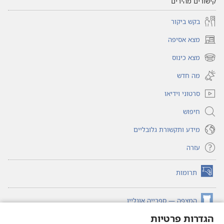
קישורים מהירים
בקש ביקור
מצא אסיפה
(פותח
חלון
מצא כינוס
(פותח
חדש)
חלון
מה חדש
חדש)
סרטוני וידיאו
חיפוש
מידע ותקשורת גלובליים
עזרה
תרומות
(פותח
חלון
חדש)
המצפה — ספרייה אונליין
(פותח
חלון
הגדרות פרטיות
®
JW Hub
חדש)