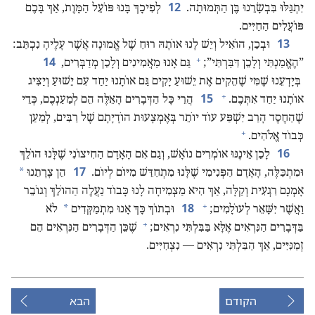
12
יִתְגַּלּוּ בִּבְשָׂרֵנוּ בֶּן הַתְּמוּתָה.‏
לְפִיכָךְ בָּנוּ פּוֹעֵל הַמָּוֶת,‏ אַךְ בָּכֶם
פּוֹעֲלִים הַחַיִּים.‏
13
וּבְכֵן,‏ הוֹאִיל וְיֵשׁ לָנוּ אוֹתָהּ רוּחַ שֶׁל אֱמוּנָה אֲשֶׁר עָלֶיהָ נִכְתַּב:‏
+
14
”‏הֶאֱמַנְתִּי וְלָכֵן דִּבַּרְתִּי”‏;‏
גַּם אָנוּ מַאֲמִינִים וְלָכֵן מְדַבְּרִים,‏
בְּיָדְעֵנוּ שֶׁמִּי שֶׁהֵקִים אֶת יֵשׁוּעַ יָקִים גַּם אוֹתָנוּ יַחַד עִם יֵשׁוּעַ וְיַצִּיג
+
15
אוֹתָנוּ יַחַד אִתְּכֶם.‏
הֲרֵי כָּל הַדְּבָרִים הָאֵלֶּה הֵם לְמַעַנְכֶם,‏ כְּדֵי
שֶׁהַחֶסֶד הָרַב יִשְׁפַּע עוֹד יוֹתֵר בְּאֶמְצָעוּת הוֹדָיָתָם שֶׁל רַבִּים,‏ לְמַעַן
+
כְּבוֹד אֱלֹהִים.‏
16
לָכֵן אֵינֶנּוּ אוֹמְרִים נוֹאָשׁ,‏ וְגַם אִם הָאָדָם הַחִיצוֹנִי שֶׁלָּנוּ הוֹלֵךְ
17
*
וּמִתְכַּלֶּה,‏ הָאָדָם הַפְּנִימִי שֶׁלָּנוּ מִתְחַדֵּשׁ מִיּוֹם לְיוֹם.‏
הֵן צָרָתֵנוּ
אָמְנָם רִגְעִית וְקַלָּה,‏ אַךְ הִיא מַצְמִיחָה לָנוּ כָּבוֹד נַעֲלֶה הַהוֹלֵךְ וְגוֹבֵר
+
18
*
וַאֲשֶׁר יִשָּׁאֵר לְעוֹלָמִים;‏
וּבְתוֹךְ כָּךְ אָנוּ מִתְמַקְּדִים
לֹא
+
בַּדְּבָרִים הַנִּרְאִים אֶלָּא בַּבִּלְתִּי נִרְאִים;‏
שֶׁכֵּן הַדְּבָרִים הַנִּרְאִים הֵם
זְמַנִּיִּים,‏ אַךְ הַבִּלְתִּי נִרְאִים — נִצְחִיִּים.‏
הקודם
הבא