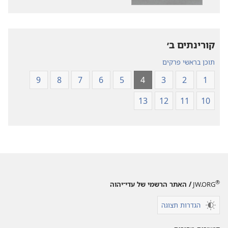
חדש
עולם
של
חדש
של
כתבי־הקודש
קורינתים ב׳‏
כתבי־הקודש
תוכן בראשי פרקים
9
8
7
6
5
4
3
2
1
13
12
11
10
®
JW.ORG
/ האתר הרשמי של עדי־יהוה
הגדרות תצוגה