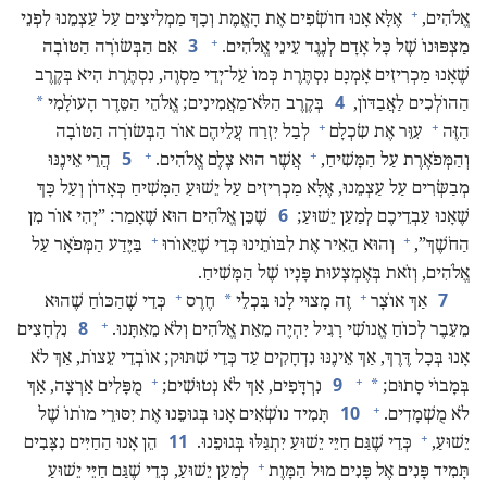
+
אֱלֹהִים,‏
אֶלָּא אָנוּ חוֹשְׂפִים אֶת הָאֱמֶת וְכָךְ מַמְלִיצִים עַל עַצְמֵנוּ לִפְנֵי
+
3
מַצְפּוּנוֹ שֶׁל כָּל אָדָם לְנֶגֶד עֵינֵי אֱלֹהִים.‏
אִם הַבְּשׂוֹרָה הַטּוֹבָה
שֶׁאָנוּ מַכְרִיזִים אָמְנָם נִסְתֶּרֶת כְּמוֹ עַל־יְדֵי מַסְוֶה,‏ נִסְתֶּרֶת הִיא בְּקֶרֶב
4
*
הַהוֹלְכִים לַאֲבַדּוֹן,‏
בְּקֶרֶב הַלֹּא־מַאֲמִינִים;‏ אֱלֹהֵי הַסֵּדֶר הָעוֹלָמִי
+
+
הַזֶּה
עִוֵּר אֶת שִׂכְלָם
לְבַל יִזְרַח עֲלֵיהֶם אוֹר הַבְּשׂוֹרָה הַטּוֹבָה
+
+
5
וְהַמְּפֹאֶרֶת עַל הַמָּשִׁיחַ,‏
אֲשֶׁר הוּא צֶלֶם אֱלֹהִים.‏
הֲרֵי אֵינֶנּוּ
מְבַשְּׂרִים עַל עַצְמֵנוּ,‏ אֶלָּא מַכְרִיזִים עַל יֵשׁוּעַ הַמָּשִׁיחַ כְּאָדוֹן וְעַל כָּךְ
6
שֶׁאָנוּ עַבְדֵיכֶם לְמַעַן יֵשׁוּעַ;‏
שֶׁכֵּן אֱלֹהִים הוּא שֶׁאָמַר:‏ ”‏יְהִי אוֹר מִן
+
+
הַחֹשֶׁךְ”‏,‏
וְהוּא הֵאִיר אֶת לִבּוֹתֵינוּ כְּדֵי שֶׁיֵּאוֹרוּ
בַּיֶּדַע הַמְּפֹאָר עַל
אֱלֹהִים,‏ וְזֹאת בְּאֶמְצָעוּת פָּנָיו שֶׁל הַמָּשִׁיחַ.‏
+
+
7
*
אַךְ אוֹצָר
זֶה מָצוּי לָנוּ בִּכְלֵי
חֶרֶס
כְּדֵי שֶׁהַכּוֹחַ שֶׁהוּא
+
8
מֵעֵבֶר לְכוֹחַ אֱנוֹשִׁי רָגִיל יִהְיֶה מֵאֵת אֱלֹהִים וְלֹא מֵאִתָּנוּ.‏
נִלְחָצִים
אָנוּ בְּכָל דֶּרֶךְ,‏ אַךְ אֵינֶנּוּ נִדְחָקִים עַד כְּדֵי שִׁתּוּק;‏ אוֹבְדֵי עֵצוֹת,‏ אַךְ לֹא
+
+
9
*
בְּמָבוֹי סָתוּם;‏
נִרְדָּפִים,‏ אַךְ לֹא נְטוּשִׁים;‏
מֻפָּלִים אַרְצָה,‏ אַךְ
+
10
לֹא מֻשְׁמָדִים.‏
תָּמִיד נוֹשְׂאִים אָנוּ בְּגוּפֵנוּ אֶת יִסּוּרֵי מוֹתוֹ שֶׁל
+
11
יֵשׁוּעַ,‏
כְּדֵי שֶׁגַּם חַיֵּי יֵשׁוּעַ יִתְגַּלּוּ בְּגוּפֵנוּ.‏
הֵן אָנוּ הַחַיִּים נִצָּבִים
+
תָּמִיד פָּנִים אֶל פָּנִים מוּל הַמָּוֶת
לְמַעַן יֵשׁוּעַ,‏ כְּדֵי שֶׁגַּם חַיֵּי יֵשׁוּעַ