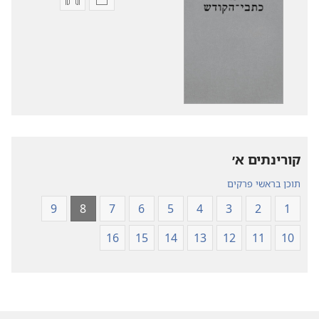
אפשרויות
אפשרויות
להורדה
להורדה
של
של
פרסומים
קובצי
תרגום
שמע
עולם
תרגום
חדש
עולם
של
חדש
של
כתבי־הקודש
קורינתים א׳‏
כתבי־הקודש
תוכן בראשי פרקים
9
8
7
6
5
4
3
2
1
16
15
14
13
12
11
10