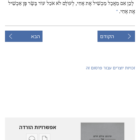
לָכֵן אִם מַאֲכָל מַכְשִׁיל אֶת אָחִי,‏ לְעוֹלָם לֹא אֹכַל עוֹד בָּשָׂר פֶּן אַכְשִׁיל
+
אֶת אָחִי.‏
הקודם
הבא
זכויות יוצרים עבור פרסום זה
אפשרויות הורדה