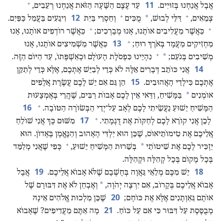
+
11
אֲבָל אֲנַחְנוּ בְּזוּיִים.‏
עַד עֶצֶם הַשָּׁעָה הַזֹּאת אֲנַחְנוּ רְעֵבִים,‏
+
+
12
*
צְמֵאִים,‏
דַּלֵּי לְבוּשׁ,‏
מֻכִּים
וְחַסְרֵי בַּיִת
וִיגֵעִים בַּעֲמַל כַּפַּיִם.‏
+
+
כַּאֲשֶׁר מַעֲלִיבִים אוֹתָנוּ,‏ אָנוּ מְבָרְכִים;‏
כַּאֲשֶׁר רוֹדְפִים אוֹתָנוּ,‏ אָנוּ
+
13
מַחְזִיקִים מַעֲמָד בְּאֹרֶךְ רוּחַ;‏
כַּאֲשֶׁר מַשְׁמִיצִים אוֹתָנוּ,‏ אָנוּ
+
*
מְשִׁיבִים בְּנֹעַם;‏
נִהְיֵינוּ כִּפְסֹלֶת הָעוֹלָם וּכְאַשְׁפָּתוֹ,‏ עַד הַיּוֹם הַזֶּה.‏
14
אֲנִי כּוֹתֵב דְּבָרִים אֵלֶּה לֹא כְּדֵי לְבַיֵּשׁ אֶתְכֶם,‏ אֶלָּא כְּדֵי לְתַקֵּן
15
אֶתְכֶם כִּילָדַי הָאֲהוּבִים.‏
הֵן גַּם אִם יֵשׁ לָכֶם עֲשֶׂרֶת אֲלָפִים
*
אוֹמְנִים
בַּמָּשִׁיחַ,‏ וַדַּאי אֵין לָכֶם אָבוֹת רַבִּים,‏ שֶׁהֲרֵי בְּאֶמְצָעוּת
+
16
הַמָּשִׁיחַ יֵשׁוּעַ נַעֲשֵׂיתִי לָכֶם לְאָב עַל־יְדֵי הַבְּשׂוֹרָה הַטּוֹבָה.‏
+
17
לָכֵן אֲנִי קוֹרֵא לָכֶם לְחַקּוֹת אֶת דֻּגְמָתִי.‏
מִשּׁוּם כָּךְ אֲנִי שׁוֹלֵחַ
אֲלֵיכֶם אֶת טִימוֹתֵיאוֹס,‏ שֶׁכֵּן הוּא יַלְדִּי הָאָהוּב וְהַנֶּאֱמָן בָּאָדוֹן.‏ הוּא
+
*
יַזְכִּיר לָכֶם אֶת שִׁיטוֹתַי
בְּשֵׁרוּת הַמָּשִׁיחַ יֵשׁוּעַ,‏
כְּפִי שֶׁאֲנִי מְלַמֵּד
בְּכָל מָקוֹם בְּכָל קְהִלָּה וּקְהִלָּה.‏
19
18
יֵשׁ מִכֶּם מְלֵאֵי גַּאֲוָה בְּחָשְׁבָם שֶׁלֹּא אָבוֹא אֲלֵיכֶם.‏
אֲבָל
*
אָבוֹא אֲלֵיכֶם בְּקָרוֹב,‏ אִם יִרְצֶה יְהֹוָה,‏
וְאֶבְחַן לֹא אֶת דִּבּוּרָם שֶׁל
20
אוֹתָם גַּאַוְתָנִים אֶלָּא אֶת כּוֹחָם;‏
שֶׁכֵּן מַלְכוּת אֱלֹהִים אֵינָהּ
21
מְבֻסֶּסֶת עַל דִּבּוּר כִּי אִם עַל כּוֹחַ.‏
מָה אַתֶּם מַעֲדִיפִים?‏ שֶׁאָבוֹא