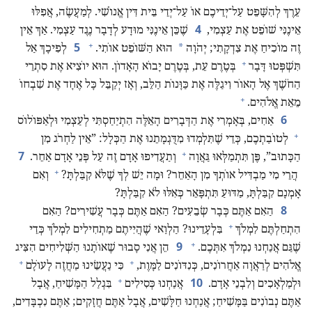
עֵרֶךְ לְהִשָּׁפֵט עַל־יְדֵיכֶם אוֹ עַל־יְדֵי בֵּית דִּין אֱנוֹשִׁי.‏ לְמַעֲשֶׂה,‏ אֲפִלּוּ
4
אֵינֶנִּי שׁוֹפֵט אֶת עַצְמִי,‏
שֶׁכֵּן אֵינֶנִּי מוּדָע לְדָבָר נֶגֶד עַצְמִי.‏ אַךְ אֵין
+
5
*
זֶה מוֹכִיחַ אֶת צִדְקָתִי;‏ יְהֹוָה
הוּא הַשּׁוֹפֵט אוֹתִי.‏
לְפִיכָךְ אַל
+
תִּשְׁפְּטוּ דָּבָר
בְּטֶרֶם עֵת,‏ בְּטֶרֶם יָבוֹא הָאָדוֹן.‏ הוּא יוֹצִיא אֶת סִתְרֵי
הַחֹשֶׁךְ אֶל הָאוֹר וִיגַלֶּה אֶת כַּוָּנוֹת הַלֵּב,‏ וְאָז יְקַבֵּל כָּל אֶחָד אֶת שִׁבְחוֹ
+
מֵאֵת אֱלֹהִים.‏
6
אַחִים,‏ בְּאָמְרִי אֶת הַדְּבָרִים הָאֵלֶּה הִתְיַחַסְתִּי לְעַצְמִי וּלְאַפּוֹלוֹס
+
לְטוֹבַתְכֶם,‏ כְּדֵי שֶׁתִּלְמְדוּ מִדֻּגְמָתֵנוּ אֶת הַכְּלָל:‏ ”‏אֵין לַחְרֹג מִן
+
7
הַכָּתוּב”‏,‏ פֶּן תִּתְמַלְּאוּ גַּאֲוָה
וְתַעֲדִיפוּ אָדָם זֶה עַל פְּנֵי אָדָם אַחֵר.‏
+
הֲרֵי מִי מַבְדִּיל אוֹתְךָ מִן הָאַחֵר?‏ וּמָה יֵשׁ לְךָ שֶׁלֹּא קִבַּלְתָּ?‏
וְאִם
אָמְנָם קִבַּלְתָּ,‏ מַדּוּעַ תִּתְפָּאֵר כְּאִלּוּ לֹא קִבַּלְתָּ?‏
8
הַאִם אַתֶּם כְּבָר שְׂבֵעִים?‏ הַאִם אַתֶּם כְּבָר עֲשִׁירִים?‏ הַאִם
+
הִתְחַלְתֶּם לִמְלֹךְ
בִּלְעָדֵינוּ?‏ הַלְוַאי שֶׁהֲיִיתֶם מַתְחִילִים לִמְלֹךְ כְּדֵי
+
9
שֶׁגַּם אֲנַחְנוּ נִמְלֹךְ אִתְּכֶם.‏
הֵן אֲנִי סָבוּר שֶׁאוֹתָנוּ הַשְּׁלִיחִים הִצִּיג
+
+
אֱלֹהִים לְרַאֲוָה אַחֲרוֹנִים,‏ כְּנִדּוֹנִים לַמָּוֶת,‏
כִּי נַעֲשֵׂינוּ מַחֲזֶה לָעוֹלָם
+
10
וּלְמַלְאָכִים וְלִבְנֵי אָדָם.‏
אֲנַחְנוּ כְּסִילִים
בִּגְלַל הַמָּשִׁיחַ,‏ אֲבָל
אַתֶּם נְבוֹנִים בַּמָּשִׁיחַ;‏ אֲנַחְנוּ חַלָּשִׁים,‏ אֲבָל אַתֶּם חֲזָקִים;‏ אַתֶּם נִכְבָּדִים,‏