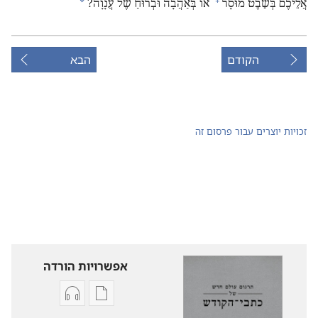
+
*
אֲלֵיכֶם בְּשֵׁבֶט מוּסָר
אוֹ בְּאַהֲבָה וּבְרוּחַ שֶׁל עֲנָוָה?‏
הקודם
הבא
זכויות יוצרים עבור פרסום זה
אפשרויות הורדה
אפשרויות
אפשרויות