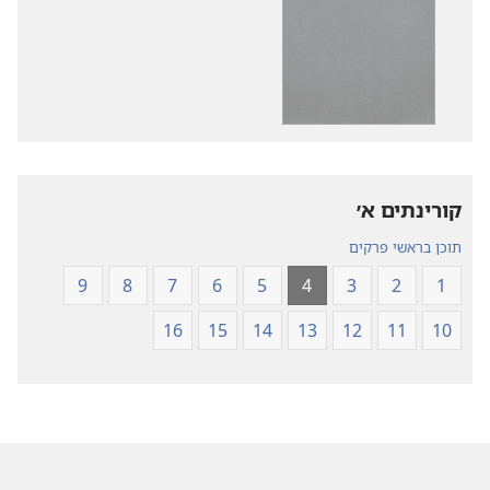
להורדה
להורדה
של
של
פרסומים
קובצי
תרגום
שמע
עולם
תרגום
חדש
עולם
של
חדש
של
כתבי־הקודש
קורינתים א׳‏
כתבי־הקודש
תוכן בראשי פרקים
9
8
7
6
5
4
3
2
1
16
15
14
13
12
11
10