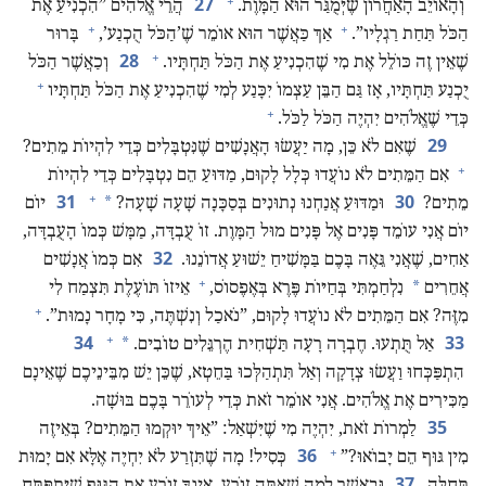
+
27
וְהָאוֹיֵב הָאַחֲרוֹן שֶׁיְּמֻגַּר הוּא הַמָּוֶת.‏
הֲרֵי אֱלֹהִים ”‏הִכְנִיעַ אֶת
+
+
הַכֹּל תַּחַת רַגְלָיו”‏.‏
אַךְ כַּאֲשֶׁר הוּא אוֹמֵר שֶׁ’‏הַכֹּל הֻכְנַע’‏,‏
בָּרוּר
+
28
שֶׁאֵין זֶה כּוֹלֵל אֶת מִי שֶׁהִכְנִיעַ אֶת הַכֹּל תַּחְתָּיו.‏
וְכַאֲשֶׁר הַכֹּל
+
יֻכְנַע תַּחְתָּיו,‏ אָז גַּם הַבֵּן עַצְמוֹ יִכָּנַע לְמִי שֶׁהִכְנִיעַ אֶת הַכֹּל תַּחְתָּיו
+
כְּדֵי שֶׁאֱלֹהִים יִהְיֶה הַכֹּל לַכֹּל.‏
29
שֶׁאִם לֹא כֵּן,‏ מָה יַעֲשׂוּ הָאֲנָשִׁים שֶׁנִּטְבָּלִים כְּדֵי לִהְיוֹת מֵתִים?‏
+
אִם הַמֵּתִים לֹא נוֹעֲדוּ כְּלָל לָקוּם,‏ מַדּוּעַ הֵם נִטְבָּלִים כְּדֵי לִהְיוֹת
+
31
30
*
מֵתִים?‏
וּמַדּוּעַ אֲנַחְנוּ נְתוּנִים בְּסַכָּנָה שָׁעָה שָׁעָה?‏
יוֹם
יוֹם אֲנִי עוֹמֵד פָּנִים אֶל פָּנִים מוּל הַמָּוֶת.‏ זוֹ עֻבְדָּה,‏ מַמָּשׁ כְּמוֹ הָעֻבְדָּה,‏
32
אַחִים,‏ שֶׁאֲנִי גֵּאֶה בָּכֶם בַּמָּשִׁיחַ יֵשׁוּעַ אֲדוֹנֵנוּ.‏
אִם כְּמוֹ אֲנָשִׁים
+
*
אֲחֵרִים
נִלְחַמְתִּי בְּחַיּוֹת פֶּרֶא בְּאֶפֶסוֹס,‏
אֵיזוֹ תּוֹעֶלֶת תִּצְמַח לִי
+
מִזֶּה?‏ אִם הַמֵּתִים לֹא נוֹעֲדוּ לָקוּם,‏ ”‏נֹאכַל וְנִשְׁתֶּה,‏ כִּי מָחָר נָמוּת”‏.‏
+
34
33
*
אַל תֻּתְעוּ.‏ חֶבְרָה רָעָה תַּשְׁחִית הֶרְגֵּלִים טוֹבִים.‏
הִתְפַּכְּחוּ וַעֲשׂוּ צְדָקָה וְאַל תִּתְהַלְּכוּ בַּחֵטְא,‏ שֶׁכֵּן יֵשׁ מִבֵּינֵיכֶם שֶׁאֵינָם
מַכִּירִים אֶת אֱלֹהִים.‏ אֲנִי אוֹמֵר זֹאת כְּדֵי לְעוֹרֵר בָּכֶם בּוּשָׁה.‏
35
לַמְרוֹת זֹאת,‏ יִהְיֶה מִי שֶׁיִּשְׁאַל:‏ ”‏אֵיךְ יוּקְמוּ הַמֵּתִים?‏ בְּאֵיזֶה
+
36
מִין גּוּף הֵם יָבוֹאוּ?‏”‏
כְּסִיל!‏ מָה שֶׁתִּזְרַע לֹא יִחְיֶה אֶלָּא אִם יָמוּת
37
תְּחִלָּה.‏
וּבַאֲשֶׁר לְמָה שֶׁאַתָּה זוֹרֵעַ,‏ אֵינְךָ זוֹרֵעַ אֶת הַגּוּף שֶׁיִּתְפַּתֵּחַ