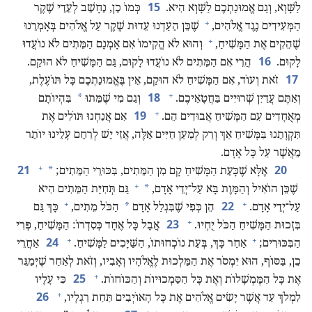
15
לַשָּׁוְא,‏ וְגַם אֱמוּנַתְכֶם לַשָּׁוְא הִיא.‏
כְּמוֹ כֵן,‏ נֵחָשֵׁב לְעֵדֵי שֶׁקֶר
+
הַמְּעִידִים נֶגֶד אֱלֹהִים,‏
שֶׁכֵּן הֵעַדְנוּ עֵדוּת שֶׁקֶר עַל אֱלֹהִים בְּאָמְרֵנוּ
+
שֶׁהֵקִים אֶת הַמָּשִׁיחַ,‏
וְהוּא לֹא הֱקִימוֹ אִם אָמְנָם הַמֵּתִים לֹא נוֹעֲדוּ
16
לָקוּם.‏
הֲרֵי אִם הַמֵּתִים לֹא נוֹעֲדוּ לָקוּם,‏ גַּם הַמָּשִׁיחַ לֹא הוּקַם.‏
17
זֹאת וְעוֹד,‏ אִם הַמָּשִׁיחַ לֹא הוּקַם,‏ אֵין בֶּאֱמוּנַתְכֶם כָּל תּוֹעֶלֶת,‏
+
18
*
וְאַתֶּם עֲדַיִן שְׁרוּיִים בַּחֲטָאֵיכֶם.‏
וְגַם מִי שֶׁמֵּתוּ
בִּהְיוֹתָם
+
19
מְאֻחָדִים עִם הַמָּשִׁיחַ אֲבוּדִים הֵם.‏
אִם אֲנַחְנוּ תּוֹלִים אֶת
תִּקְוָתֵנוּ בַּמָּשִׁיחַ אַךְ וְרַק לְמַעַן חַיִּים אֵלֶּה,‏ אֲזַי יֵשׁ לְרַחֵם עָלֵינוּ יוֹתֵר
מֵאֲשֶׁר עַל כָּל אָדָם.‏
+
21
20
*
אֶלָּא שֶׁכָּעֵת הַמָּשִׁיחַ קָם מִן הַמֵּתִים,‏ בִּכּוּרֵי הַמֵּתִים;‏
+
*
שֶׁכֵּן הוֹאִיל וְהַמָּוֶת בָּא עַל־יְדֵי אָדָם,‏
גַּם תְּחִיַּת הַמֵּתִים הִיא
+
+
22
*
עַל־יְדֵי אָדָם.‏
הֵן כְּפִי שֶׁבִּגְלַל אָדָם
הַכֹּל מֵתִים,‏
כָּךְ גַּם
+
23
בִּזְכוּת הַמָּשִׁיחַ הַכֹּל יֻחְיוּ.‏
אֲבָל כָּל אֶחָד כְּסִדְרוֹ:‏ הַמָּשִׁיחַ,‏ פְּרִי
+
+
24
הַבִּכּוּרִים;‏
אַחַר כָּךְ,‏ בְּעֵת נוֹכְחוּתוֹ,‏ הַשַּׁיָּכִים לַמָּשִׁיחַ.‏
אַחֲרֵי
כֵן,‏ בַּסּוֹף,‏ הוּא יִמְסֹר אֶת הַמַּלְכוּת לֶאֱלֹהָיו וְאָבִיו,‏ וְזֹאת לְאַחַר שֶׁיְּמַגֵּר
+
25
אֶת כָּל הַמֶּמְשָׁלוֹת וְאֶת כָּל הַסַּמְכוּיוֹת וְהַכּוֹחוֹת.‏
כִּי עָלָיו
+
26
לִמְלֹךְ עַד אֲשֶׁר יָשִׂים אֱלֹהִים אֶת כָּל הָאוֹיְבִים תַּחַת רַגְלָיו,‏