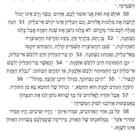
+
הַשְּׁמֵימִי.‏
50
אוּלָם אֶת זֹאת אֲנִי אוֹמֵר לָכֶם,‏ אַחִים:‏ בָּשָׂר וָדָם אֵינוֹ יָכוֹל
51
לָרֶשֶׁת אֶת מַלְכוּת אֱלֹהִים,‏ וְגַם הַכִּלָּיוֹן אֵינוֹ יוֹרֵשׁ אִי־כִּלָּיוֹן.‏
הִנֵּה
אֲגַלֶּה לָכֶם סוֹד מְקֻדָּשׁ:‏ לֹא כֻּלָּנוּ נִישַׁן אֶת שְׁנַת הַמָּוֶת אֲבָל כֻּלָּנוּ
+
52
נִשְׁתַּנֶּה,‏
בִּן רֶגַע,‏ כְּהֶרֶף עַיִן,‏ בְּעֵת תְּקִיעַת הַחֲצוֹצְרָה
+
הָאַחֲרוֹנָה;‏
שֶׁכֵּן הַחֲצוֹצְרָה תַּשְׁמִיעַ קוֹלָהּ,‏ וְהַמֵּתִים יוּקְמוּ
53
בְּאַל־כִּלָּיוֹן,‏ וַאֲנַחְנוּ נִשְׁתַּנֶּה.‏
הֵן בַּר־הַכִּלָּיוֹן חַיָּב לִלְבֹּשׁ אִי־כִּלָּיוֹן,‏
+
+
54
וּבֶן הַתְּמוּתָה חַיָּב לִלְבֹּשׁ אַלְמָוֶת.‏
וְכַאֲשֶׁר בַּר־הַכִּלָּיוֹן יִלְבַּשׁ
אִי־כִּלָּיוֹן וּבֶן הַתְּמוּתָה יִלְבַּשׁ אַלְמָוֶת,‏ אָז יִתְקַיֵּם הַכָּתוּב:‏ ”‏נִבְלַע הַמָּוֶת
+
+
56
55
לָנֶצַח”‏.‏
‏”‏הֵיכָן נִצְחוֹנְךָ,‏ מָוֶת?‏ הֵיכָן עֻקְצְךָ,‏ מָוֶת?‏”‏
+
הָעֹקֶץ הַגּוֹרֵם לְמָוֶת הוּא הַחֵטְא,‏
וְכוֹחוֹ שֶׁל הַחֵטְא בָּא מִן הַתּוֹרָה.‏
+
57
אֲבָל תּוֹדָה לֶאֱלֹהִים עַל כָּךְ שֶׁהוּא נוֹתֵן לָנוּ אֶת הַנִּצָּחוֹן
+
בְּאֶמְצָעוּת אֲדוֹנֵנוּ יֵשׁוּעַ הַמָּשִׁיחַ!‏
+
58
עַל כֵּן,‏ אַחַי הָאֲהוּבִים,‏ עִמְדוּ אֵיתָן
וֶהֱיוּ יַצִּיבִים;‏ הֱיוּ תָּמִיד
+
עַתִּירֵי פֹּעַל
בִּמְלַאכְתּוֹ שֶׁל הָאָדוֹן,‏ בִּידִיעָה שֶׁעֲמַלְכֶם בְּשֵׁרוּת הָאָדוֹן
+
אֵינוֹ לַשָּׁוְא.‏