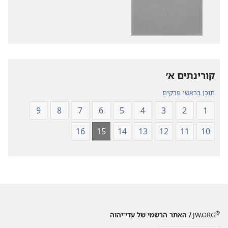
פרסומים
קובצי
תרגום
שמע
עולם
תרגום
חדש
עולם
של
חדש
של
כתבי־הקודש
קורינתים א׳‏
כתבי־הקודש
תוכן בראשי פרקים
9
8
7
6
5
4
3
2
1
16
15
14
13
12
11
10
®
JW.ORG
/ האתר הרשמי של עדי־יהוה