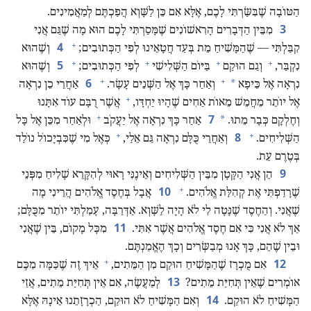
הַטּוֹבָה שֶׁבִּשַּׂרְתִּי לָכֶם,‏ אֶלָּא אִם כֵּן לַשָּׁוְא הֲפַכְתֶּם לְמַאֲמִינִים.‏
3
מִבֵּין הַדְּבָרִים הָרִאשׁוֹנִים שֶׁמָּסַרְתִּי לָכֶם הוּא מָה שֶׁגַּם אֲנִי
+
4
קִבַּלְתִּי — שֶׁהַמָּשִׁיחַ מֵת בְּעַד חֲטָאֵינוּ לְפִי הַכְּתוּבִים;‏
וְשֶׁהוּא
+
+
+
+
5
נִקְבַּר,‏
וְגַם הוּקַם
בַּיּוֹם הַשְּׁלִישִׁי
לְפִי הַכְּתוּבִים;‏
וְשֶׁהוּא
+
+
6
*
נִרְאָה אֶל כֵּיפָא
וְאַחַר כָּךְ אֶל הַשְּׁנֵים עָשָׂר.‏
אַחֲרֵי כֵן נִרְאָה
+
אֶל יוֹתֵר מֵחֲמֵשׁ מֵאוֹת אַחִים שֶׁהָיוּ יַחְדָּו,‏
אֲשֶׁר רֻבָּם עוֹד אִתָּנוּ
+
7
*
וְחֶלְקָם כְּבָר מֵתוּ.‏
אַחַר כָּךְ נִרְאָה אֶל יַעֲקֹב
וּלְאַחַר מִכֵּן אֶל כָּל
+
+
8
הַשְּׁלִיחִים.‏
וְאַחֲרֵי כֻּלָּם נִרְאָה גַּם אֵלַי,‏
כְּאֶל מִי שֶׁכִּבְיָכוֹל נוֹלַד
בְּטֶרֶם עֵת.‏
9
הֵן אֲנִי הַקָּטָן מִבֵּין הַשְּׁלִיחִים וְאֵינֶנִּי רָאוּי לְהִקָּרֵא שָׁלִיחַ מִפְּנֵי
+
10
שֶׁרָדַפְתִּי אֶת קְהִלַּת אֱלֹהִים.‏
אֲבָל בְּחֶסֶד אֱלֹהִים הֲרֵינִי מָה
שֶׁאֲנִי.‏ וְהַחֶסֶד שֶׁנָּטָה לִי לֹא הָיָה לַשָּׁוְא.‏ אַדְּרַבָּה,‏ עָמַלְתִּי יוֹתֵר מִכֻּלָּם;‏
11
אַךְ לֹא אֲנִי כִּי אִם חֶסֶד אֱלֹהִים אֲשֶׁר אִתִּי.‏
מִכָּל מָקוֹם,‏ בֵּין שֶׁאֲנִי
וּבֵין שֶׁהֵם,‏ כָּךְ אָנוּ מְבַשְּׂרִים וְכָךְ הֶאֱמַנְתֶּם.‏
+
12
אִם מֻכְרָז שֶׁהַמָּשִׁיחַ הוּקַם מִן הַמֵּתִים,‏
אֵיךְ זֶה שֶׁכַּמָּה מִכֶּם
13
אוֹמְרִים שֶׁאֵין תְּחִיַּת מֵתִים?‏
לְמַעֲשֶׂה,‏ אִם אֵין תְּחִיַּת מֵתִים,‏ אֲזַי
14
הַמָּשִׁיחַ לֹא הוּקַם.‏
וְאִם הַמָּשִׁיחַ לֹא הוּקַם,‏ הַכְרָזָתֵנוּ אֵינָהּ אֶלָּא