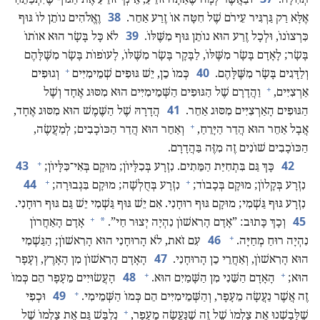
38
אֶלָּא רַק גַּרְגִּיר עֵירֹם שֶׁל חִטָּה אוֹ זֶרַע אַחֵר.‏
וֶאֱלֹהִים נוֹתֵן לוֹ גּוּף
39
כִּרְצוֹנוֹ,‏ וּלְכָל זֶרַע הוּא נוֹתֵן גּוּף מִשֶּׁלּוֹ.‏
לֹא כָּל בָּשָׂר הוּא אוֹתוֹ
בָּשָׂר;‏ לָאָדָם בָּשָׂר מִשֶּׁלּוֹ,‏ לַבָּקָר בָּשָׂר מִשֶּׁלּוֹ,‏ לָעוֹפוֹת בָּשָׂר מִשֶּׁלָּהֶם
+
40
וְלַדָּגִים בָּשָׂר מִשֶּׁלָּהֶם.‏
כְּמוֹ כֵן,‏ יֵשׁ גּוּפִים שְׁמֵימִיִּים
וְגוּפִים
+
אַרְצִיִּים,‏
וַהֲדָרָם שֶׁל הַגּוּפִים הַשְּׁמֵימִיִּים הוּא מִסּוּג אֶחָד וְשֶׁל
41
הַגּוּפִים הָאַרְצִיִּים מִסּוּג אַחֵר.‏
הֲדָרָהּ שֶׁל הַשֶּׁמֶשׁ הוּא מִסּוּג אֶחָד,‏
+
אֲבָל אַחֵר הוּא הֲדַר הַיָּרֵחַ,‏
וְאַחֵר הוּא הֲדַר הַכּוֹכָבִים;‏ לְמַעֲשֶׂה,‏
הַכּוֹכָבִים שׁוֹנִים זֶה מִזֶּה בַּהֲדָרָם.‏
+
43
42
כָּךְ גַּם בִּתְחִיַּת הַמֵּתִים.‏ נִזְרָע בְּכִלָּיוֹן;‏ מוּקָם בְּאִי־כִּלָּיוֹן;‏
+
+
44
נִזְרָע בְּקָלוֹן;‏ מוּקָם בְּכָבוֹד;‏
נִזְרָע בְּחֻלְשָׁה;‏ מוּקָם בִּגְבוּרָה;‏
נִזְרָע גּוּף גַּשְׁמִי;‏ מוּקָם גּוּף רוּחָנִי.‏ אִם יֵשׁ גּוּף גַּשְׁמִי יֵשׁ גַּם גּוּף רוּחָנִי.‏
+
45
*
וְכָךְ כָּתוּב:‏ ”‏אָדָם הָרִאשׁוֹן נִהְיָה יְצוּר חַי”‏.‏
אָדָם הָאַחֲרוֹן
+
46
נִהְיָה רוּחַ מְחַיָּה.‏
עִם זֹאת,‏ לֹא הָרוּחָנִי הוּא הָרִאשׁוֹן;‏ הַגַּשְׁמִי
47
הוּא הָרִאשׁוֹן,‏ וְאַחֲרֵי כֵן הָרוּחָנִי.‏
הָאָדָם הָרִאשׁוֹן מִן הָאָרֶץ,‏ וְעָפָר
+
+
48
הוּא;‏
הָאָדָם הַשֵּׁנִי מִן הַשָּׁמַיִם הוּא.‏
הָעֲשׂוּיִים מֵעָפָר הֵם כְּמוֹ
+
49
זֶה אֲשֶׁר נַעֲשָׂה מֵעָפָר,‏ וְהַשְּׁמֵימִיִּים הֵם כְּמוֹ הַשְּׁמֵימִי.‏
וּכְפִי
+
שֶׁלָּבַשְׁנוּ אֶת צַלְמוֹ שֶׁל זֶה שֶׁנַּעֲשָׂה מֵעָפָר,‏
נִלְבַּשׁ גַּם אֶת צַלְמוֹ שֶׁל