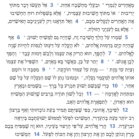
+
3
*
מְאֻחָדִים לְגַמְרֵי
וּבַעֲלֵי מַחְשָׁבָה אַחַת.‏
אַל תַּעֲשׂוּ דָּבָר מִתּוֹךְ
+
+
יְרִיבוּת
אוֹ מִתּוֹךְ חֲשִׁיבוּת עַצְמִית,‏
אֶלָּא בְּשִׁפְלוּת רוּחַ הַחְשִׁיבוּ
+
4
אֶת הָאֲחֵרִים לְנַעֲלִים מִכֶּם,‏
וְאַל תִּדְאֲגוּ רַק לְעִנְיְנֵיכֶם הָאִישִׁיִּים,‏
+
+
אֶלָּא גַּם לְעִנְיְנֵי הַזּוּלָת.‏
+
6
5
שִׁמְרוּ עַל הֲלַךְ חֲשִׁיבָה זֶה,‏ שֶׁהָיָה גַּם לַמָּשִׁיחַ יֵשׁוּעַ;‏
אַף
+
שֶׁהָיָה קַיָּם בִּדְמוּת אֱלֹהִים,‏
לֹא הֶעֱלָה עַל דַּעְתּוֹ לְנַסּוֹת לִהְיוֹת שָׁוֶה
+
+
7
לֶאֱלֹהִים.‏
לְהֶפֶךְ,‏ הוּא הֵרִיק אֶת עַצְמוֹ וְלָבַשׁ דְּמוּת עֶבֶד
וְהָפַךְ
+
8
*
*
לְבֶן אֱנוֹשׁ.‏
יָתֵר עַל כֵּן,‏ כַּאֲשֶׁר בָּא כְּאָדָם,‏
הִשְׁפִּיל אֶת עַצְמוֹ
+
+
9
*
וְצִיֵּת עַד מָוֶת
— מָוֶת עַל עַמּוּד הוֹקָעָה.‏
מִסִּבָּה זוֹ רוֹמֵם
+
אוֹתוֹ אֱלֹהִים לְמַעֲמָד נַעֲלֶה,‏
וּבְטוּבוֹ נָתַן לוֹ שֵׁם הַנַּעֲלֶה עַל כָּל שֵׁם
+
10
אַחֵר,‏
כְּדֵי שֶׁבְּשֵׁם יֵשׁוּעַ תִּכְרַע כָּל בֶּרֶךְ — בַּשָּׁמַיִם וּבָאָרֶץ
+
11
וּמִתַּחַת לָאֲדָמָה
—
וְכָל לָשׁוֹן תּוֹדֶה בָּרַבִּים שֶׁיֵּשׁוּעַ הַמָּשִׁיחַ
+
הוּא הָאָדוֹן,‏
לְתִפְאֶרֶת אֱלֹהִים הָאָב.‏
12
לְפִיכָךְ,‏ אֲהוּבַי,‏ כְּפִי שֶׁצִּיַּתֶּם תָּמִיד בְּעֵת נוֹכְחוּתִי וְאַף בְּרָצוֹן
רַב יוֹתֵר כָּעֵת בְּהֵעָדְרִי,‏ הַמְשִׁיכוּ לִפְעֹל לְמִמּוּשׁ יְשׁוּעַתְכֶם בְּיִרְאָה
13
וּבִרְעָדָה.‏
הֲרֵי אֱלֹהִים,‏ עַל־פִּי הָרָצוּי בְּעֵינָיו,‏ הוּא זֶה שֶׁמֵּפִיחַ בָּכֶם
14
מֶרֶץ וְנוֹתֵן לָכֶם הֵן אֶת הָרָצוֹן וְהֵן אֶת הַכּוֹחַ לִפְעֹל.‏
הַמְשִׁיכוּ