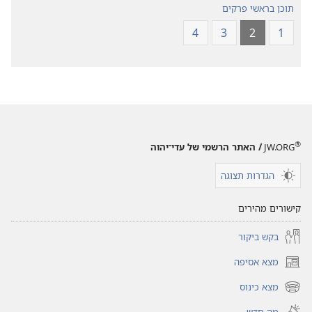
תוכן בראשי פרקים
4
3
2
1
®
JW.ORG
/ האתר הרשמי של עדי־יהוה
הגדרות תצוגה
קישורים מהירים
בקש ביקור
מצא אסיפה
(פותח
חלון
מצא כינוס
(פותח
חדש)
חלון
מה חדש