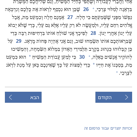
אָחִי וַחֲבֵרִי לָעֲבוֹדָה וְשֻׁתָּפִי כְּחַיַּל הַמָּשִׁיחַ,‏ וְגַם שְׁלִיחֲכֶם הַמְּשָׁרֵת
+
26
בִּדְאָגָה לְמִלּוּי צְרָכַי,‏
שֶׁכֵּן הוּא נִכְסָף לִרְאוֹת אֶת כֻּלְּכֶם וְנִדְכְּאָה
27
נַפְשׁוֹ מִפְּנֵי שֶׁשְּׁמַעְתֶּם כִּי חָלָה.‏
אָמְנָם חָלָה וְכִמְעַט מֵת,‏ אֲבָל
אֱלֹהִים רִחֵם עָלָיו,‏ וּלְמַעֲשֶׂה לֹא רַק עָלָיו אֶלָּא גַּם עָלַי,‏ כְּדֵי שֶׁלֹּא יָבוֹא
28
עָלַי יָגוֹן אַחֲרֵי יָגוֹן.‏
לְפִיכָךְ אֲנִי שׁוֹלֵחַ אוֹתוֹ בִּדְחִיפוּת רַבָּה כְּדֵי
29
שֶׁבִּרְאוֹתְכֶם אוֹתוֹ תִּשְׂמְחוּ שׁוּב,‏ וְגַם אֲנִי אֶהְיֶה פָּחוֹת מֻדְאָג.‏
עַל
כֵּן קַבְּלוּהוּ כַּנָּהוּג בְּקֶרֶב תַּלְמִידֵי הָאָדוֹן בִּמְלוֹא הַשִּׂמְחָה,‏ וְהַמְשִׁיכוּ
+
30
*
לְהוֹקִיר אֲנָשִׁים כָּאֵלֶּה,‏
כִּי לְמַעַן עֲבוֹדַת הַמָּשִׁיחַ
הוּא כִּמְעַט
*
מֵת,‏ בְּסַכְּנוֹ אֶת חַיָּיו
כְּדֵי לְפַצּוֹת עַל כָּךְ שֶׁאֵינְכֶם כָּאן עַל מְנַת לִדְאֹג
+
לִצְרָכַי.‏
הקודם
הבא
זכויות יוצרים עבור פרסום זה