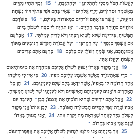
+
+
15
לַעֲשׂוֹת הַכֹּל מִבְּלִי לְהִתְלוֹנֵן
וּלְהִתְוַכֵּחַ,‏
וְכָךְ תִּהְיוּ נְקִיִּים
+
מֵאַשְׁמָה וּטְהוֹרִים,‏ יַלְדֵי אֱלֹהִים
שֶׁאֵין בָּהֶם דֹּפִי בְּתוֹךְ דּוֹר נִשְׁחָת
+
+
16
וּמְעֻוָּת,‏
אֲשֶׁר בּוֹ אַתֶּם זוֹרְחִים כִּמְאוֹרוֹת בָּעוֹלָם,‏
בְּעוֹדְכֶם
+
אוֹחֲזִים בְּחָזְקָה בִּדְבַר הַחַיִּים.‏
וְאָז תִּהְיֶה לִי סִבָּה לִשְׂמֹחַ בְּיוֹם
17
הַמָּשִׁיחַ,‏ בִּידִיעָה שֶׁלֹּא לַשָּׁוְא רַצְתִּי וְלֹא לָרִיק עָמַלְתִּי.‏
אֲבָל גַּם
+
+
אִם אֶשָּׁפֵךְ כְּנֶסֶךְ
עַל הַקָּרְבָּן
וְעַל עֲבוֹדַת הַקֹּדֶשׁ הַנּוֹבְעִים מִתּוֹךְ
18
אֱמוּנַתְכֶם,‏ אֲנִי שָׂמֵחַ וְעוֹלֵז עִם כֻּלְּכֶם.‏
כָּךְ גַּם אַתֶּם צְרִיכִים
לִשְׂמֹחַ וְלַעֲלֹז אִתִּי.‏
19
אֲנִי מְקַוֶּה בָּאָדוֹן יֵשׁוּעַ לִשְׁלֹחַ אֲלֵיכֶם בִּמְהֵרָה אֶת טִימוֹתֵיאוֹס
+
20
כְּדֵי שֶׁאֶתְעוֹדֵד כַּאֲשֶׁר אֶשְׁמַע עֲלֵיכֶם מִפִּיו.‏
כִּי אֵין לִי מִישֶׁהוּ
21
אַחֵר הַדּוֹמֶה לוֹ בְּאָפְיוֹ,‏ אֲשֶׁר יִדְאַג בְּלֵב שָׁלֵם לְעִנְיְנֵיכֶם.‏
הֵן כָּל
הָאֲחֵרִים דּוֹאֲגִים לְעִנְיְנֵיהֶם הָאִישִׁיִּים וְלֹא לְעִנְיָנָיו שֶׁל יֵשׁוּעַ הַמָּשִׁיחַ.‏
+
22
אֲבָל אַתֶּם יוֹדְעִים שֶׁהוּא הוֹכִיחַ אֶת עַצְמוֹ;‏ כְּבֵן
הָעוֹבֵד עִם
23
אָבִיו שֵׁרֵת עִמִּי לְקִדּוּם הַבְּשׂוֹרָה הַטּוֹבָה.‏
לָכֵן אוֹתוֹ אֲנִי מְקַוֶּה
24
לִשְׁלֹחַ מִיָּד לְאַחַר שֶׁאֶרְאֶה מָה יִקְרֶה אִתִּי.‏
וַאֲנִי בָּטוּחַ בָּאָדוֹן
+
שֶׁגַּם אֲנִי אָבוֹא בְּקָרוֹב.‏
25
אַךְ בֵּינְתַיִם אֲנִי מוֹצֵא לְנָחוּץ לִשְׁלֹחַ אֲלֵיכֶם אֶת אֶפַּפְרוֹדִיטוֹס,‏