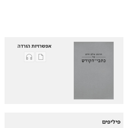
אפשרויות הורדה
אפשרויות
אפשרויות
להורדה
להורדה
של
של
פרסומים
קובצי
תרגום
שמע
עולם
תרגום
חדש
עולם
של
חדש
של
כתבי־הקודש
פיליפים
כתבי־הקודש