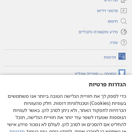
חדש)
סרטוני וידיאו
חיפוש
מידע ותקשורת גלובליים
עזרה
תרומות
(פותח
חלון
חדש)
המצפה — ספרייה אונליין
(פותח
חלון
הגדרות פרטיות
®
JW Hub
חדש)
(פותח
חלון
כדי לספק לך את חוויית הגלישה הטובה ביותר אנו משתמשים
®JW Library
חדש)
בעוגיות (Cookies) וטכנולוגיות דומות. חלק מהעוגיות
הכרחיות לתפקוד האתר, ולא ניתן לסרב להן. באשר לעוגיות
ספריית המצפה
הנוספות שנועדו לשפר עוד יותר את חוויית הגלישה, תוכל
להחליט אם להסכים או לסרב להן. לעולם לא נמכור מידע אישי
או נשתמש בו לצורכי שיווק. למידע נוסף, עיין בעמוד
מדיניות