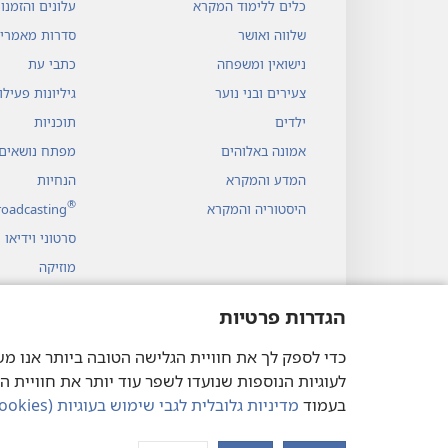
כלים ללימוד המקרא
עלונים והזמנו
שלווה ואושר
סדרות מאמרי
נישואין ומשפחה
כתבי עת
צעירים ובני נוער
גיליונות פעיל
ילדים
תוכניות
אמונה באלוהים
מפתח נושאים
המדע והמקרא
הנחיות
®
היסטוריה והמקרא
roadcasting
סרטוני וידיאו
מוזיקה
דרמות שמע
הגדרות פרטיות
קריאה דרמטית
לעוגיות הנוספות שנועדו לשפר עוד יותר את חוויית ה
בעמוד
מדיניות גלובלית לגבי שימוש בעוגיות (‏Cookies)‏ וטכנולוגיות דומות
ociety of Pennsylvania.