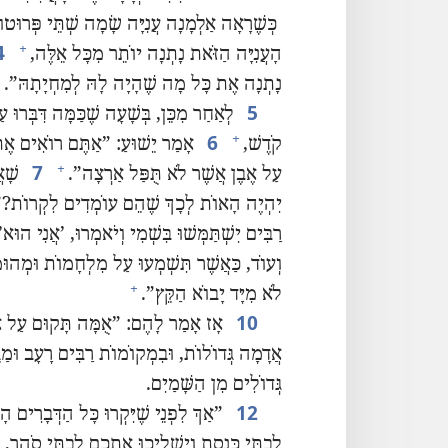
כְּשֶׁרָאָה אַלְמָנָה עֲנִיָּה שָׂמָה שְׁתֵּי פְּרוּטוֹ
4
+
הָעֲנִיָּה הַזֹּאת נָתְנָה יוֹתֵר מִכָּל אֵלֶּה,‏
נָתְנָה אֶת כָּל מָה שֶׁהָיָה לָהּ לְמִחְיָתָהּ”‏.‏
5
לְאַחַר מִכֵּן,‏ בְּשָׁעָה שֶׁכַּמָּה דִּבְּרוּ ע
6
+
קֹדֶשׁ,‏
אָמַר יֵשׁוּעַ:‏ ”‏אַתֶּם רוֹאִים אֶת 
7
+
עַל אֶבֶן אֲשֶׁר לֹא תֻּפַּל אַרְצָה”‏.‏
שָׁאֲ
יִהְיֶה הָאוֹת לְכָךְ שֶׁהֵם עוֹמְדִים לִקְרוֹת?‏”
רַבִּים יִשְׁתַּמְּשׁוּ בִּשְׁמִי וְיֹאמְרוּ,‏ ’‏אֲנִי הוּא
וְעוֹד,‏ כַּאֲשֶׁר תִּשְׁמְעוּ עַל מִלְחָמוֹת וּמְהוּ
+
לֹא מִיָּד יָבוֹא הַקֵּץ”‏.‏
10
אָז אָמַר לָהֶם:‏ ”‏אֻמָּה תָּקוּם עַל א
אֲדָמָה גְּדוֹלוֹת,‏ וּבִמְקוֹמוֹת רַבִּים רָעָב וּמַגֵ
גְּדוֹלִים מִן הַשָּׁמַיִם.‏
12
‏”‏אַךְ לִפְנֵי שֶׁיִּקְרוּ כָּל הַדְּבָרִים הָ
לְבָתֵּי כְּנֶסֶת וְיַשְׁלִיכוּ אֶתְכֶם לְבָתֵּי סֹהַר,‏ 