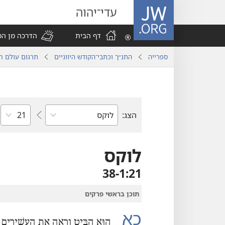
JW.ORG
עדי־יהוה
דף הבית
הדרכה מן ה
ספרייה
התנ״ך וכתבי־הקודש היווניים
תרגום עולם ח
פרק
הצג:
ספר
מקרא
לוקס
21‏:1‏-38
תוכן בראשי פרקים
כא
הוּא הִבִּיט וְרָאָה אֶת הָעֲשִׁירִים ש