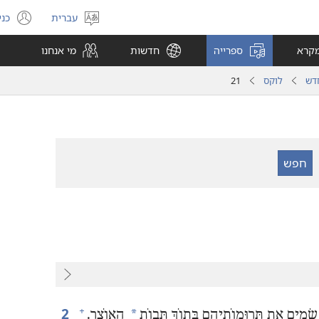
עברית
כני
בחר
(פ
שפה
חל
מקרא
ספרייה
חדשות
מי אנחנו
חד
דש
לוקס
21
2
+
*
ָׂמִים אֶת תְּרוּמוֹתֵיהֶם בְּתוֹךְ תֵּבוֹת
הָאוֹצָר.‏