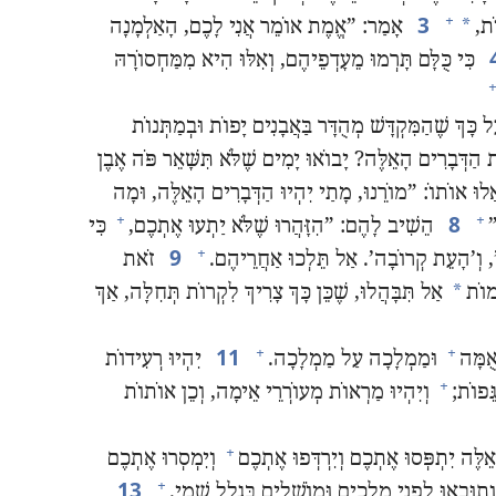
3
+
*
ת,‏
אָמַר:‏ ”‏אֱמֶת אוֹמֵר אֲנִי לָכֶם,‏ הָאַלְמָנָה
כִּי כֻּלָּם תָּרְמוּ מֵעָדְפֵיהֶם,‏ וְאִלּוּ הִיא מִמַּחְסוֹרָהּ
+
ַל כָּךְ שֶׁהַמִּקְדָּשׁ מְהֻדָּר בַּאֲבָנִים יָפוֹת וּבְמַתְּנוֹת
הַדְּבָרִים הָאֵלֶּה?‏ יָבוֹאוּ יָמִים שֶׁלֹּא תִּשָּׁאֵר פֹּה אֶבֶן
לוּ אוֹתוֹ:‏ ”‏מוֹרֵנוּ,‏ מָתַי יִהְיוּ הַדְּבָרִים הָאֵלֶּה,‏ וּמָה
8
+
+
‏
הֵשִׁיב לָהֶם:‏ ”‏הִזָּהֲרוּ שֶׁלֹּא יַתְעוּ אֶתְכֶם,‏
כִּי
9
+
’‏,‏ וְ’‏הָעֵת קְרוֹבָה’‏.‏ אַל תֵּלְכוּ אַחֲרֵיהֶם.‏
זֹאת
*
מוֹת
אַל תִּבָּהֲלוּ,‏ שֶׁכֵּן כָּךְ צָרִיךְ לִקְרוֹת תְּחִלָּה,‏ אַךְ
11
+
+
ֻמָּה
וּמַמְלָכָה עַל מַמְלָכָה.‏
יִהְיוּ רְעִידוֹת
+
ּפוֹת;‏
וְיִהְיוּ מַרְאוֹת מְעוֹרְרֵי אֵימָה,‏ וְכֵן אוֹתוֹת
+
אֵלֶּה יִתְפְּסוּ אֶתְכֶם וְיִרְדְּפוּ אֶתְכֶם
וְיִמְסְרוּ אֶתְכֶם
13
+
וְתוּבְאוּ לִפְנֵי מְלָכִים וּמוֹשְׁלִים בִּגְלַל שְׁמִי.‏