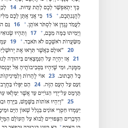
14
כָּךְ יִתְאַפְשֵׁר לָכֶם לָתֵת עֵדוּת.‏
לָכֵן
15
+
לַהֲגָנַתְכֶם,‏
כִּי אֲנִי אֶתֵּן לָכֶם מִלִּי
16
+
לַעֲמֹד נֶגְדָּן אוֹ לִסְתֹּר אוֹתָן.‏
גַּם הוֹ
17
+
וְיָמִיתוּ כַּמָּה מִכֶּם,‏
וְתִהְיוּ שְׂנוּאִים
19
+
מִשַּׂעֲרוֹת רֹאשְׁכֶם לֹא תֹּאבַד.‏
עִמְדו
20
‏”‏אוּלָם כַּאֲשֶׁר תִּרְאוּ אֶת יְרוּשָׁלַ
21
אָז יִהְיֶה עַל הַנִּמְצָאִים בִּיהוּדָה לָנו
מִמֶּנָּה,‏ וּמִי שֶׁיִּהְיוּ בִּסְבִיבוֹתֶיהָ אַל יִכָּנְסוּ
23
כָּל הַכָּתוּב.‏
אוֹי לֶהָרוֹת וְלַמֵּינִיקוֹת ב
24
זַעַם עַל הָעָם הַזֶּה.‏
הֵם יִפְּלוּ בַּחֶרֶב וְ
תֵּרָמֵס עַל־יְדֵי הַגּוֹיִים עַד אֲשֶׁר יִמָּלְאוּ עִת
25
‏”‏וְיִהְיוּ אוֹתוֹת בַּשֶּׁמֶשׁ,‏ בַּיָּרֵחַ וּבַ
יַעַמְדוּ חַסְרֵי אוֹנִים בִּגְלַל שְׁאוֹן הַיָּם וּמֵימָ
הַדְּבָרִים הַצְּפוּיִים לָבוֹא עַל הָעוֹלָם הַמְּיֻשָּׁב,
+
בֶּן הָאָדָם
בָּא בֶּעָנָן בִּגְבוּרָה וּבִפְאֵר רַב.‏