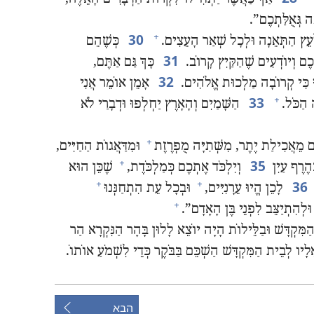
גְּאֻלַּתְכֶם”‏.‏
30
+
עֵץ הַתְּאֵנָה וּלְכָל שְׁאַר הָעֵצִים.‏
כְּשֶׁהֵם
31
 וְיוֹדְעִים שֶׁהַקַּיִץ קָרוֹב.‏
כָּךְ גַּם אַתֶּם,‏
32
וּ כִּי קְרוֹבָה מַלְכוּת אֱלֹהִים.‏
אָמֵן אוֹמֵר אֲנִי
33
+
הַכֹּל.‏
הַשָּׁמַיִם וְהָאָרֶץ יַחְלְפוּ וּדְבָרַי לֹא
+
ֶם מֵאֲכִילַת יֶתֶר,‏ מִשְּׁתִיָּה מֻפְרֶזֶת
וּמִדַּאֲגוֹת הַחַיִּים,‏
35
+
הֶרֶף עַיִן
וְיִלְכֹּד אֶתְכֶם כְּמַלְכֹּדֶת,‏
שֶׁכֵּן הוּא
36
+
+
לָכֵן הֱיוּ עֵרָנִיִּים,‏
וּבְכָל עֵת הִתְחַנְּנוּ
+
לְהִתְיַצֵּב לִפְנֵי בֶּן הָאָדָם”‏.‏
מִּקְדָּשׁ וּבַלֵּילוֹת הָיָה יוֹצֵא לָלוּן בָּהָר הַנִּקְרָא הַר
יו לְבֵית הַמִּקְדָּשׁ הַשְׁכֵּם בַּבֹּקֶר כְּדֵי לִשְׁמֹעַ אוֹתוֹ.‏
הבא