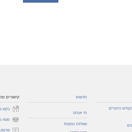
חדשות
קישורים מהי
קודש היווניים
בקש בי
מי אנחנו
מצא כי
(פותח
שאלות נפוצות
ים
חלון
סרטוני 