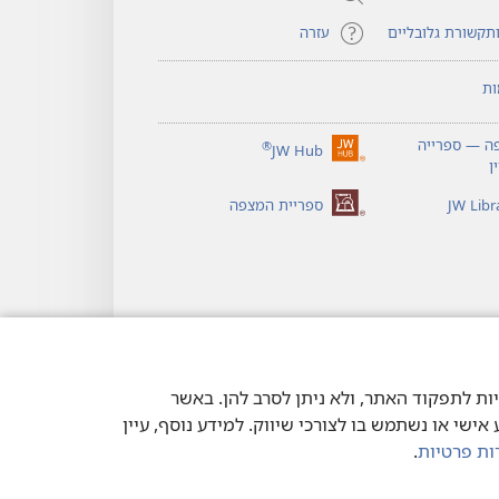
תקשורת גלובליים
עזרה
ות
ה — ספרייה
®
JW Hub
(פותח
ן
חלון
חדש)
ספריית המצפה
וטכנולוגיות דומות. חלק מהעוגיות הכרחיות לתפקוד האתר, ולא ניתן לסרב להן. באשר
ישי או נשתמש בו לצורכי שיווק. למידע נוסף, עיין
ות פרטיות
.
יות
|
הגדרות פרטיות