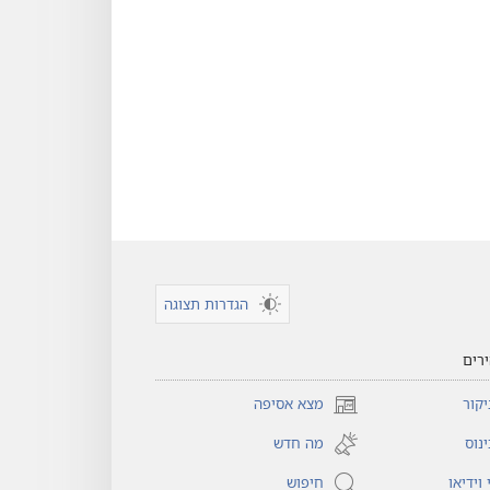
הגדרות תצוגה
רים
קור
מצא אסיפה
(פותח
חלון
נוס
מה חדש
חדש)
וידיאו
חיפוש