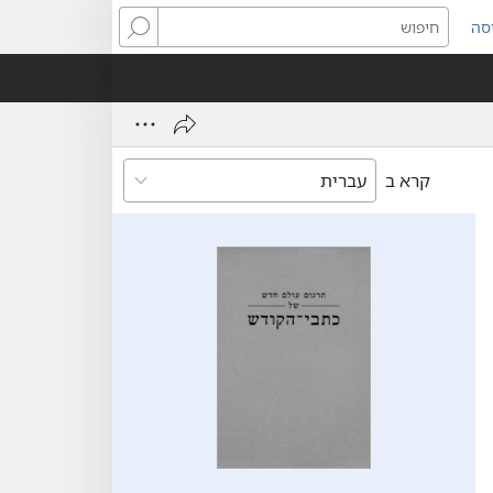
סה
ותח
חיפוש
ון
ש)
קרא ב