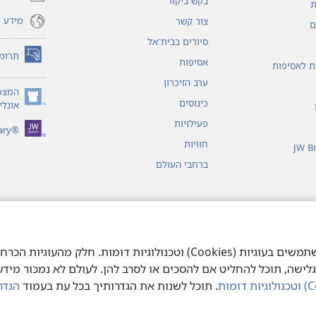
בקש ביקור
חדש)
ת
מידע ו
צור קשר
ם
סיורים בבית־אל
תרומ
אסיפות
(פותח
ות לאסיפות
חלון
ערב הזיכרון
חדש)
המצפ
כינוסים
(פותח
אונליי
חלון
פעילויות
®JW Library
חדש)
חוויות
JW B
ברחבי העולם
 מן המקרא
כדי לספק לך את חוויית הגלישה הטובה ביותר אנו משתמשים בעוגיות (Cookies) 
גלישה, תוכל להחליט אם להסכים או לסרב להן. לעולם לא נמכור מידע א
. תוכל לשנות את הגדרותיך בכל עת בעמוד
הגדר
© 2026 Watch Tower Bible and Tract S
Copyright
תנאי שימוש
|
מדיניות פרט