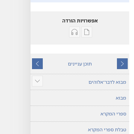
אפשרויות הורדה
אפשרויות
אפשרויות
להורדה
להורדה
של
של
פרסומים
קובצי
תוכן עניינים
תרגום
שמע
הקודם
הבא
עולם
תרגום
חדש
עולם
מבוא לדבר־אלוהים
הצג
של
חדש
עוד
של
כתבי־הקודש
מבוא
כתבי־הקודש
ספרי המקרא
טבלת ספרי המקרא