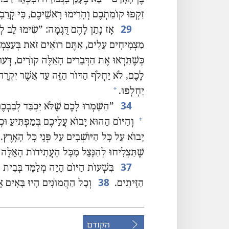
זִקְפוּ קוֹמַתְכֶם וְהָרִימוּ רָאשֵׁיכֶם,‏ כִּי קְרֵבָה 
29
אָז נָתַן לָהֶם דֻּגְמָה:‏ ”‏שִׂימוּ לֵב לְ
מַצְמִיחִים עָלִים,‏ אַתֶּם רוֹאִים זֹאת בְּעַצְמְכֶם
כְּשֶׁתִּרְאוּ אֶת הַדְּבָרִים הָאֵלֶּה קוֹרִים,‏ דְּע
לָכֶם,‏ לֹא יַחְלֹף הַדּוֹר הַזֶּה עַד אֲשֶׁר יִקְרֶה 
+
יַחְלְפוּ.‏
34
‏”‏הִשָּׁמְרוּ לָכֶם שֶׁלֹּא יִכְבַּד לְבַבְכ
+
וְהַיּוֹם הַהוּא יָבוֹא עֲלֵיכֶם בְּמַפְתִּיעַ וּכְ
יָבוֹא עַל כָּל הַיּוֹשְׁבִים עַל פְּנֵי כָּל הָאָרֶץ.‏
שֶׁתַּצְלִיחוּ לְהִנָּצֵל מִכָּל הָעֲתִידוֹת הָאֵלֶּה וּ
37
בִּשְׁעוֹת הַיּוֹם הָיָה מְלַמֵּד בְּבֵית הַ
38
הַזֵּיתִים.‏
וְכָל הַהֲמוֹנִים הָיוּ בָּאִים אֵלָ
הקודם