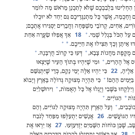
 הַחְלִיטוּ בִּלְבַבְכֶם שֶׁלֹּא לְתַכְנֵן מֵרֹאשׁ מָה לוֹמַר
ם וְחָכְמָה,‏ אֲשֶׁר כָּל מִתְנַגְּדֵיכֶם גַּם יַחַד לֹא יוּכְלוּ
רִים,‏ אַחִים,‏ קְרוֹבֵי מִשְׁפָּחָה וַחֲבֵרִים יַסְגִּירוּ אֶתְכֶם;‏
18
+
 עַל הַכֹּל בִּגְלַל שְׁמִי.‏
אַךְ אֲפִלּוּ שַׂעֲרָה אַחַת
+
*
ּ אֵיתָן וְכָךְ תַּצִּילוּ אֶת חַיֵּיכֶם.‏
+
+
יִם מֻקֶּפֶת מַחֲנוֹת צָבָא,‏
דְּעוּ כִּי קָרוֹב חֻרְבָּנָהּ.‏
+
ּס אֶל הֶהָרִים,‏
וּמִי שֶׁיִּהְיוּ בְּתוֹךְ הָעִיר שֶׁיֵּצְאוּ
22
 אֵלֶיהָ,‏
כִּי יִהְיוּ אֵלֶּה יְמֵי נָקָם,‏ כְּדֵי שֶׁיִּתְגַּשֵּׁם
+
ַּיָּמִים הָהֵם!‏
כִּי תִּהְיֶה מְצוּקָה גְּדוֹלָה בָּאָרֶץ וְיָבוֹא
+
יִלָּקְחוּ בַּשֶּׁבִי וְיֻגְלוּ אֶל כָּל הָאֻמּוֹת,‏
וִירוּשָׁלַיִם
+
*
ּוֹת
הַגּוֹיִים.‏
+
כּוֹכָבִים,‏
וְעַל הָאָרֶץ תִּהְיֶה מְצוּקָה לַגּוֹיִים,‏ וְהֵם
26
יו הַגּוֹעֲשִׁים.‏
אֲנָשִׁים יִתְעַלְּפוּ מִפַּחַד לְנֹכַח
27
‏ שֶׁכֵּן כּוֹחוֹת הַשָּׁמַיִם יִזְדַּעַזְעוּ.‏
אָז יִרְאוּ אֶת
28
+
אַךְ כַּאֲשֶׁר יַתְחִילוּ לִקְרוֹת הַדְּבָרִים הָאֵלֶּה,‏