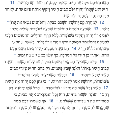
11
תֵּצֵא מִפִּיכֶם מִלָּה עַד הַיּוֹם שֶׁאֹמַר לָכֶם,‏ ’‏הָרִיעוּ!‏’‏ וְאָז תָּרִיעוּ”‏.‏
הוּא דָּאַג שֶׁאֲרוֹן יְהֹוָה יִסֹּב סְבִיב הָעִיר וְיַקִּיף אוֹתָהּ פַּעַם אַחַת.‏ לְאַחַר
מִכֵּן הֵם חָזְרוּ לַמַּחֲנֶה וְלָנוּ שָׁם.‏
+
12
לְמָחֳרָת קָם יְהוֹשֻׁעַ הַשְׁכֵּם בַּבֹּקֶר,‏ וְהַכֹּהֲנִים נָשְׂאוּ אֶת אֲרוֹן
13
יְהֹוָה,‏
וְשִׁבְעָה כֹּהֲנִים הַנּוֹשְׂאִים שִׁבְעָה שׁוֹפְרוֹת אֵילִים הָלְכוּ
לִפְנֵי אֲרוֹן יְהֹוָה וְתָקְעוּ בַּשּׁוֹפָרוֹת לְלֹא הֶרֶף.‏ הַחַיָּלִים הַחֲמוּשִׁים הָלְכוּ
לִפְנֵיהֶם וְהַמִּשְׁמָר הַמְּאַסֵּף הָלַךְ אַחֲרֵי אֲרוֹן יְהֹוָה,‏ בְּשָׁעָה שֶׁתָּקְעוּ
14
בַּשּׁוֹפָרוֹת לְלֹא הֶרֶף.‏
הֵם צָעֲדוּ מִסָּבִיב לָעִיר בַּיּוֹם הַשֵּׁנִי פַּעַם
+
אַחַת,‏ וְאַחֲרֵי כֵן חָזְרוּ אֶל הַמַּחֲנֶה.‏ כָּךְ עָשׂוּ בְּמֶשֶׁךְ שִׁשָּׁה יָמִים.‏
15
בַּיּוֹם הַשְּׁבִיעִי הֵם קָמוּ הַשְׁכֵּם בַּבֹּקֶר,‏ עִם עֲלוֹת הַשַּׁחַר,‏ וְצָעֲדוּ
סְבִיב הָעִיר בְּאוֹתוֹ הָאֹפֶן שֶׁבַע פְּעָמִים.‏ רַק בַּיּוֹם הַהוּא צָעֲדוּ סְבִיב
+
16
הָעִיר שֶׁבַע פְּעָמִים.‏
וּבַפַּעַם הַשְּׁבִיעִית תָּקְעוּ הַכֹּהֲנִים
+
בַּשּׁוֹפָרוֹת,‏ וִיהוֹשֻׁעַ אָמַר לָעָם:‏ ”‏הָרִיעוּ,‏
כִּי נָתַן לָכֶם יְהֹוָה אֶת הָעִיר!‏
+
17
הָעִיר וְכָל אֲשֶׁר בָּהּ יֻקְדְּשׁוּ לְהַשְׁמָדָה;‏
הַכֹּל שַׁיָּךְ לִיהֹוָה.‏ רַק
+
רָחָב
הַזּוֹנָה תִּשָּׁאֵר בַּחַיִּים,‏ הִיא וְכָל הַנִּמְצָאִים אִתָּהּ בַּבַּיִת,‏ כִּי
+
18
הִסְתִּירָה אֶת הַשְּׁלִיחִים שֶׁשָּׁלַחְנוּ.‏
אַךְ הִשָּׁמְרוּ לָכֶם מִמָּה
+
שֶׁהֻקְדַּשׁ לְהַשְׁמָדָה,‏
פֶּן תַּחְמְדוּ דְּבַר מָה הַמֻּקְדָּשׁ לְהַשְׁמָדָה וְתִקְּחוּ