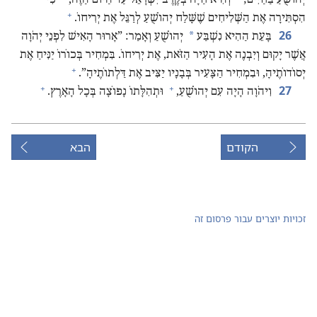
+
הִסְתִּירָה אֶת הַשְּׁלִיחִים שֶׁשָּׁלַח יְהוֹשֻׁעַ לְרַגֵּל אֶת יְרִיחוֹ.‏
26
*
בָּעֵת הַהִיא נִשְׁבַּע
יְהוֹשֻׁעַ וְאָמַר:‏ ”‏אָרוּר הָאִישׁ לִפְנֵי יְהֹוָה
אֲשֶׁר יָקוּם וְיִבְנֶה אֶת הָעִיר הַזֹּאת,‏ אֶת יְרִיחוֹ.‏ בִּמְחִיר בְּכוֹרוֹ יַנִּיחַ אֶת
+
יְסוֹדוֹתֶיהָ,‏ וּבִמְחִיר הַצָּעִיר בְּבָנָיו יַצִּיב אֶת דַּלְתוֹתֶיהָ”‏.‏
+
+
27
וִיהֹוָה הָיָה עִם יְהוֹשֻׁעַ,‏
וּתְהִלָּתוֹ נָפוֹצָה בְּכָל הָאָרֶץ.‏
הקודם
הבא
זכויות יוצרים עבור פרסום זה