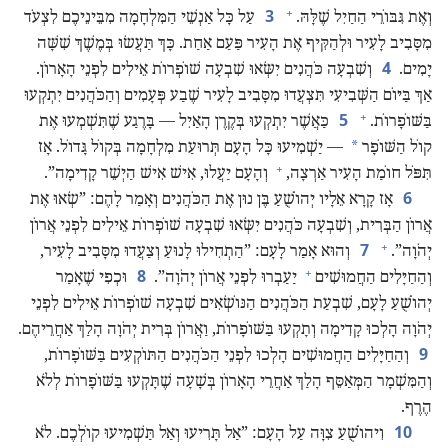
+
3
וְאֶת גִּבּוֹרֵי הַחַיִל שֶׁלָּהּ.‏
עַל כָּל אַנְשֵׁי הַמִּלְחָמָה מִבֵּינֵיכֶם לִצְעֹד
מִסָּבִיב לָעִיר וּלְהַקִּיף אֶת הָעִיר פַּעַם אַחַת.‏ כָּךְ תַּעֲשׂוּ בְּמֶשֶׁךְ שִׁשָּׁה
4
יָמִים.‏
וְשִׁבְעָה כֹּהֲנִים יִשְּׂאוּ שִׁבְעָה שׁוֹפְרוֹת אֵילִים לִפְנֵי הָאָרוֹן.‏
אַךְ בַּיּוֹם הַשְּׁבִיעִי תִּצְעֲדוּ מִסָּבִיב לָעִיר שֶׁבַע פְּעָמִים וְהַכֹּהֲנִים יִתְקְעוּ
+
5
בַּשּׁוֹפָרוֹת.‏
כַּאֲשֶׁר יִתְקְעוּ בְּקֶרֶן הָאַיִל — בָּרֶגַע שֶׁתִּשְׁמְעוּ אֶת
*
קוֹל הַשּׁוֹפָר
— יַשְׁמִיעוּ כָּל הָעָם תְּרוּעַת מִלְחָמָה בְּקוֹל גָּדוֹל.‏ אָז
+
תִּפֹּל חוֹמַת הָעִיר אַרְצָה,‏
וְהָעָם יַעֲלוּ,‏ אִישׁ אִישׁ הַיְשֵׁר קָדִימָה”‏.‏
6
אָז קָרָא אֵלָיו יְהוֹשֻׁעַ בֶּן נוּן אֶת הַכֹּהֲנִים וְאָמַר לָהֶם:‏ ”‏שְׂאוּ אֶת
אֲרוֹן הַבְּרִית,‏ וְשִׁבְעָה כֹּהֲנִים יִשְּׂאוּ שִׁבְעָה שׁוֹפְרוֹת אֵילִים לִפְנֵי אֲרוֹן
+
7
יְהֹוָה”‏.‏
וְהוּא אָמַר לָעָם:‏ ”‏הַתְחִילוּ לָנוּעַ וְצַעֲדוּ מִסָּבִיב לָעִיר,‏
+
8
וְהַחַיָּלִים הַחֲמוּשִׁים
יַעַבְרוּ לִפְנֵי אֲרוֹן יְהֹוָה”‏.‏
וּכְפִי שֶׁאָמַר
יְהוֹשֻׁעַ לָעָם,‏ שִׁבְעַת הַכֹּהֲנִים הַנּוֹשְׂאִים שִׁבְעָה שׁוֹפְרוֹת אֵילִים לִפְנֵי
יְהֹוָה הָלְכוּ קָדִימָה וְתָקְעוּ בַּשּׁוֹפָרוֹת,‏ וַאֲרוֹן בְּרִית יְהֹוָה הָלַךְ אַחֲרֵיהֶם.‏
9
וְהַחַיָּלִים הַחֲמוּשִׁים הָלְכוּ לִפְנֵי הַכֹּהֲנִים הַתּוֹקְעִים בַּשּׁוֹפָרוֹת,‏
וְהַמִּשְׁמָר הַמְּאַסֵּף הָלַךְ אַחֲרֵי הָאָרוֹן בְּשָׁעָה שֶׁתָּקְעוּ בַּשּׁוֹפָרוֹת לְלֹא
הֶרֶף.‏
10
וִיהוֹשֻׁעַ צִוָּה עַל הָעָם:‏ ”‏אַל תָּרִיעוּ וְאַל תַּשְׁמִיעוּ קוֹלְכֶם.‏ לֹא