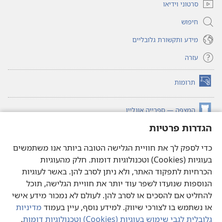
סרטוני וידיאו
חיפוש
מידע ותקשורת גלובליים
עזרה
תרומות
(פותח
חלון
חדש)
המצפה — ספרייה אונליין
(פותח
חלון
הגדרות פרטיות
®
JW Hub
חדש)
(פותח
חלון
כדי לספק לך את חוויית הגלישה הטובה ביותר אנו משתמשים
®JW Library
חדש)
בעוגיות (Cookies) וטכנולוגיות דומות. חלק מהעוגיות
הכרחיות לתפקוד האתר, ולא ניתן לסרב להן. באשר לעוגיות
ספריית המצפה
הנוספות שנועדו לשפר עוד יותר את חוויית הגלישה, תוכל
להחליט אם להסכים או לסרב להן. לעולם לא נמכור מידע אישי
או נשתמש בו לצורכי שיווק. למידע נוסף, עיין בעמוד
מדיניות
גלובלית לגבי שימוש בעוגיות (‏Cookies)‏ וטכנולוגיות דומות
.