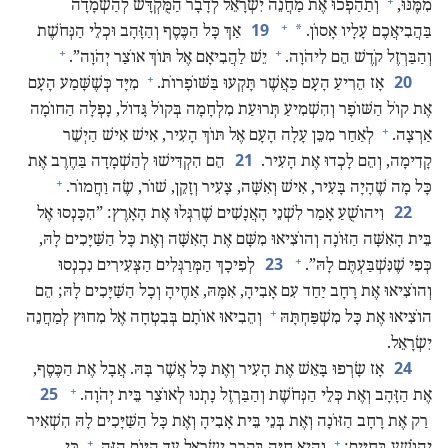
+
מִמֶּנּוּ,‏
וְתַהַפְכוּ אֶת מַחֲנֵה יִשְׂרָאֵל לְדָבָר הַמֻּקְדָּשׁ לְהַשְׁמָדָה
+
19
*
בַּהֲבִיאֲכֶם עָלָיו אָסוֹן.‏
אַךְ כָּל הַכֶּסֶף וְהַזָּהָב וּכְלֵי הַנְּחֹשֶׁת
+
+
וְהַבַּרְזֶל קֹדֶשׁ הֵם לִיהֹוָה.‏
יֵשׁ לַהֲבִיאָם אֶל תּוֹךְ אוֹצַר יְהֹוָה”‏.‏
+
20
אָז הֵרִיעַ הָעָם כַּאֲשֶׁר תָּקְעוּ בַּשּׁוֹפָרוֹת.‏
מִיָּד כְּשֶׁשָּׁמַע הָעָם
אֶת קוֹל הַשּׁוֹפָר וְהִשְׁמִיעַ תְּרוּעַת מִלְחָמָה בְּקוֹל גָּדוֹל,‏ נָפְלָה הַחוֹמָה
+
אַרְצָה.‏
לְאַחַר מִכֵּן עָלָה הָעָם אֶל תּוֹךְ הָעִיר,‏ אִישׁ אִישׁ הַיְשֵׁר
21
קָדִימָה,‏ וְהֵם לָכְדוּ אֶת הָעִיר.‏
הֵם הִקְדִּישׁוּ לְהַשְׁמָדָה בַּחֶרֶב אֶת
+
כָּל מָה שֶׁהָיָה בָּעִיר,‏ אִישׁ וְאִשָּׁה,‏ צָעִיר וְזָקֵן,‏ שׁוֹר,‏ שֶׂה וַחֲמוֹר.‏
22
וִיהוֹשֻׁעַ אָמַר לִשְׁנֵי הָאֲנָשִׁים שֶׁרִגְּלוּ אֶת הָאָרֶץ:‏ ”‏הִכָּנְסוּ אֶל
בֵּית הָאִשָּׁה הַזּוֹנָה וְהוֹצִיאוּ מִשָּׁם אֶת הָאִשָּׁה וְאֶת כָּל הַשַּׁיָּכִים לָהּ,‏
+
23
כְּפִי שֶׁנִּשְׁבַּעְתֶּם לָהּ”‏.‏
לְפִיכָךְ הַמְּרַגְּלִים הַצְּעִירִים נִכְנְסוּ
וְהוֹצִיאוּ אֶת רָחָב יַחַד עִם אָבִיהָ,‏ אִמָּהּ,‏ אַחֶיהָ וְכָל הַשַּׁיָּכִים לָהּ;‏ הֵם
+
הוֹצִיאוּ אֶת כָּל מִשְׁפַּחְתָּהּ
וְהֵבִיאוּ אוֹתָם בְּבִטְחָה אֶל מִחוּץ לְמַחֲנֵה
יִשְׂרָאֵל.‏
24
אָז שָׂרְפוּ בָּאֵשׁ אֶת הָעִיר וְאֶת כָּל אֲשֶׁר בָּהּ.‏ אֲבָל אֶת הַכֶּסֶף,‏
+
25
אֶת הַזָּהָב וְאֶת כְּלֵי הַנְּחֹשֶׁת וְהַבַּרְזֶל נָתְנוּ לְאוֹצַר בֵּית יְהֹוָה.‏
רַק אֶת רָחָב הַזּוֹנָה וְאֶת בְּנֵי בֵּית אָבִיהָ וְאֶת כָּל הַשַּׁיָּכִים לָהּ הִשְׁאִיר
+
+
יְהוֹשֻׁעַ בַּחַיִּים;‏
וְהִיא חַיָּה בְּקֶרֶב יִשְׂרָאֵל עַד הַיּוֹם הַזֶּה,‏
כִּי