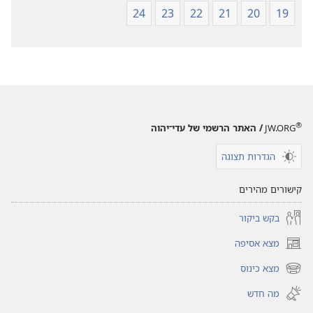
24
23
22
21
20
19
®
JW.ORG
/ האתר הרשמי של עדי־יהוה
הגדרות תצוגה
קישורים מהירים
בקש ביקור
מצא אסיפה
(פותח
חלון
מצא כינוס
(פותח
חדש)
חלון
מה חדש
חדש)