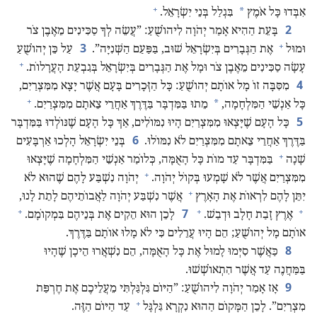
+
*
אִבְּדוּ כָּל אֹמֶץ
בִּגְלַל בְּנֵי יִשְׂרָאֵל.‏
2
בָּעֵת הַהִיא אָמַר יְהֹוָה לִיהוֹשֻׁעַ:‏ ”‏עֲשֵׂה לְךָ סַכִּינִים מֵאֶבֶן צֹר
+
3
וּמוּל
אֶת הַגְּבָרִים בְּיִשְׂרָאֵל שׁוּב,‏ בַּפַּעַם הַשְּׁנִיָּה”‏.‏
עַל כֵּן יְהוֹשֻׁעַ
+
עָשָׂה סַכִּינִים מֵאֶבֶן צֹר וּמָל אֶת הַגְּבָרִים בְּיִשְׂרָאֵל בְּגִבְעַת הָעֲרָלוֹת.‏
4
מִסִּבָּה זוֹ מָל אוֹתָם יְהוֹשֻׁעַ:‏ כָּל הַזְּכָרִים בָּעָם אֲשֶׁר יָצָא מִמִּצְרַיִם,‏
+
*
כָּל אַנְשֵׁי הַמִּלְחָמָה,‏
מֵתוּ בַּמִּדְבָּר בַּדֶּרֶךְ אַחֲרֵי צֵאתָם מִמִּצְרַיִם.‏
5
כָּל הָעָם שֶׁיָּצְאוּ מִמִּצְרַיִם הָיוּ נִמּוֹלִים,‏ אַךְ כָּל הָעָם שֶׁנּוֹלְדוּ בַּמִּדְבָּר
6
בַּדֶּרֶךְ אַחֲרֵי צֵאתָם מִמִּצְרַיִם לֹא נִמּוֹלוּ.‏
בְּנֵי יִשְׂרָאֵל הָלְכוּ אַרְבָּעִים
+
שָׁנָה
בַּמִּדְבָּר עַד מוֹת כָּל הָאֻמָּה,‏ כְּלוֹמַר אַנְשֵׁי הַמִּלְחָמָה שֶׁיָּצְאוּ
+
מִמִּצְרַיִם אֲשֶׁר לֹא שָׁמְעוּ בְּקוֹל יְהֹוָה.‏
יְהֹוָה נִשְׁבַּע לָהֶם שֶׁהוּא לֹא
+
יִתֵּן לָהֶם לִרְאוֹת אֶת הָאָרֶץ
אֲשֶׁר נִשְׁבַּע יְהֹוָה לַאֲבוֹתֵיהֶם לָתֵת לָנוּ,‏
+
+
+
7
אֶרֶץ זָבַת חָלָב וּדְבַשׁ.‏
לָכֵן הוּא הֵקִים אֶת בְּנֵיהֶם בִּמְקוֹמָם.‏
אוֹתָם מָל יְהוֹשֻׁעַ;‏ הֵם הָיוּ עֲרֵלִים כִּי לֹא מָלוּ אוֹתָם בַּדֶּרֶךְ.‏
8
כַּאֲשֶׁר סִיְּמוּ לָמוּל אֶת כָּל הָאֻמָּה,‏ הֵם נִשְׁאֲרוּ הֵיכָן שֶׁהָיוּ
בַּמַּחֲנֶה עַד אֲשֶׁר הִתְאוֹשְׁשׁוּ.‏
9
אָז אָמַר יְהֹוָה לִיהוֹשֻׁעַ:‏ ”‏הַיּוֹם גִּלְגַּלְתִּי מֵעֲלֵיכֶם אֶת חֶרְפַּת
+
מִצְרַיִם”‏.‏ לָכֵן הַמָּקוֹם הַהוּא נִקְרָא גִּלְגָּל
עַד הַיּוֹם הַזֶּה.‏