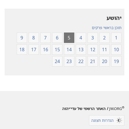
של
חדש
של
כתבי־הקודש
יהושע
כתבי־הקודש
תוכן בראשי פרקים
9
8
7
6
5
4
3
2
1
18
17
16
15
14
13
12
11
10
24
23
22
21
20
19
®
JW.ORG
/ האתר הרשמי של עדי־יהוה
הגדרות תצוגה