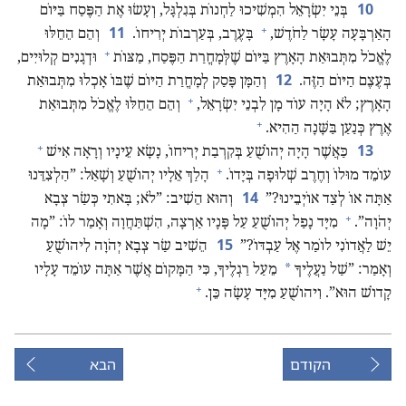
10
בְּנֵי יִשְׂרָאֵל הִמְשִׁיכוּ לַחְנוֹת בְּגִלְגָּל,‏ וְעָשׂוּ אֶת הַפֶּסַח בַּיּוֹם
+
11
הָאַרְבָּעָה עָשָׂר לַחֹדֶשׁ,‏
בָּעֶרֶב,‏ בְּעַרְבוֹת יְרִיחוֹ.‏
וְהֵם הֵחֵלּוּ
+
לֶאֱכֹל מִתְּבוּאַת הָאָרֶץ בַּיּוֹם שֶׁלְּמָחֳרַת הַפֶּסַח,‏ מַצּוֹת
וּדְגָנִים קְלוּיִים,‏
12
בְּעֶצֶם הַיּוֹם הַזֶּה.‏
וְהַמָּן פָּסַק לְמָחֳרַת הַיּוֹם שֶׁבּוֹ אָכְלוּ מִתְּבוּאַת
+
הָאָרֶץ;‏ לֹא הָיָה עוֹד מָן לִבְנֵי יִשְׂרָאֵל,‏
וְהֵם הֵחֵלּוּ לֶאֱכֹל מִתְּבוּאַת
+
אֶרֶץ כְּנַעַן בַּשָּׁנָה הַהִיא.‏
+
13
כַּאֲשֶׁר הָיָה יְהוֹשֻׁעַ בְּקִרְבַת יְרִיחוֹ,‏ נָשָׂא עֵינָיו וְרָאָה אִישׁ
+
עוֹמֵד מוּלוֹ וְחֶרֶב שְׁלוּפָה בְּיָדוֹ.‏
הָלַךְ אֵלָיו יְהוֹשֻׁעַ וְשָׁאַל:‏ ”‏הַלְצִדֵּנוּ
14
אַתָּה אוֹ לְצַד אוֹיְבֵינוּ?‏”‏
וְהוּא הֵשִׁיב:‏ ”‏לֹא;‏ בָּאתִי כְּשַׂר צְבָא
+
יְהֹוָה”‏.‏
מִיָּד נָפַל יְהוֹשֻׁעַ עַל פָּנָיו אַרְצָה,‏ הִשְׁתַּחֲוָה וְאָמַר לוֹ:‏ ”‏מָה
15
יֵשׁ לַאֲדוֹנִי לוֹמַר אֶל עַבְדּוֹ?‏”‏
הֵשִׁיב שַׂר צְבָא יְהֹוָה לִיהוֹשֻׁעַ
*
וְאָמַר:‏ ”‏שַׁל נַעֲלֶיךָ
מֵעַל רַגְלֶיךָ,‏ כִּי הַמָּקוֹם אֲשֶׁר אַתָּה עוֹמֵד עָלָיו
+
קָדוֹשׁ הוּא”‏.‏ וִיהוֹשֻׁעַ מִיָּד עָשָׂה כֵּן.‏
הקודם
הבא