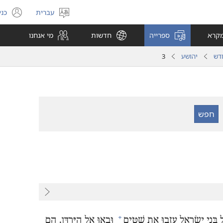
עברית
כני
בחר
(פ
שפה
חל
מקרא
ספרייה
חדשות
מי אנחנו
חד
דש
יהושע
3
+
 בְּנֵי יִשְׂרָאֵל עָזְבוּ אֶת שִׁטִּים
וּבָאוּ אֶל הַיַּרְדֵּן.‏ הֵם