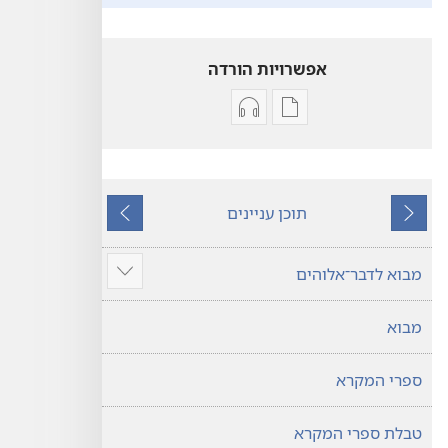
אפשרויות הורדה
אפשרויות
אפשרויות
להורדה
להורדה
של
של
פרסומים
קובצי
תוכן עניינים
תרגום
שמע
הקודם
הבא
עולם
תרגום
חדש
עולם
מבוא לדבר־אלוהים
הצג
של
חדש
עוד
של
כתבי־הקודש
מבוא
כתבי־הקודש
ספרי המקרא
טבלת ספרי המקרא