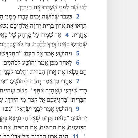
לָנוּ שָׁם לִפְנֵי שֶׁעָבְרוּ אֶת הַיַּרְדֵּן.‏
2
כַּעֲבֹר שְׁלוֹשָׁה יָמִים עָבְרוּ מְמֻנֵּי ה
תִּרְאוּ אֶת אֲרוֹן בְּרִית יְהֹוָה אֱלֹהֵיכֶם נִשָּׂא ע
4
אַחֲרָיו.‏
אַךְ שִׁמְרוּ עַל מֶרְחָק שֶׁל כְּאַלְ
שֶׁתֵּדְעוּ בְּאֵיזוֹ דֶּרֶךְ לָלֶכֶת,‏ כִּי לֹא עֲבַרְתֶּם 
5
וִיהוֹשֻׁעַ אָמַר אֶל הָעָם:‏ ”‏הִתְקַדְּשׁוּ,
6
לְאַחַר מִכֵּן אָמַר יְהוֹשֻׁעַ לַכֹּהֲנִים:‏ 
הֵם נָשְׂאוּ אֶת אֲרוֹן הַבְּרִית וְהָלְכוּ לִפְנֵי ה
7
אַחֲרֵי כֵן אָמַר יְהֹוָה לִיהוֹשֻׁעַ:‏ ”‏בַּיּ
+
כְּדֵי שֶׁיֵּדְעוּ שֶׁאֶהְיֶה אִתְּךָ
כְּשֵׁם שֶׁהָיִיתִ
הַבְּרִית:‏ ’‏בְּהַגִּיעֲכֶם אֶל קְצֵה מֵי הַיַּרְדֵּן,‏ עִמְדו
9
וִיהוֹשֻׁעַ אָמַר לִבְנֵי יִשְׂרָאֵל:‏ ”‏גְּשׁוּ 
יְהוֹשֻׁעַ:‏ ”‏בָּזֹאת תֵּדְעוּ שֶׁאֵל חַי נִמְצָא בְּקִרְ
הַכְּנַעֲנִים,‏ אֶת הַחִתִּים,‏ אֶת הַחִוִּים,‏ אֶת הַפ
11
+
הִנֵּה אֲרוֹן הַבְּרִית שֶׁל אֲדוֹן כָּל הָאָ