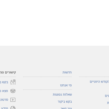
חדשות
קישורים מהי
קודש היווניים
בקש בי
מי אנחנו
מצא כי
(פותח
שאלות נפוצות
ים
חלון
סרטוני 
בקש ביקור
חדש)
ת
מידע ו
צור קשר