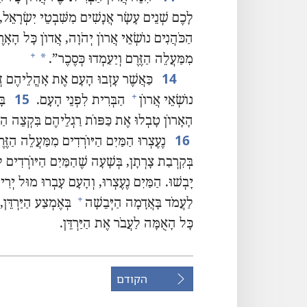
לָכֶם שְׁנֵים עָשָׂר אֲנָשִׁים מִשִּׁבְטֵי יִשְׂרָאֵל
הַכֹּהֲנִים נוֹשְׂאֵי אֲרוֹן יְהֹוָה,‏ אֲדוֹן כָּל הָאָרֶץ,
+
*
מִמַּעֲלֵה הַזֶּרֶם וְיַעַמְדוּ כְּסֶכֶר”‏.‏
14
כַּאֲשֶׁר עָזְבוּ הָעָם אֶת אָהֳלֵיהֶם זְמַן
15
+
נוֹשְׂאֵי אֲרוֹן
הַבְּרִית לִפְנֵי הָעָם.‏
בָּ
הָאָרוֹן טָבְלוּ אֶת כַּפּוֹת רַגְלֵיהֶם בִּקְצֵה הַמַּי
16
נֶעֶצְרוּ הַמַּיִם הַיּוֹרְדִים מִמַּעֲלֵה הַזֶּר
בְּקִרְבַת צָרְתָן,‏ בְּשָׁעָה שֶׁהַמַּיִם הַיּוֹרְדִים
יָבְשׁוּ.‏ הַמַּיִם נֶעֶצְרוּ,‏ וְהָעָם עָבְרוּ מוּל יְרִיח
+
לַעֲמֹד בָּאֲדָמָה הַיְּבֵשָׁה
בְּאֶמְצַע הַיַּרְדֵּן,
כָּל הָאֻמָּה לַעֲבֹר אֶת הַיַּרְדֵּן.‏
הקודם