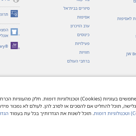
ם
סיורים בבית־אל
תרומ
אסיפות
(פותח
ות לאסיפות
חלון
ערב הזיכרון
חדש)
המצפ
כינוסים
(פותח
אונליי
חלון
פעילויות
®JW Library
חדש)
חוויות
JW B
ברחבי העולם
 מן המקרא
כדי לספק לך את חוויית הגלישה הטובה ביותר אנו משתמשים בעוגיות (Cookies) 
גלישה, תוכל להחליט אם להסכים או לסרב להן. לעולם לא נמכור מידע א
. תוכל לשנות את הגדרותיך בכל עת בעמוד
הגדר
© 2026 Watch Tower Bible and Tract S
Copyright
תנאי שימוש
|
מדיניות פרט