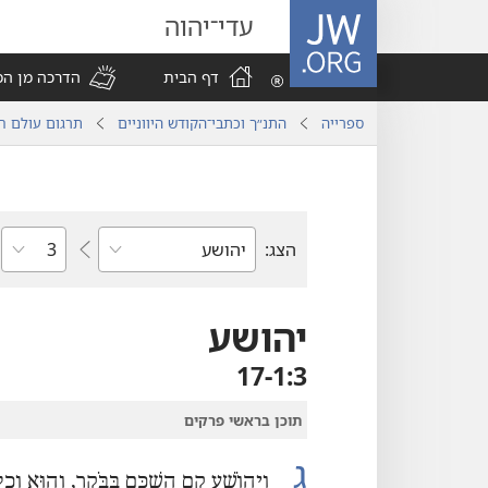
JW.ORG
עדי־יהוה
דף הבית
הדרכה מן ה
ספרייה
התנ״ך וכתבי־הקודש היווניים
תרגום עולם ח
פרק
הצג:
ספר
מקרא
יהושע
3‏:1‏-17
תוכן בראשי פרקים
ג
וִיהוֹשֻׁעַ קָם הַשְׁכֵּם בַּבֹּקֶר,‏ וְהוּא וְכָל