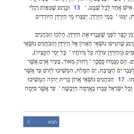
13
+
,‏ אִישׁ אֶחָד לְכָל שֵׁבֶט,‏
וּבָרֶגַע שֶׁכַּפּוֹת רַגְלֵי
*
‏ יִגְּעוּ
בְּמֵי הַיַּרְדֵּן,‏ יֵעָצְרוּ מֵי הַיַּרְדֵּן הַיּוֹרְדִים
 קָצָר לִפְנֵי שֶׁעָבְרוּ אֶת הַיַּרְדֵּן,‏ הָלְכוּ הַכֹּהֲנִים
רֶגַע שֶׁהִגִּיעוּ נוֹשְׂאֵי הָאָרוֹן אֶל הַיַּרְדֵּן וְהַכֹּהֲנִים נוֹשְׂאֵי
+
ִם (‏וְהַיַּרְדֵּן עוֹלֶה עַל גְּדוֹתָיו
כָּל יְמֵי הַקָּצִיר)‏,‏
*
ֶם.‏ הֵם נֶעֶמְדוּ כְּסֶכֶר
רָחוֹק מְאוֹד,‏ בָּעִיר אָדָם אֲשֶׁר
 לְעֵבֶר יַם הָעֲרָבָה,‏ יַם הַמֶּלַח,‏ הִמְשִׁיכוּ לִזְרֹם עַד אֲשֶׁר
17
וֹ.‏
הַכֹּהֲנִים נוֹשְׂאֵי אֲרוֹן בְּרִית יְהֹוָה הִמְשִׁיכוּ
+
‏ וְכָל יִשְׂרָאֵל עָבְרוּ בָּאֲדָמָה הַיְּבֵשָׁה
עַד אֲשֶׁר סִיְּמָה
הבא