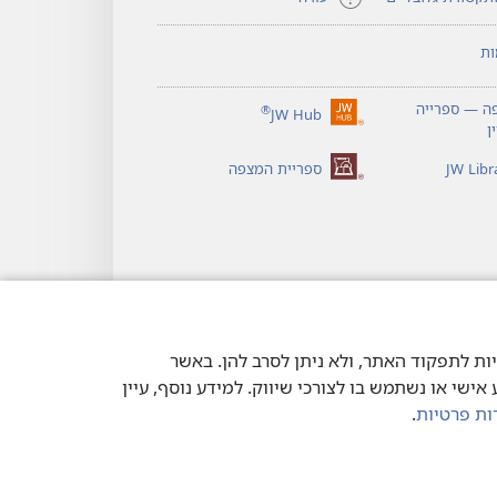
ות
ה — ספרייה
®
JW Hub
(פותח
ן
חלון
חדש)
ספריית המצפה
וטכנולוגיות דומות. חלק מהעוגיות הכרחיות לתפקוד האתר, ולא ניתן לסרב להן. באשר
ישי או נשתמש בו לצורכי שיווק. למידע נוסף, עיין
ות פרטיות
.
יות
|
הגדרות פרטיות