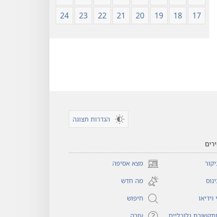
24
23
22
21
20
19
18
17
הגדרות תצוגה
רים
קור
מצא אסיפה
(פותח
חלון
נוס
מה חדש
חדש)
וידיאו
חיפוש
תקשורת גלובליים
עזרה