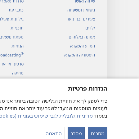
שלווה ואושר
סדרות מאמרי
נישואין ומשפחה
כתבי עת
צעירים ובני נוער
גיליונות פעיל
ילדים
תוכניות
אמונה באלוהים
מפתח נושאים
המדע והמקרא
הנחיות
®
היסטוריה והמקרא
roadcasting
סרטוני וידיאו
מוזיקה
דרמות שמע
הגדרות פרטיות
קריאה דרמטית
לעוגיות הנוספות שנועדו לשפר עוד יותר את חוויית ה
בעמוד
מדיניות גלובלית לגבי שימוש בעוגיות (‏Cookies)‏ וטכנולוגיות דומות
ociety of Pennsylvania.
מסכים
מסרב
התאמה