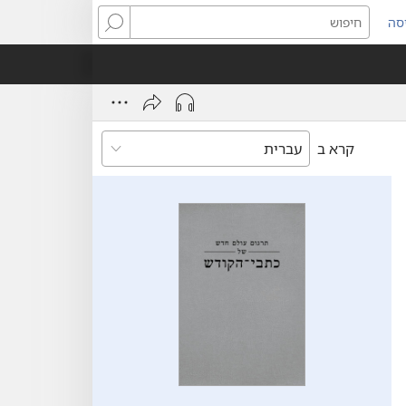
סה
ותח
חיפוש
ון
ש)
קרא ב