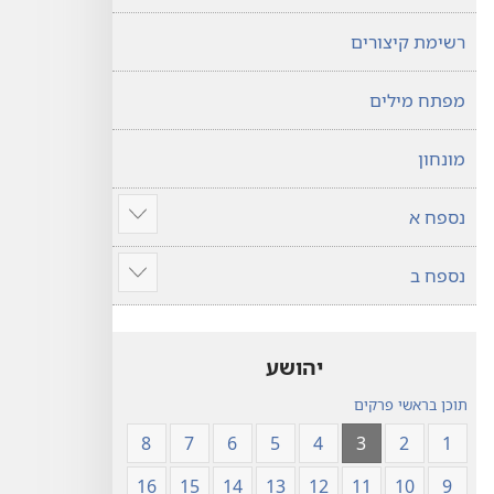
רשימת קיצורים
מפתח מילים
מונחון
נספח א
הצג
עוד
נספח ב
הצג
עוד
יהושע
תוכן בראשי פרקים
8
7
6
5
4
3
2
1
16
15
14
13
12
11
10
9