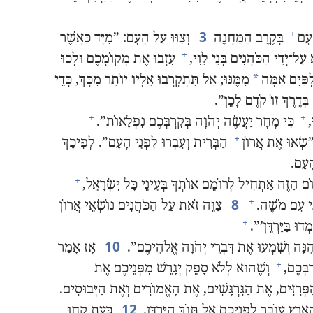
3
+
ָעָם
בְּקֶרֶב הַמַּחֲנֶה
וְצִוּוּ עַל הָעָם:‏ ”‏מִיָּד כַּאֲשֶׁר
+
ַל־יְדֵי הַכֹּהֲנִים בְּנֵי לֵוִי,‏
עִזְבוּ אֶת מְקוֹמְכֶם וּלְכוּ
*
פַּיִם אַמָּה
מִמֶּנּוּ;‏ אַל תִּתְקָרְבוּ אֵלָיו יוֹתֵר מִכָּךְ,‏ כְּדֵי
בְּדֶרֶךְ זוֹ קֹדֶם לָכֵן”‏.‏
+
+
‏
כִּי מָחָר יַעֲשֶׂה יְהֹוָה בְּקִרְבְּכֶם נִפְלָאוֹת”‏.‏
+
”‏שְׂאוּ אֶת אֲרוֹן
הַבְּרִית וְעִבְרוּ לִפְנֵי הָעָם”‏.‏ לְפִיכָךְ
ָעָם.‏
+
וֹם הַזֶּה אַתְחִיל לְרוֹמֵם אוֹתְךָ בְּעֵינֵי כָּל יִשְׂרָאֵל,‏
8
+
י עִם מֹשֶׁה.‏
צַוֵּה זֹאת עַל הַכֹּהֲנִים נוֹשְׂאֵי אֲרוֹן
+
ּ בַּיַּרְדֵּן’‏”‏.‏
10
הֵנָּה וְשִׁמְעוּ אֶת דִּבְרֵי יְהֹוָה אֱלֹהֵיכֶם”‏.‏
אָז אָמַר
+
בְּכֶם,‏
וְשֶׁהוּא לְלֹא סָפֵק יְגָרֵשׁ מִפְּנֵיכֶם אֶת
ְּרִזִּים,‏ אֶת הַגִּרְגָּשִׁים,‏ אֶת הָאֱמוֹרִים וְאֶת הַיְּבוּסִים.‏
12
רֶץ עוֹבֵר לִפְנֵיכֶם אֶל תּוֹךְ הַיַּרְדֵּן.‏
כָּעֵת קְחוּ