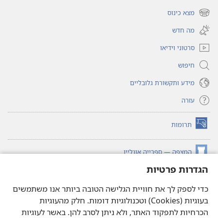
חלון
מצא כינוס
(פותח
חדש)
חלון
מה חדש
חדש)
סרטוני וידיאו
חיפוש
מידע ותקשורת גלובליים
עזרה
תרומות
(פותח
חלון
חדש)
המצפה — ספרייה אונליין
(פותח
חלון
הגדרות פרטיות
®
JW Hub
חדש)
(פותח
חלון
כדי לספק לך את חוויית הגלישה הטובה ביותר אנו משתמשים
®JW Library
חדש)
בעוגיות (Cookies) וטכנולוגיות דומות. חלק מהעוגיות
הכרחיות לתפקוד האתר, ולא ניתן לסרב להן. באשר לעוגיות
ספריית המצפה