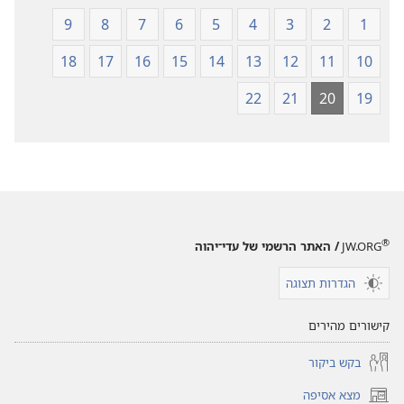
9
8
7
6
5
4
3
2
1
18
17
16
15
14
13
12
11
10
22
21
20
19
®
JW.ORG
/ האתר הרשמי של עדי־יהוה
הגדרות תצוגה
קישורים מהירים
בקש ביקור
מצא אסיפה
(פותח