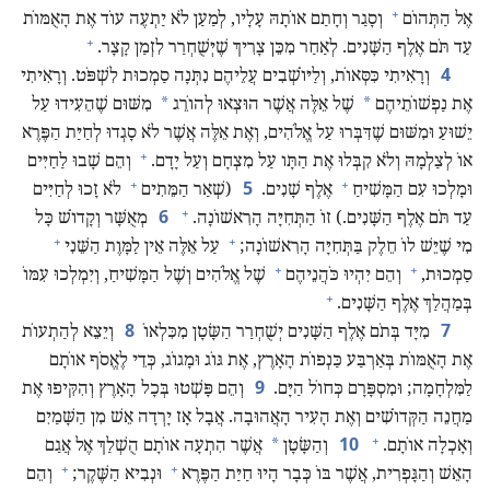
+
אֶל הַתְּהוֹם
וְסָגַר וְחָתַם אוֹתָהּ עָלָיו,‏ לְמַעַן לֹא יַתְעֶה עוֹד אֶת הָאֻמּוֹת
+
עַד תֹּם אֶלֶף הַשָּׁנִים.‏ לְאַחַר מִכֵּן צָרִיךְ שֶׁיְּשֻׁחְרַר לִזְמַן קָצָר.‏
4
וְרָאִיתִי כִּסְּאוֹת,‏ וְלַיּוֹשְׁבִים עֲלֵיהֶם נִתְּנָה סַמְכוּת לִשְׁפֹּט.‏ וְרָאִיתִי
*
*
אֶת נַפְשׁוֹתֵיהֶם
שֶׁל אֵלֶּה אֲשֶׁר הוּצְאוּ לְהוֹרֵג
מִשּׁוּם שֶׁהֵעִידוּ עַל
יֵשׁוּעַ וּמִשּׁוּם שֶׁדִּבְּרוּ עַל אֱלֹהִים,‏ וְאֶת אֵלֶּה אֲשֶׁר לֹא סָגְדוּ לְחַיַּת הַפֶּרֶא
+
אוֹ לְצַלְמָהּ וְלֹא קִבְּלוּ אֶת הַתָּו עַל מִצְחָם וְעַל יָדָם.‏
וְהֵם שָׁבוּ לַחַיִּים
+
+
5
וּמָלְכוּ עִם הַמָּשִׁיחַ
אֶלֶף שָׁנִים.‏
‏(‏שְׁאַר הַמֵּתִים
לֹא זָכוּ לְחַיִּים
+
6
עַד תֹּם אֶלֶף הַשָּׁנִים.‏)‏ זוֹ הַתְּחִיָּה הָרִאשׁוֹנָה.‏
מְאֻשָּׁר וְקָדוֹשׁ כָּל
+
+
מִי שֶׁיֵּשׁ לוֹ חֵלֶק בַּתְּחִיָּה הָרִאשׁוֹנָה;‏
עַל אֵלֶּה אֵין לַמָּוֶת הַשֵּׁנִי
+
+
סַמְכוּת,‏
וְהֵם יִהְיוּ כֹּהֲנֵיהֶם
שֶׁל אֱלֹהִים וְשֶׁל הַמָּשִׁיחַ,‏ וְיִמְלְכוּ עִמּוֹ
+
בְּמַהֲלַךְ אֶלֶף הַשָּׁנִים.‏
8
7
מִיָּד בְּתֹם אֶלֶף הַשָּׁנִים יְשֻׁחְרַר הַשָּׂטָן מִכִּלְאוֹ
וְיֵצֵא לְהַתְעוֹת
אֶת הָאֻמּוֹת בְּאַרְבַּע כַּנְפוֹת הָאָרֶץ,‏ אֶת גּוֹג וּמָגוֹג,‏ כְּדֵי לֶאֱסֹף אוֹתָם
9
לַמִּלְחָמָה;‏ וּמִסְפָּרָם כְּחוֹל הַיָּם.‏
וְהֵם פָּשְׁטוּ בְּכָל הָאָרֶץ וְהִקִּיפוּ אֶת
מַחֲנֵה הַקְּדוֹשִׁים וְאֶת הָעִיר הָאֲהוּבָה.‏ אֲבָל אָז יָרְדָה אֵשׁ מִן הַשָּׁמַיִם
+
10
*
וְאָכְלָה אוֹתָם.‏
וְהַשָּׂטָן
אֲשֶׁר הִתְעָה אוֹתָם הֻשְׁלַךְ אֶל אֲגַם
+
+
הָאֵשׁ וְהַגָּפְרִית,‏ אֲשֶׁר בּוֹ כְּבָר הָיוּ חַיַּת הַפֶּרֶא
וּנְבִיא הַשֶּׁקֶר;‏
וְהֵם