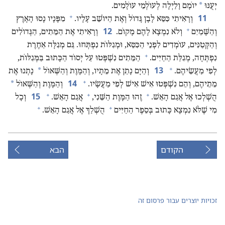
*
יְעֻנּוּ
יוֹמָם וָלַיְלָה לְעוֹלְמֵי עוֹלָמִים.‏
+
11
וְרָאִיתִי כִּסֵּא לָבָן גָּדוֹל וְאֶת הַיּוֹשֵׁב עָלָיו.‏
מִפָּנָיו נָסוּ הָאָרֶץ
+
12
וְהַשָּׁמַיִם
וְלֹא נִמְצָא לָהֶם מָקוֹם.‏
וְרָאִיתִי אֶת הַמֵּתִים,‏ הַגְּדוֹלִים
וְהַקְּטַנִּים,‏ עוֹמְדִים לִפְנֵי הַכִּסֵּא,‏ וּמְגִלּוֹת נִפְתְּחוּ.‏ גַּם מְגִלָּה אַחֶרֶת
+
נִפְתְּחָה,‏ מְגִלַּת הַחַיִּים.‏
הַמֵּתִים נִשְׁפְּטוּ עַל יְסוֹד הַכָּתוּב בַּמְּגִלּוֹת,‏
+
13
*
לְפִי מַעֲשֵׂיהֶם.‏
וְהַיָּם נָתַן אֶת מֵתָיו,‏ וְהַמָּוֶת וְהַשְּׁאוֹל
נָתְנוּ אֶת
+
14
*
מֵתֵיהֶם,‏ וְהֵם נִשְׁפְּטוּ אִישׁ אִישׁ לְפִי מַעֲשָׂיו.‏
וְהַמָּוֶת וְהַשְּׁאוֹל
+
+
+
15
הֻשְׁלְכוּ אֶל אֲגַם הָאֵשׁ.‏
זֶהוּ הַמָּוֶת הַשֵּׁנִי,‏
אֲגַם הָאֵשׁ.‏
וְכָל
+
+
מִי שֶׁלֹּא נִמְצָא כָּתוּב בְּסֵפֶר הַחַיִּים
הֻשְׁלַךְ אֶל אֲגַם הָאֵשׁ.‏
הקודם
הבא
זכויות יוצרים עבור פרסום זה