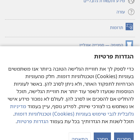
מידע ותקשורת גלובליים
עזרה
תרומות
(פותח
חלון
חדש)
המצפה — ספרייה אונליין
(פותח
חלון
הגדרות פרטיות
®
JW Hub
חדש)
(פותח
חלון
כדי לספק לך את חוויית הגלישה הטובה ביותר אנו משתמשים
®JW Library
חדש)
בעוגיות (Cookies) וטכנולוגיות דומות. חלק מהעוגיות
הכרחיות לתפקוד האתר, ולא ניתן לסרב להן. באשר לעוגיות
ספריית המצפה
הנוספות שנועדו לשפר עוד יותר את חוויית הגלישה, תוכל
להחליט אם להסכים או לסרב להן. לעולם לא נמכור מידע אישי
או נשתמש בו לצורכי שיווק. למידע נוסף, עיין בעמוד
מדיניות
גלובלית לגבי שימוש בעוגיות (‏Cookies)‏ וטכנולוגיות דומות
.
Copyright
© 2026 Watch Tower Bible and Tract Society of Pennsylvania.
תוכל לשנות את הגדרותיך בכל עת בעמוד
הגדרות פרטיות
.
הצג
תנאי שימוש
|
מדיניות פרטיות
|
הגדרות פרטיות
את
מסכים
מסרב
התאמה