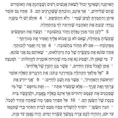
הָאֵיתָנָה וְשֶׁאֵינְךָ יָכוֹל לָשֵׂאת אֲנָשִׁים רָעִים וְשֶׁבָּחַנְתָּ אֶת הָאוֹמְרִים
+
3
שֶׁהֵם שְׁלִיחִים,‏
אַךְ אֵינָם,‏ וְנוֹכַחְתָּ שֶׁשַּׁקְרָנִים הֵם.‏
אַתָּה גַּם עוֹמֵד
+
+
4
אֵיתָן וְהִתְמַדְתָּ לְמַעַן שְׁמִי
וְלֹא הִתְעַיַּפְתָּ.‏
אוּלָם יֵשׁ לִי טַעֲנָה
נֶגְדְּךָ:‏ עָזַבְתָּ אֶת הָאַהֲבָה שֶׁהָיְתָה לְךָ בַּהַתְחָלָה.‏
+
5
‏”‏’‏לָכֵן זְכֹר מִנַּיִן נָפַלְתָּ וַחֲזֹר בִּתְשׁוּבָה
וַעֲשֵׂה אֶת הַמַּעֲשִׂים
+
שֶׁעָשִׂיתָ בַּתְּחִלָּה,‏ שֶׁאִם לֹא כֵן אָבוֹא אֵלֶיךָ וְאָסִיר אֶת מְנוֹרָתְךָ
+
6
מִמְּקוֹמָהּ — אִם לֹא תַּחְזֹר בִּתְשׁוּבָה.‏
אַךְ זֶה יֵאָמֵר לִזְכוּתְךָ:‏
+
אַתָּה שׂוֹנֵא אֶת מַעֲשֶׂיהָ שֶׁל כַּת נִיקוֹלַאוּס,‏
שֶׁאוֹתָם גַּם אֲנִי שׂוֹנֵא.‏
+
7
מִי שֶׁאֹזֶן לוֹ,‏ יִשְׁמַע נָא אֶת מָה שֶׁהָרוּחַ אוֹמֶרֶת לַקְּהִלּוֹת:‏
לַמְּנַצֵּחַ
+
+
אֶתֵּן לֶאֱכֹל מֵעֵץ הַחַיִּים,‏
אֲשֶׁר בְּגַן הָעֵדֶן שֶׁל אֱלֹהִים’‏.‏
8
‏”‏אֶל מַלְאַךְ הַקְּהִלָּה בִּזְמִירְנָה כְּתֹב:‏ אֶת הַדְּבָרִים הָאֵלֶּה אוֹמֵר
+
+
9
’‏הָרִאשׁוֹן וְהָאַחֲרוֹן’‏,‏
אֲשֶׁר מֵת וְשָׁב לַחַיִּים:‏
‏’‏אֲנִי יוֹדֵעַ אֶת
+
*
צָרָתְךָ וְאֶת עָנְיְךָ — אֶלָּא שֶׁעָשִׁיר אַתָּה
— וְאֶת גִּדּוּפָם
שֶׁל מִי
שֶׁמְּכַנִּים אֶת עַצְמָם יְהוּדִים אַךְ אֵינָם כָּאֵלֶּה בֶּאֱמֶת,‏ וּלְמַעֲשֶׂה בֵּית
+
10
כְּנֶסֶת שֶׁל הַשָּׂטָן הֵם.‏
אַל תִּפְחַד מִפְּנֵי מָה שֶׁאַתָּה עָתִיד לִסְבֹּל.‏
+
*
הִנֵּה הַשָּׂטָן
יוֹסִיף לְהַשְׁלִיךְ כַּמָּה מִכֶּם לְבֵית הַסֹּהַר כְּדֵי שֶׁתְּנֻסּוּ
עַד תֹּם,‏ וְתִהְיֶה לָכֶם צָרָה בְּמֶשֶׁךְ עֲשָׂרָה יָמִים.‏ הֱיֵה נֶאֱמָן עַד מָוֶת,‏