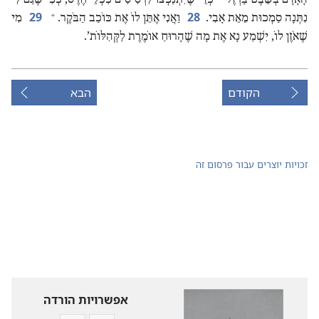
+
29
28
נִתְּנָה סַמְכוּת מֵאֵת אָבִי.‏
וַאֲנִי אֶתֵּן לוֹ אֶת כּוֹכַב הַבֹּקֶר.‏
מִי
שֶׁאֹזֶן לוֹ,‏ יִשְׁמַע נָא אֶת מָה שֶׁהָרוּחַ אוֹמֶרֶת לַקְּהִלּוֹת’‏.‏
הקודם
הבא
זכויות יוצרים עבור פרסום זה
אפשרויות הורדה