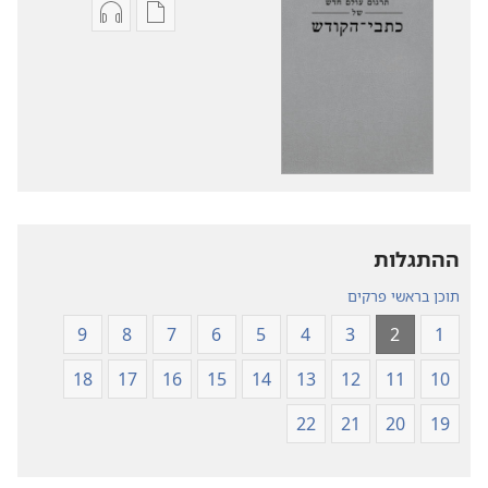
אפשרויות
אפשרויות
להורדה
להורדה
של
של
פרסומים
קובצי
תרגום
שמע
עולם
תרגום
חדש
עולם
של
חדש
של
כתבי־הקודש
ההתגלות
כתבי־הקודש
תוכן בראשי פרקים
9
8
7
6
5
4
3
2
1
18
17
16
15
14
13
12
11
10
22
21
20
19