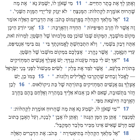
+
+
11
וְאֶתֵּן לְךָ אֶת כֶּתֶר הַחַיִּים.‏
מִי שֶׁאֹזֶן לוֹ,‏ יִשְׁמַע נָא
אֶת מָה
+
+
שֶׁהָרוּחַ אוֹמֶרֶת לַקְּהִלּוֹת:‏ הַמְּנַצֵּחַ
לֹא יִנָּזֵק עַל־יְדֵי הַמָּוֶת הַשֵּׁנִי’‏.‏
12
‏”‏אֶל מַלְאַךְ הַקְּהִלָּה בְּפֶּרְגָּמוֹס כְּתֹב:‏ אֶת הַדְּבָרִים הָאֵלֶּה אוֹמֵר
+
13
*
זֶה אֲשֶׁר לוֹ חֶרֶב הַפִּיפִיּוֹת
הַחַדָּה וְהָאֲרֻכָּה:‏
‏’‏אֲנִי יוֹדֵעַ הֵיכָן
מְקוֹם מוֹשָׁבְךָ,‏ הַמָּקוֹם שֶׁבּוֹ שׁוֹכֵן כֵּס מַלְכוּתוֹ שֶׁל הַשָּׂטָן;‏ לַמְרוֹת זֹאת,‏
+
+
אַתָּה דָּבֵק בִּשְׁמִי,‏
וְלֹא הִתְכַּחַשְׁתָּ לֶאֱמוּנָתְךָ בִּי
גַּם בִּימֵי אַנְטִיפַּס,‏
+
+
עֵדִי הַנֶּאֱמָן,‏
אֲשֶׁר נֶהֱרַג
אֶצְלְכֶם בִּמְקוֹם מוֹשָׁבוֹ שֶׁל הַשָּׂטָן.‏
14
‏”‏’‏אַךְ יֵשׁ לִי כַּמָּה טְעָנוֹת נֶגְדְּךָ:‏ יֵשׁ אֶצְלְךָ אֲנָשִׁים הַמַּחְזִיקִים
+
+
בְּתוֹרַת בִּלְעָם,‏
אֲשֶׁר לִמֵּד אֶת בָּלָק
לָשִׂים מִכְשׁוֹל לִפְנֵי בְּנֵי יִשְׂרָאֵל
+
15
*
— לֶאֱכֹל זְבָחִים שֶׁהֻקְרְבוּ לֶאֱלִילִים וְלִזְנוֹת.‏
כְּמוֹ כֵן,‏ יֵשׁ
+
16
אֶצְלְךָ גַּם אֲנָשִׁים הַמַּחְזִיקִים בְּתוֹרָתָהּ שֶׁל כַּת נִיקוֹלַאוּס.‏
לָכֵן
חֲזֹר בִּתְשׁוּבָה,‏ שֶׁאִם לֹא כֵן אָבוֹא אֵלֶיךָ בִּמְהֵרָה וְאֶלָּחֵם בָּהֶם בַּחֶרֶב
+
הָאֲרֻכָּה הַיּוֹצֵאת מִפִּי.‏
+
17
‏”‏’‏מִי שֶׁאֹזֶן לוֹ,‏ יִשְׁמַע נָא אֶת מָה שֶׁהָרוּחַ אוֹמֶרֶת לַקְּהִלּוֹת:‏
+
+
*
לַמְּנַצֵּחַ
אֶתֵּן מִן הַמָּן הַגָּנוּז
וְאֶתֵּן לוֹ אֶבֶן
לְבָנָה,‏ וְעַל הָאֶבֶן כָּתוּב
שֵׁם חָדָשׁ שֶׁאִישׁ אֵינוֹ מַכִּיר מִלְּבַד הַמְּקַבֵּל’‏.‏
+
18
‏”‏אֶל מַלְאַךְ הַקְּהִלָּה בְּתִיאָטִירָה
כְּתֹב:‏ אֶת הַדְּבָרִים הָאֵלֶּה