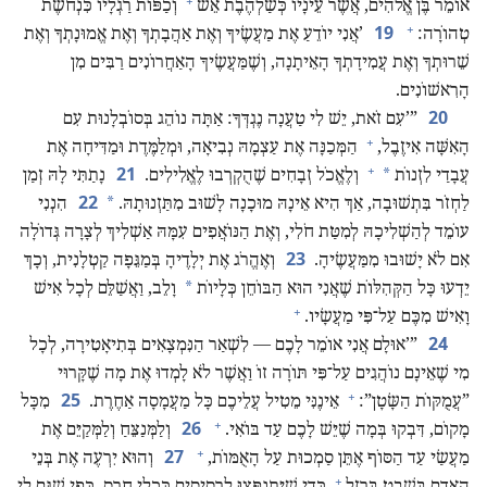
+
אוֹמֵר בֶּן אֱלֹהִים,‏ אֲשֶׁר עֵינָיו כְּשַׁלְהֶבֶת אֵשׁ
וְכַפּוֹת רַגְלָיו כִּנְחֹשֶׁת
+
19
טְהוֹרָה:‏
‏’‏אֲנִי יוֹדֵעַ אֶת מַעֲשֶׂיךָ וְאֶת אַהֲבָתְךָ וְאֶת אֱמוּנָתְךָ וְאֶת
שֵׁרוּתְךָ וְאֶת עֲמִידָתְךָ הָאֵיתָנָה,‏ וְשֶׁמַּעֲשֶׂיךָ הָאַחֲרוֹנִים רַבִּים מִן
הָרִאשׁוֹנִים.‏
20
‏”‏’‏עִם זֹאת,‏ יֵשׁ לִי טַעֲנָה נֶגְדְּךָ:‏ אַתָּה נוֹהֵג בְּסוֹבְלָנוּת עִם
+
הָאִשָּׁה אִיזֶבֶל,‏
הַמְּכַנָּה אֶת עַצְמָהּ נְבִיאָה,‏ וּמְלַמֶּדֶת וּמַדִּיחָה אֶת
+
21
*
עֲבָדַי לִזְנוֹת
וְלֶאֱכֹל זְבָחִים שֶׁהֻקְרְבוּ לֶאֱלִילִים.‏
נָתַתִּי לָהּ זְמַן
22
*
לַחְזֹר בִּתְשׁוּבָה,‏ אַךְ הִיא אֵינָהּ מוּכָנָה לָשׁוּב מִתַּזְנוּתָהּ.‏
הִנְנִי
עוֹמֵד לְהַשְׁלִיכָהּ לְמִטַּת חֹלִי,‏ וְאֶת הַנּוֹאֲפִים עִמָּהּ אַשְׁלִיךְ לְצָרָה גְּדוֹלָה
23
אִם לֹא יָשׁוּבוּ מִמַּעֲשֶׂיהָ.‏
וְאֶהֱרֹג אֶת יְלָדֶיהָ בְּמַגֵּפָה קַטְלָנִית,‏ וְכָךְ
*
יֵדְעוּ כָּל הַקְּהִלּוֹת שֶׁאֲנִי הוּא הַבּוֹחֵן כְּלָיוֹת
וָלֵב,‏ וַאֲשַׁלֵּם לְכָל אִישׁ
+
וָאִישׁ מִכֶּם עַל־פִּי מַעֲשָׂיו.‏
24
‏”‏’‏אוּלָם אֲנִי אוֹמֵר לָכֶם — לִשְׁאַר הַנִּמְצָאִים בְּתִיאָטִירָה,‏ לְכָל
מִי שֶׁאֵינָם נוֹהֲגִים עַל־פִּי תּוֹרָה זוֹ וַאֲשֶׁר לֹא לָמְדוּ אֶת מָה שֶׁקָּרוּי
+
25
”‏עֲמֻקּוֹת הַשָּׂטָן”‏:‏
אֵינֶנִּי מֵטִיל עֲלֵיכֶם כָּל מַעֲמָסָה אַחֶרֶת.‏
מִכָּל
+
26
מָקוֹם,‏ דִּבְקוּ בְּמָה שֶׁיֵּשׁ לָכֶם עַד בּוֹאִי.‏
וְלַמְּנַצֵּחַ וְלַמְּקַיֵּם אֶת
+
27
מַעֲשַׂי עַד הַסּוֹף אֶתֵּן סַמְכוּת עַל הָאֻמּוֹת,‏
וְהוּא יִרְעֶה אֶת בְּנֵי
+
הָאָדָם בְּשֵׁבֶט בַּרְזֶל
כְּדֵי שֶׁיִּתְנַפְּצוּ לִרְסִיסִים כִּכְלֵי חֶרֶס,‏ כְּפִי שֶׁגַּם לִי