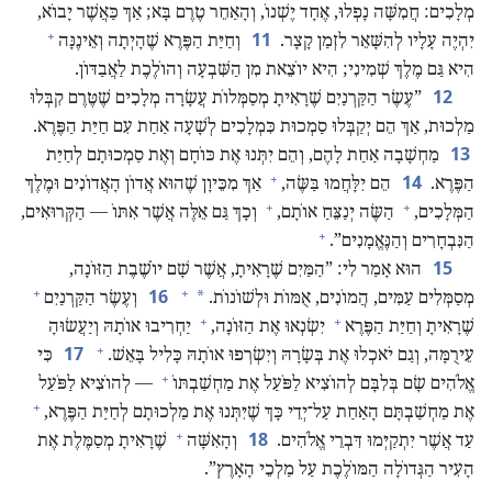
מְלָכִים:‏ חֲמִשָּׁה נָפְלוּ,‏ אֶחָד יֶשְׁנוֹ,‏ וְהָאַחֵר טֶרֶם בָּא;‏ אַךְ כַּאֲשֶׁר יָבוֹא,‏
+
11
יִהְיֶה עָלָיו לְהִשָּׁאֵר לִזְמַן קָצָר.‏
וְחַיַּת הַפֶּרֶא שֶׁהָיְתָה וְאֵינֶנָּה
הִיא גַּם מֶלֶךְ שְׁמִינִי;‏ הִיא יוֹצֵאת מִן הַשִּׁבְעָה וְהוֹלֶכֶת לַאֲבַדּוֹן.‏
12
‏”‏עֶשֶׂר הַקַּרְנַיִם שֶׁרָאִיתָ מְסַמְּלוֹת עֲשָׂרָה מְלָכִים שֶׁטֶּרֶם קִבְּלוּ
מַלְכוּת,‏ אַךְ הֵם יְקַבְּלוּ סַמְכוּת כִּמְלָכִים לְשָׁעָה אַחַת עִם חַיַּת הַפֶּרֶא.‏
13
מַחְשָׁבָה אַחַת לָהֶם,‏ וְהֵם יִתְּנוּ אֶת כּוֹחָם וְאֶת סַמְכוּתָם לְחַיַּת
+
14
הַפֶּרֶא.‏
הֵם יִלָּחֲמוּ בַּשֶּׂה,‏
אַךְ מִכֵּיוָן שֶׁהוּא אֲדוֹן הָאֲדוֹנִים וּמֶלֶךְ
+
+
הַמְּלָכִים,‏
הַשֶּׂה יְנַצֵּחַ אוֹתָם,‏
וְכָךְ גַּם אֵלֶּה אֲשֶׁר אִתּוֹ — הַקְּרוּאִים,‏
+
הַנִּבְחָרִים וְהַנֶּאֱמָנִים”‏.‏
15
הוּא אָמַר לִי:‏ ”‏הַמַּיִם שֶׁרָאִיתָ,‏ אֲשֶׁר שָׁם יוֹשֶׁבֶת הַזּוֹנָה,‏
+
+
16
*
מְסַמְּלִים עַמִּים,‏ הֲמוֹנִים,‏ אֻמּוֹת וּלְשׁוֹנוֹת.‏
וְעֶשֶׂר הַקַּרְנַיִם
+
+
שֶׁרָאִיתָ וְחַיַּת הַפֶּרֶא
יִשְׂנְאוּ אֶת הַזּוֹנָה,‏
יַחְרִיבוּ אוֹתָהּ וְיַעֲשׂוּהָ
+
17
עֵירֻמָּה,‏ וְגַם יֹאכְלוּ אֶת בְּשָׂרָהּ וְיִשְׂרְפוּ אוֹתָהּ כָּלִיל בָּאֵשׁ.‏
כִּי
+
אֱלֹהִים שָׂם בְּלִבָּם לְהוֹצִיא לַפֹּעַל אֶת מַחְשַׁבְתּוֹ
— לְהוֹצִיא לַפֹּעַל
+
אֶת מַחְשַׁבְתָּם הָאַחַת עַל־יְדֵי כָּךְ שֶׁיִּתְּנוּ אֶת מַלְכוּתָם לְחַיַּת הַפֶּרֶא,‏
+
18
עַד אֲשֶׁר יִתְקַיְּמוּ דִּבְרֵי אֱלֹהִים.‏
וְהָאִשָּׁה
שֶׁרָאִיתָ מְסַמֶּלֶת אֶת
הָעִיר הַגְּדוֹלָה הַמּוֹלֶכֶת עַל מַלְכֵי הָאָרֶץ”‏.‏