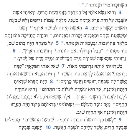
+
*
הִשְׁתַּכְּרוּ מִיֵּין תַּזְנוּתָהּ”‏.‏
3
וְהוּא נָשָׂא אוֹתִי אֶל הַמִּדְבָּר בְּאֶמְצָעוּת הָרוּחַ.‏ וְרָאִיתִי אִשָּׁה
יוֹשֶׁבֶת עַל חַיַּת פֶּרֶא אֲדֻמָּה כְּשָׁנִי,‏ מְלֵאָה שְׁמוֹת גִּדּוּפִים וְלָהּ שִׁבְעָה
+
4
רָאשִׁים וְעֶשֶׂר קַרְנַיִם.‏
הָאִשָּׁה הָיְתָה לְבוּשָׁה אַרְגָּמָן
וְשָׁנִי
+
וּמְקֻשֶּׁטֶת בְּזָהָב וּבַאֲבָנִים יְקָרוֹת וּבִפְנִינִים,‏
וּבְיָדָהּ הֶחְזִיקָה כּוֹס זָהָב
5
*
מְלֵאָה בְּתוֹעֵבוֹת וּבְטֻמְאוֹת תַּזְנוּתָהּ.‏
עַל מִצְחָהּ הָיָה כָּתוּב שֵׁם,‏
+
+
6
סוֹד מִסְתּוֹרִי:‏ ”‏בָּבֶל הַגְּדוֹלָה,‏ אֵם הַזּוֹנוֹת
וְתוֹעֲבוֹת הָאָרֶץ”‏.‏
+
וְרָאִיתִי שֶׁהָאִשָּׁה שִׁכּוֹרָה מִדַּם הַקְּדוֹשִׁים וּמִדַּם עֵדָיו שֶׁל יֵשׁוּעַ.‏
7
כְּשֶׁרָאִיתִי אוֹתָהּ נִדְהַמְתִּי מְאוֹד.‏
שָׁאַל אוֹתִי הַמַּלְאָךְ:‏ ”‏לָמָּה
+
נִדְהַמְתָּ?‏ אֲנִי אֲגַלֶּה לְךָ אֶת סוֹד הָאִשָּׁה
וְחַיַּת הַפֶּרֶא הַנּוֹשֵׂאת אוֹתָהּ
+
8
וַאֲשֶׁר לָהּ שִׁבְעָה רָאשִׁים וְעֶשֶׂר קַרְנַיִם:‏
חַיַּת הַפֶּרֶא שֶׁרָאִיתָ
+
הָיְתָה וְאֵינֶנָּה,‏ אַךְ הִיא עוֹמֶדֶת לַעֲלוֹת מִן הַתְּהוֹם
וְהִיא עֲתִידָה
לָלֶכֶת לַאֲבַדּוֹן.‏ וְיוֹשְׁבֵי הָאָרֶץ — אֵלֶּה שֶׁשְּׁמוֹתֵיהֶם לֹא נִכְתְּבוּ בִּמְגִלַּת
+
הַחַיִּים
מֵאָז נוֹסַד הָעוֹלָם — יִשְׁתּוֹמְמוּ בִּרְאוֹתָם כֵּיצַד חַיַּת הַפֶּרֶא
הָיְתָה וְאֵינֶנָּה אַךְ תִּהְיֶה שׁוּב.‏
+
9
‏”‏לְשֵׁם כָּךְ דְּרוּשׁוֹת תְּבוּנָה וְחָכְמָה:‏ שִׁבְעַת הָרָאשִׁים
מְסַמְּלִים
10
שִׁבְעָה הָרִים,‏ אֲשֶׁר עֲלֵיהֶם יוֹשֶׁבֶת הָאִשָּׁה.‏
וְיֶשְׁנָם שִׁבְעָה