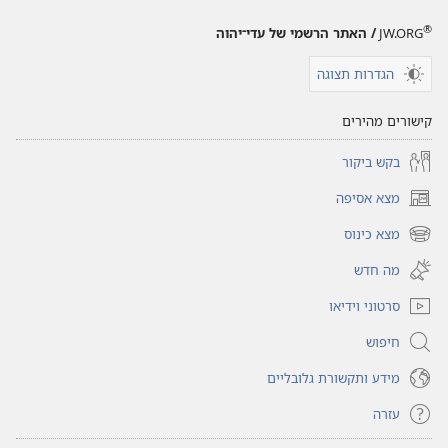
®
JW.ORG
/ האתר הרשמי של עדי־יהוה
הגדרות תצוגה
קישורים מהירים
בקש ביקור
מצא אסיפה
(פותח
חלון
מצא כינוס
(פותח
חדש)
חלון
מה חדש
חדש)
סרטוני וידיאו
חיפוש
מידע ותקשורת גלובליים
עזרה