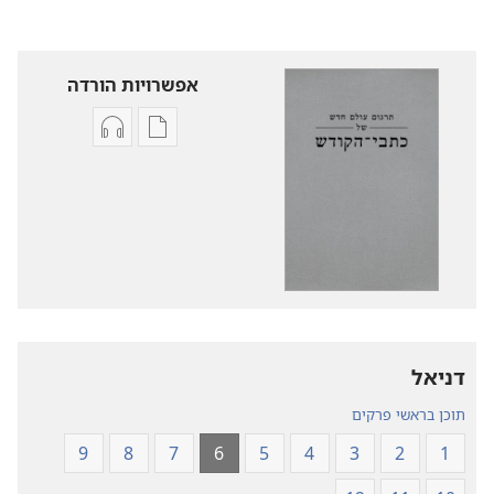
אפשרויות הורדה
אפשרויות
אפשרויות
להורדה
להורדה
של
של
פרסומים
קובצי
תרגום
שמע
עולם
תרגום
חדש
עולם
של
חדש
של
כתבי־הקודש
דניאל
כתבי־הקודש
תוכן בראשי פרקים
9
8
7
6
5
4
3
2
1