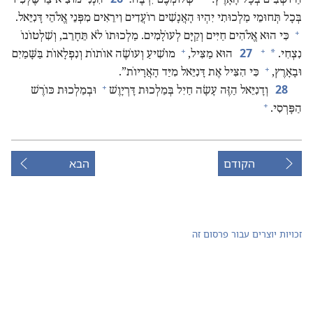
בְּכָל תְּחוּמֵי מַלְכוּתִי יִהְיוּ הָאֲנָשִׁים רוֹעֲדִים וִירֵאִים מִפְּנֵי אֱלֹהֵי דָּנִיֵּאל.‏
+
כִּי הוּא אֱלֹהִים חַיִּים וְקַיָּם לְעוֹלָמִים.‏ מַלְכוּתוֹ לֹא תֵּחָרֵב,‏ וְשִׁלְטוֹנוֹ
+
+
27
*
נִצְחִי.‏
הוּא מַצִּיל,‏
מוֹשִׁיעַ וְעוֹשֶׂה אוֹתוֹת וְנִפְלָאוֹת בַּשָּׁמַיִם
+
וּבָאָרֶץ,‏
כִּי הִצִּיל אֶת דָּנִיֵּאל מִיַּד הָאֲרָיוֹת”‏.‏
+
28
וְדָנִיֵּאל הַזֶּה עָשָׂה חַיִל בְּמַלְכוּת דָּרְיָוֶשׁ
וּבְמַלְכוּת כּוֹרֶשׁ
+
הַפָּרְסִי.‏
הקודם
הבא
זכויות יוצרים עבור פרסום זה