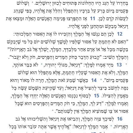
+
בְּחַדְרוֹ עַל הַגַּג הָיוּ הַחַלּוֹנוֹת פְּתוּחִים לְכִוּוּן יְרוּשָׁלַיִם.‏
וְשָׁלוֹשׁ
פְּעָמִים בְּיוֹם כָּרַע עַל בִּרְכָּיו וְהִתְפַּלֵּל וְהִלֵּל אֶת אֱלֹהָיו,‏ כְּפִי שֶׁנָּהַג
11
לַעֲשׂוֹת קֹדֶם לָכֵן.‏
אָז הִתְפָּרְצוּ פְּנִימָה הָאֲנָשִׁים הָאֵלֶּה וּמָצְאוּ אֶת
דָּנִיֵּאל מְבַקֵּשׁ וּמִתְחַנֵּן לִפְנֵי אֱלֹהָיו.‏
12
לָכֵן הֵם נִגְּשׁוּ אֶל הַמֶּלֶךְ וְהִזְכִּירוּ לוֹ אֶת הָאִסּוּר הַמַּלְכוּתִי:‏
”‏הַאִם לֹא חָתַמְתָּ עַל אִסּוּר שֶׁלְּפִיו לְמֶשֶׁךְ שְׁלוֹשִׁים יוֹם כָּל מִי שֶׁיְּבַקֵּשׁ
בַּקָּשָׁה מִכָּל אֵל אוֹ אָדָם אַחֵר מִלְּבַדְּךָ,‏ הַמֶּלֶךְ,‏ יֻשְׁלַךְ אֶל גֹּב הָאֲרָיוֹת?‏”‏
וְהַמֶּלֶךְ הֵשִׁיב:‏ ”‏קָבוּעַ הַדָּבָר כְּחֹק הַמָּדִים וְהַפָּרְסִים,‏ חֹק וְלֹא יַעֲבֹר”‏.‏
+
+
13
מִיָּד אָמְרוּ לַמֶּלֶךְ:‏ ”‏דָּנִיֵּאל,‏ מִגּוֹלֵי יְהוּדָה,‏
לֹא כִּבֵּד אוֹתְךָ,‏
הַמֶּלֶךְ,‏ וְלֹא אֶת הָאִסּוּר שֶׁעָלָיו חָתַמְתָּ,‏ אֶלָּא מִתְפַּלֵּל הוּא שָׁלוֹשׁ
+
14
פְּעָמִים בְּיוֹם”‏.‏
כַּאֲשֶׁר שָׁמַע זֹאת הַמֶּלֶךְ,‏ חָרָה לוֹ מְאוֹד וְהוּא
נִסָּה לַחְשֹׁב כֵּיצַד לְהַצִּיל אֶת דָּנִיֵּאל;‏ וְעַד שְׁקִיעַת הַשֶּׁמֶשׁ עָשָׂה כָּל
15
מַאֲמָץ לְהַצִּילוֹ.‏
לְבַסּוֹף נִכְנְסוּ הָאֲנָשִׁים הָאֵלֶּה יַחְדָּו אֶל הַמֶּלֶךְ,‏
וְאָמְרוּ לַמֶּלֶךְ:‏ ”‏דַּע לְךָ,‏ הַמֶּלֶךְ,‏ כִּי חֹק הַמָּדִים וְהַפָּרְסִים הוּא שֶׁכָּל
+
אִסּוּר אוֹ צַו שֶׁמּוֹצִיא הַמֶּלֶךְ אֵין לְשַׁנּוֹתָם”‏.‏
16
לְפִיכָךְ צִוָּה הַמֶּלֶךְ,‏ וְהֵבִיאוּ אֶת דָּנִיֵּאל וְהִשְׁלִיכוּהוּ אֶל גֹּב
+
הָאֲרָיוֹת.‏
אָמַר הַמֶּלֶךְ לְדָנִיֵּאל:‏ ”‏אֱלֹהֶיךָ אֲשֶׁר אַתָּה עוֹבֵד אוֹתוֹ בְּכָל