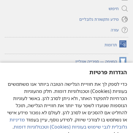
חיפוש
מידע ותקשורת גלובליים
עזרה
תרומות
(פותח
חלון
חדש)
המצפה — ספרייה אונליין
(פותח
חלון
הגדרות פרטיות
®
JW Hub
חדש)
(פותח
חלון
כדי לספק לך את חוויית הגלישה הטובה ביותר אנו משתמשים
®JW Library
חדש)
בעוגיות (Cookies) וטכנולוגיות דומות. חלק מהעוגיות
הכרחיות לתפקוד האתר, ולא ניתן לסרב להן. באשר לעוגיות
ספריית המצפה
הנוספות שנועדו לשפר עוד יותר את חוויית הגלישה, תוכל
להחליט אם להסכים או לסרב להן. לעולם לא נמכור מידע אישי
או נשתמש בו לצורכי שיווק. למידע נוסף, עיין בעמוד
מדיניות
גלובלית לגבי שימוש בעוגיות (‏Cookies)‏ וטכנולוגיות דומות
.
Copyright
© 2026 Watch Tower Bible and Tract Society of Pennsylvania.