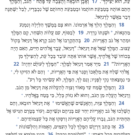
17
*
עֵת,‏ הוּא יַצִּילְךָ”‏.‏
וְאֶבֶן הוּבְאָה וְהֻצְּבָה עַל פֶּתַח
הַגֹּב,‏ וְהַמֶּלֶךְ
חָתַם אוֹתָהּ בְּטַבַּעַת חוֹתָמוֹ וּבְטַבַּעַת הַחוֹתָם שֶׁל נִכְבָּדָיו,‏ לְבַל יִשְׁתַּנֶּה
דָּבָר בַּאֲשֶׁר לְדָנִיֵּאל.‏
18
וְהַמֶּלֶךְ הָלַךְ אֶל אַרְמוֹנוֹ.‏ הוּא צָם בְּמֶשֶׁךְ הַלַּיְלָה וְנִמְנַע
19
*
מֵהַנָּאוֹת,‏
וּשְׁנָתוֹ נָדְדָה.‏
לְבַסּוֹף,‏ עִם עֲלוֹת הַשַּׁחַר,‏ קָם הַמֶּלֶךְ
20
וּמִהֵר אֶל גֹּב הָאֲרָיוֹת.‏
בְּהִתְקָרְבוֹ אֶל הַגֹּב קָרָא אֶל דָּנִיֵּאל בְּקוֹל
עָצוּב.‏ הַמֶּלֶךְ שָׁאַל אֶת דָּנִיֵּאל:‏ ”‏דָּנִיֵּאל,‏ עֶבֶד אֱלֹהִים חַיִּים,‏ הַאִם הָיָה
בְּכוֹחוֹ שֶׁל אֱלֹהֶיךָ,‏ אֲשֶׁר אוֹתוֹ אַתָּה עוֹבֵד בְּכָל עֵת,‏ לְהַצִּילְךָ מִן
22
21
הָאֲרָיוֹת?‏”‏
מִיָּד אָמַר דָּנִיֵּאל לַמֶּלֶךְ:‏ ”‏הַמֶּלֶךְ לְעוֹלָם יִחְיֶה!‏
+
+
אֱלֹהַי שָׁלַח אֶת מַלְאָכוֹ וְסָגַר אֶת פִּי הָאֲרָיוֹת,‏
וְהֵם לֹא הִזִּיקוּ לִי,‏
כִּי נִמְצֵאתִי נָקִי לְפָנָיו;‏ וְגַם לְךָ,‏ הַמֶּלֶךְ,‏ לֹא עָשִׂיתִי כָּל רַע”‏.‏
23
וְהַמֶּלֶךְ שָׂמַח עַד מְאוֹד וְצִוָּה לְהַעֲלוֹת אֶת דָּנִיֵּאל מִן הַגֹּב.‏
+
וְדָנִיֵּאל הֻעֲלָה מִן הַגֹּב,‏ וְהוּא לֹא נִזּוֹק כְּלָל,‏ כִּי בָּטַח בֶּאֱלֹהָיו.‏
24
*
וְהַמֶּלֶךְ צִוָּה,‏ וְהָאֲנָשִׁים שֶׁהֶאֱשִׁימוּ
אֶת דָּנִיֵּאל הוּבְאוּ,‏ וְהֵם
הֻשְׁלְכוּ אֶל גֹּב הָאֲרָיוֹת יַחַד עִם בְּנֵיהֶם וּנְשֵׁיהֶם.‏ וְעוֹד בְּטֶרֶם הִגִּיעוּ אֶל
+
תַּחְתִּית הַגֹּב,‏ גָּבְרוּ עֲלֵיהֶם הָאֲרָיוֹת וְרִסְּקוּ אֶת כָּל עַצְמוֹתֵיהֶם.‏
25
*
אָז כָּתַב דָּרְיָוֶשׁ הַמֶּלֶךְ לְכָל הָעַמִּים,‏ הָאֻמּוֹת וְהַלְּשׁוֹנוֹת
+
26
הַיּוֹשְׁבִים בְּכָל הָאָרֶץ:‏
”‏שְׁלוֹמְכֶם יִרְבֶּה!‏
הִנְנִי מוֹצִיא צַו שֶׁלְּפִיו