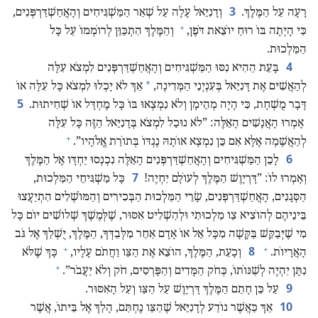
3
רָעָה עַל הַמֶּלֶךְ.‏
וְדָנִיֵּאל עָלָה עַל שְׁאַר הַמַּשְׁגִּיחִים וְהָאֲחַשְׁדַּרְפְּנִים,‏
+
כִּי הָיְתָה בּוֹ רוּחַ יוֹצֵאת דֹּפֶן,‏
וְהַמֶּלֶךְ הִתְכַּוֵּן לְרוֹמְמוֹ עַל כָּל
הַמַּלְכוּת.‏
4
בָּעֵת הַהִיא נִסּוּ הַמַּשְׁגִּיחִים וְהָאֲחַשְׁדַּרְפְּנִים לִמְצֹא עִלָּה
*
לְהַאֲשִׁים אֶת דָּנִיֵּאל בְּעִנְיְנֵי הַמְּדִינָה,‏
אַךְ לֹא יָכְלוּ לִמְצֹא כָּל עִלָּה אוֹ
5
דָּבָר מֻשְׁחָת,‏ כִּי הָיָה מְהֵימָן וְלֹא נִמְצְאוּ בּוֹ כָּל מֶחְדָּל אוֹ שְׁחִיתוּת.‏
אָמְרוּ הָאֲנָשִׁים הָאֵלֶּה:‏ ”‏לֹא נוּכַל לִמְצֹא בְּדָנִיֵּאל הַזֶּה כָּל עִלָּה
+
לְהַאֲשָׁמָה אֶלָּא אִם כֵּן נִמְצָא אוֹתָהּ נֶגְדּוֹ בְּתוֹרַת אֱלֹהָיו”‏.‏
6
לָכֵן הַמַּשְׁגִּיחִים וְהָאֲחַשְׁדַּרְפְּנִים הָאֵלֶּה נִכְנְסוּ יַחְדָּו אֶל הַמֶּלֶךְ
7
וְאָמְרוּ לוֹ:‏ ”‏דָּרְיָוֶשׁ הַמֶּלֶךְ לְעוֹלָם יִחְיֶה!‏
כָּל מַשְׁגִּיחֵי הַמַּלְכוּת,‏
הַסְּגָנִים,‏ הָאֲחַשְׁדַּרְפְּנִים,‏ שָׂרֵי הַמַּלְכוּת הַבְּכִירִים וְהַמּוֹשְׁלִים הִתְיַעֲצוּ
בֵּינֵיהֶם לְהוֹצִיא צַו מַלְכוּתִי וּלְהַשְׁלִיט אִסּוּר,‏ שֶׁלְּמֶשֶׁךְ שְׁלוֹשִׁים יוֹם כָּל
מִי שֶׁיְּבַקֵּשׁ בַּקָּשָׁה מִכָּל אֵל אוֹ אָדָם אַחֵר מִלְּבַדְּךָ,‏ הַמֶּלֶךְ,‏ יֻשְׁלַךְ אֶל גֹּב
+
+
8
הָאֲרָיוֹת.‏
וְכָעֵת,‏ הַמֶּלֶךְ,‏ הוֹצֵא אֶת הַצַּו וַחֲתֹם עָלָיו,‏
כָּךְ שֶׁלֹּא
+
נִתָּן יִהְיֶה לְשַׁנּוֹתוֹ,‏ כְּחֹק הַמָּדִים וְהַפָּרְסִים,‏ חֹק וְלֹא יַעֲבֹר”‏.‏
9
עַל כֵּן חָתַם הַמֶּלֶךְ דָּרְיָוֶשׁ עַל הַצַּו וְעַל הָאִסּוּר.‏
10
אַךְ כַּאֲשֶׁר נוֹדַע לְדָנִיֵּאל שֶׁהַצַּו נֶחְתַּם,‏ הָלַךְ אֶל בֵּיתוֹ,‏ אֲשֶׁר