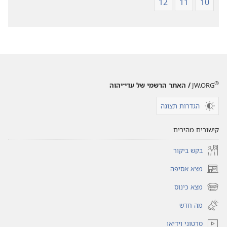
12
11
10
®
JW.ORG
/ האתר הרשמי של עדי־יהוה
הגדרות תצוגה
קישורים מהירים
בקש ביקור
מצא אסיפה
(פותח
חלון
מצא כינוס
(פותח
חדש)
חלון
מה חדש
חדש)
סרטוני וידיאו