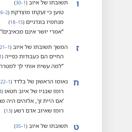
ו
תשובתו של איוב
‏(‏
1–30
‏)‏
טוען כי זעקתו מוצדקת
‏(‏
2–6
‏
מנחמיו בוגדניים
‏(‏
15–18
‏)‏
‏”‏אמרי יושר אינם מכאיבים!‏”‏
ז
המשך תשובתו של איוב
‏(‏
1–21
החיים הם כעבודות כפייה
‏(‏
1,‏ 
‏”‏למה עשית אותי לך למטרה?‏
ח
נאומו הראשון של בלדד
‏(‏
1–22
‏
רומז שבניו של איוב חטאו
‏(‏
4
‏’‏אם היית זך,‏ אלוהים היה מגן
רומז שאיוב אדם רשע
‏(‏
13
‏)‏
ט
תשובתו של איוב
‏(‏
1–35
‏)‏