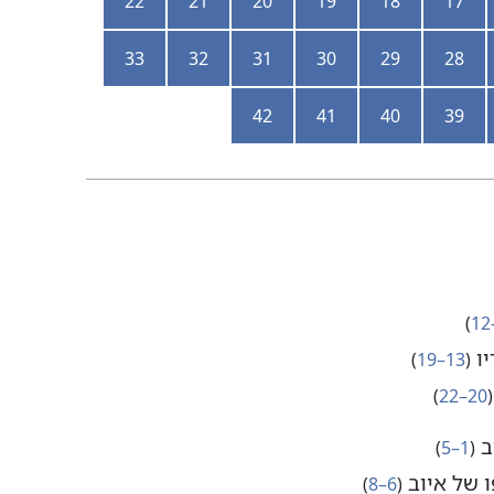
22
21
20
19
18
17
33
32
31
30
29
28
42
41
40
39
‏)‏
יו
‏(‏
13–19
‏)‏
‏(‏
20–22
‏)‏
ב
‏(‏
1–5
‏)‏
 של איוב
‏(‏
6–8
‏)‏