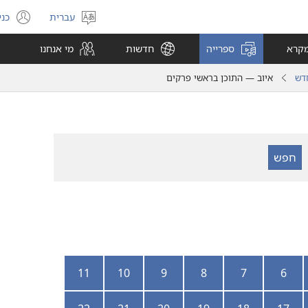
עברית
כני
בחר
(פ
שפה
חל
מקרא
ספרייה
חדשות
מי אנחנו
חד
דש
איוב — התוכן בראשי פרקים
11
10
9
8
7
6