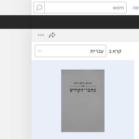
סה
ותח
חיפוש
ון
ש)
קרא ב