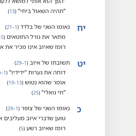
‏”‏הפך הוא אותי למושא ללעג”
‏”‏תהיה השאול ביתי”‏
‏(‏
13
‏)‏
יח
נאומו השני של בלדד
‏(‏
1–21
‏)‏
מתאר את גורל החוטאים
‏(‏
5–20
רומז שאיוב אינו מכיר את א
יט
תשובתו של איוב
‏(‏
1–29
‏)‏
דוחה את גערות ”‏ידידיו”‏
‏(‏
1–6
אומר שהוא נטוש
‏(‏
13–19
‏)‏
‏”‏חי גואלי”‏
‏(‏
25
‏)‏
כ
נאומו השני של צופר
‏(‏
1–29
‏)‏
טוען שדברי איוב מעליבים א
רומז שאיוב רשע
‏(‏
5
‏)‏