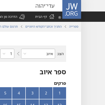
JW.ORG
עדי־יהוה
דף הבית
הדרכה מן ה
ספרייה
התנ״ך וכתבי־הקודש היווניים
תרגום עולם ח
פרק
הצג:
ספר
מקרא
ספר איוב
פרקים
5
4
3
2
1