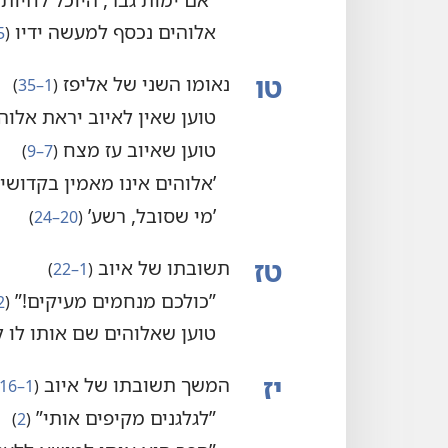
אלוהים נכסף למעשה ידיו
‏(‏
5
טו
נאומו השני של אליפז
‏(‏
1–35
‏)‏
טוען שאין לאיוב יראת אלוה
טוען שאיוב עז מצח
‏(‏
7–9
‏)‏
‏’‏אלוהים אינו מאמין בקדושיו’
‏’‏מי שסובל,‏ רשע’‏
‏(‏
20–24
‏)‏
טז
תשובתו של איוב
‏(‏
1–22
‏)‏
‏”‏כולכם מנחמים מעיקים!‏”‏
‏(‏
2
טוען שאלוהים שם אותו לו
יז
המשך תשובתו של איוב
‏(‏
1–16
‏”‏לגלגנים מקיפים אותי”‏
‏(‏
2
‏)‏