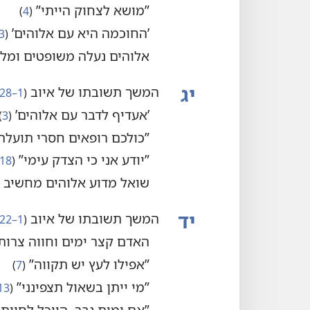
‏”‏מושא לצחוק הייתי”‏
‏(‏
4
‏)‏
‏’‏החוכמה היא עם אלוהים’‏
‏(‏
3
אלוהים נעלה משופטים ומל
יג
המשך תשובתו של איוב
‏(‏
1–28
‏’‏אעדיף לדבר עם אלוהים’‏
‏(‏
3
‏)
‏”‏כולכם רופאים חסרי תועלת
‏”‏יודע אני כי הצדק עימי”‏
‏(‏
18
שואל מדוע אלוהים מחשיב א
יד
המשך תשובתו של איוב
‏(‏
1–22
האדם קצר ימים וחווה צרות
‏”‏אפילו לעץ יש תקווה”‏
‏(‏
7
‏)‏
‏”‏מי ייתן בשאול תצפינני”‏
‏(‏
13
‏”‏אם ימות גבר,‏ היוכל לחיות 