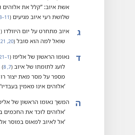
אשת איוב:‏ ”‏קלל את אלוהים ומ
שלושת רעי איוב מגיעים
‏(‏
11–13
ג
איוב מתחרט על יום היוולדו
‏(‏
26
שואל למה הוא סובל
‏(‏
20,‏ 21
‏
ד
נאומו הראשון של אליפז
‏(‏
1–21
לועג לתומתו של איוב
‏(‏
7,‏ 8
‏)‏
מספר על מסר מאת יצור רו
‏’‏אלוהים אינו מאמין בעבדיו’‏
ה
המשך נאומו הראשון של אליפ
‏’‏אלוהים לוכד את החכמים ב
‏’‏אל לאיוב למאוס במוסר אלו