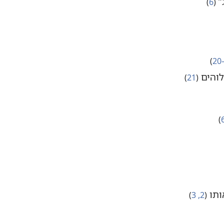
‏
‏(‏
6
‏)‏
‏)‏
לוהים
‏(‏
21
‏)‏
‏)‏
ותו
‏(‏
2,‏ 3
‏)‏