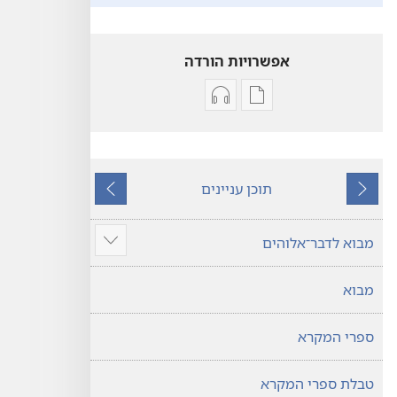
אפשרויות הורדה
אפשרויות
אפשרויות
להורדה
להורדה
של
של
פרסומים
קובצי
תוכן עניינים
תרגום
שמע
הקודם
הבא
עולם
תרגום
חדש
עולם
מבוא לדבר־אלוהים
הצג
של
חדש
עוד
של
כתבי־הקודש
מבוא
כתבי־הקודש
ספרי המקרא
טבלת ספרי המקרא