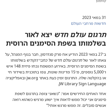
קזחסטן
31 במאי 2023
חדשות מרחבי העולם
תרגום עולם חדש
יצא לאור
בשלמותו בשפת הסימנים הרוסית
ב־27 במאי 2023 הודיע אח מרק סנדרסון,‏ חבר בגוף המנהל,‏ על
צאתו לאור של
תרגום עולם חדש של כתבי־הקודש
בשלמותו
בשפת הסימנים הרוסית.‏ באירוע המשמח נכחו פיזית 148 איש
ו־000,‏5 נוספים,‏ מ־15 מדינות שונות,‏ צפו בתוכנית בשידור חי
או בהקלטה שלה.‏ התרגום זמין כעת באתר jw.org ובאפליקציה
JW Library Sign Language.‏
אחד האחים החירשים אמר:‏ ”‏כשאני צופה בתרגום לשפת
סימנים אני יכול ממש לראות איך ישוע מרגיש כשהוא רואה
אנשים סובלים.‏ זה ממש מרגש אותי!‏”‏