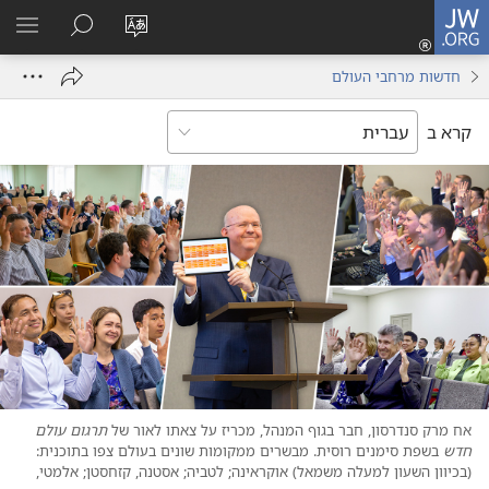
JW.ORG
כניסה
(פותח
שנה
חיפוש
הרא
חלון
את
תפר
חדשות מרחבי העולם
חדש)
שפת
האתר
קרא ב
אח מרק סנדרסון,‏ חבר בגוף המנהל,‏ מכריז על צאתו לאור של
תרגום עולם
חדש
בשפת סימנים רוסית.‏ מבשרים ממקומות שונים בעולם צפו בתוכנית:‏
(‏בכיוון השעון למעלה משמאל)‏ אוקראינה;‏ לטביה;‏ אסטנה,‏ קזחסטן;‏ אלמטי,‏