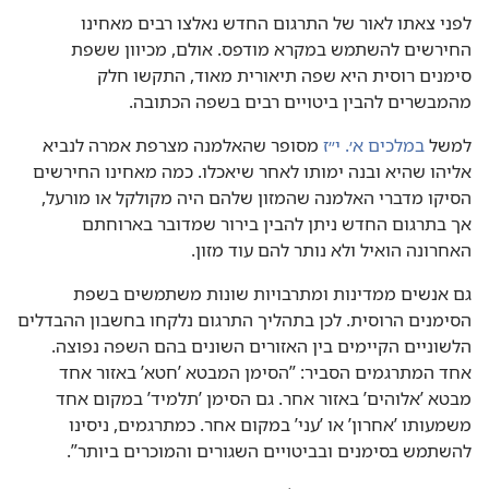
לפני צאתו לאור של התרגום החדש נאלצו רבים מאחינו
החירשים להשתמש במקרא מודפס.‏ אולם,‏ מכיוון ששפת
סימנים רוסית היא שפה תיאורית מאוד,‏ התקשו חלק
מהמבשרים להבין ביטויים רבים בשפה הכתובה.‏
למשל
במלכים א׳.‏ י״ז
מסופר שהאלמנה מצרפת אמרה לנביא
אליהו שהיא ובנה ימותו לאחר שיאכלו.‏ כמה מאחינו החירשים
הסיקו מדברי האלמנה שהמזון שלהם היה מקולקל או מורעל,‏
אך בתרגום החדש ניתן להבין בירור שמדובר בארוחתם
האחרונה הואיל ולא נותר להם עוד מזון.‏
גם אנשים ממדינות ומתרבויות שונות משתמשים בשפת
הסימנים הרוסית.‏ לכן בתהליך התרגום נלקחו בחשבון ההבדלים
הלשוניים הקיימים בין האזורים השונים בהם השפה נפוצה.‏
אחד המתרגמים הסביר:‏ ”‏הסימן המבטא ’‏חטא’‏ באזור אחד
מבטא ’‏אלוהים’‏ באזור אחר.‏ גם הסימן ’‏תלמיד’‏ במקום אחד
משמעותו ’‏אחרון’‏ או ’‏עני’‏ במקום אחר.‏ כמתרגמים,‏ ניסינו
להשתמש בסימנים ובביטויים השגורים והמוכרים ביותר”‏.‏