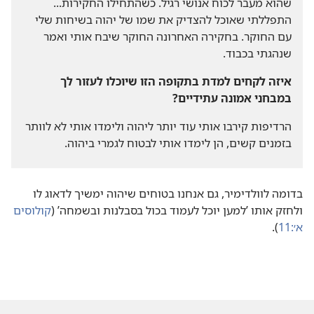
שהוא מעבר לכוח אנושי רגיל.‏ כשהתחילו החקירות.‏.‏.‏
התפללתי שאוכל להצדיק את שמו של יהוה בשיחות שלי
עם החוקר.‏ בחקירה האחרונה החוקר שיבח אותי ואמר
שנהגתי בכבוד.‏
איזה לקחים למדת בתקופה הזו שיוכלו לעזור לך
במבחני אמונה עתידיים?‏
הרדיפות קירבו אותי עוד יותר ליהוה ולימדו אותי לא לוותר
בזמנים קשים,‏ הן לימדו אותי לבטוח לגמרי ביהוה.‏
בדומה לוולדימיר,‏ גם אנחנו בטוחים שיהוה ימשיך לדאוג לו
ולחזק אותו ’‏למען יוכל לעמוד בכול בסבלנות ובשמחה’‏ (‏
קולוסים
א׳:‏11
‏)‏.‏