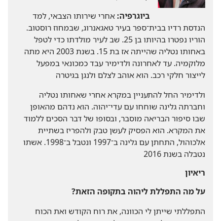
ביוגרפיה:‏
אחרי שירותו הצבאי,‏ למד
הנדסת רדיו בבית־ספר בעיר טאגאנרוג,‏ שבמחוז רוסטוב.‏
הוריו נפטרו בהיותו בן 25.‏ שב לעיר מולדתו כדי לטפל
באחותו נטליה שהייתה אז בת 15.‏ בשנת 2003 היא מתה
מלוקמיה.‏ עד לאחרונה ולדימיר עבד כמכונאי במפעל
לייצור חלקי רכב.‏ הוא אוהב לצלם ולנגן בגיטרה
ולדימיר החל להתעניין במקרא אחרי שאחותו נטליה
וחברתה גלינה שוחחו עם עדי־יהוה.‏ הוא נדהם מהאופן
שבו סיפור הבריאה מוסבר,‏ ובסופו של דבר הסכים ללמוד
את המקרא.‏ הוא הפסיק לעשן טבק ולהפריז בשתיית
אלכוהול,‏ התחתן עם גלינה ב־1997 ונטבל ב־1998.‏ אשתו
נטבלה בשנת 2016
ריאיון
על מה התפללת ליהוה בתקופה הזאת?‏
התפללתי שייתן לי הכוונה,‏ את רוח הקודש ואת הכוח