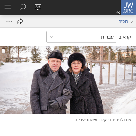
JW.ORG
כניסה
(פותח
שנה
חיפוש
הרא
חלון
את
תפר
רוסיה
חדש)
שפת
האתר
קרא ב
אח ולדימיר בייקלוב ואשתו אירינה