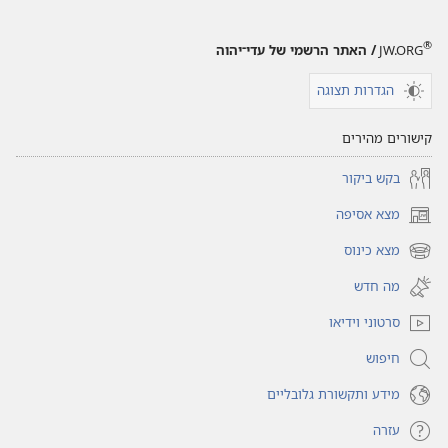
®
JW.ORG
/ האתר הרשמי של עדי־יהוה
הגדרות תצוגה
קישורים מהירים
בקש ביקור
מצא אסיפה
(פותח
חלון
מצא כינוס
(פותח
חדש)
חלון
מה חדש
חדש)
סרטוני וידיאו
חיפוש
מידע ותקשורת גלובליים
עזרה