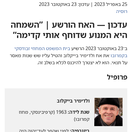
25 באפריל 2023 | עדכון:‏ 23 באוקטובר 2023
רוסיה
עדכון — האח הורשע | ”‏השמחה
היא המנוע שדוחף אותי קדימה”‏
ב־23 באוקטובר 2023 הרשיע
בית המשפט המחוזי זבודסקי
בקמרובו
את אח ולדימיר בייקלוב והטיל עליו שש שנות מאסר
על תנאי.‏ הוא לא יצטרך להיכנס לכלא בשלב זה.‏
פרופיל
ולדימיר בייקלוב
שנת לידה:‏
1963 (‏קרפיבינסקי,‏ מחוז
קמרובו)‏
ביוגרפיה:‏
לפני שהפך לעד־יהוה היה