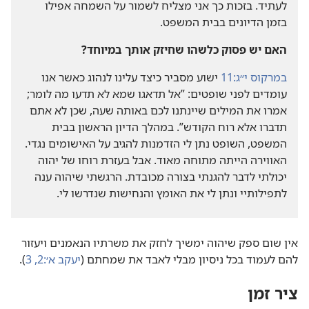
לעתיד.‏ בזכות כך אני מצליח לשמור על השמחה אפילו
בזמן הדיונים בבית המשפט.‏
האם יש פסוק כלשהו שחיזק אותך במיוחד?‏
במרקוס י״ג:‏11
ישוע מסביר כיצד עלינו לנהוג כאשר אנו
עומדים לפני שופטים:‏ ”‏אל תדאגו שמא לא תדעו מה לומר;‏
אמרו את המילים שיינתנו לכם באותה שעה,‏ שכן לא אתם
תדברו אלא רוח הקודש”‏.‏ במהלך הדיון הראשון בבית
המשפט,‏ השופט נתן לי הזדמנות להגיב על האישומים נגדי.‏
האווירה הייתה מתוחה מאוד.‏ אבל בעזרת רוחו של יהוה
יכולתי לדבר להגנתי בצורה מכובדת.‏ הרגשתי שיהוה ענה
לתפילותיי ונתן לי את האומץ והנחישות שנדרשו לי.‏
אין שום ספק שיהוה ימשיך לחזק את משרתיו הנאמנים ויעזור
להם לעמוד בכל ניסיון מבלי לאבד את שמחתם (‏
יעקב א׳:‏2,‏ 3
‏)‏.‏
ציר זמן