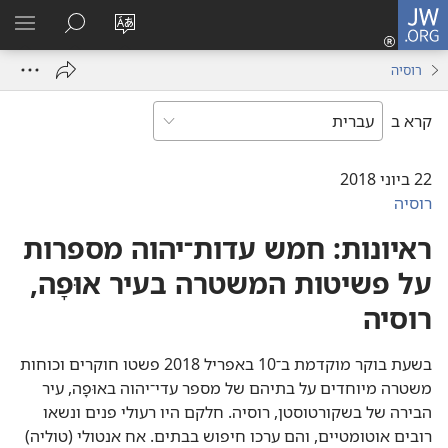
JW.ORG
כניסה
(פותח
שנה
חיפוש
הרא
חלון
את
תפר
רוסיה
חדש)
שפת
האתר
קרא ב
22 ביוני 2018
רוסיה
ראיונות:‏ חמש עדות־יהוה מספרות
על פשיטות המשטרה בעיר אוּפָה,‏
רוסיה
בשעת בוקר מוקדמת ב־10 באפריל 2018 פשטו חוקרים וכוחות
משטרה מיוחדים על בתיהם של מספר עדי־יהוה באוּפָה,‏ עיר
הבירה של בשקורטוסטן,‏ רוסיה.‏ חלקם היו רעולי פנים ונשאו
רובים אוטומטיים,‏ והם ערכו חיפוש בבתים.‏ אח אנטולי (‏טוליה)‏