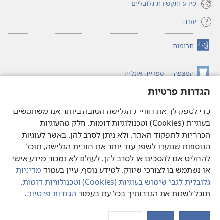
מידע ותקשורת גלובליים
עזרה
תרומות
(פותח
חלון
חדש)
המצפה — ספרייה אונליין
(פותח
חלון
הגדרות פרטיות
®
JW Hub
חדש)
(פותח
חלון
כדי לספק לך את חוויית הגלישה הטובה ביותר אנו משתמשים
®JW Library
חדש)
בעוגיות (Cookies) וטכנולוגיות דומות. חלק מהעוגיות
הכרחיות לתפקוד האתר, ולא ניתן לסרב להן. באשר לעוגיות
ספריית המצפה
הנוספות שנועדו לשפר עוד יותר את חוויית הגלישה, תוכל
להחליט אם להסכים או לסרב להן. לעולם לא נמכור מידע אישי
או נשתמש בו לצורכי שיווק. למידע נוסף, עיין בעמוד
מדיניות
גלובלית לגבי שימוש בעוגיות (‏Cookies)‏ וטכנולוגיות דומות
.
Copyright
© 2026 Watch Tower Bible and Tract Society of Pennsylvania.
תוכל לשנות את הגדרותיך בכל עת בעמוד
הגדרות פרטיות
.
תנאי שימוש
|
מדיניות פרטיות
|
הגדרות פרטיות