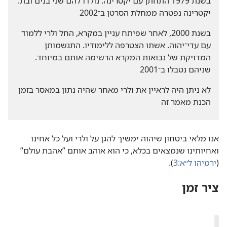
בשנת 1979 התחתן עם יקטרינה.‏ נולדו להם שני בנים ובת.‏
יקטרינה נפטרה ממחלת הסרטן ב־2002
בשנת 2000,‏ לאחר שפיתח עניין במקרא,‏ החל ולרי ללמוד
עם עדי־יהוה.‏ אשתו הצטרפה ללימודיו.‏ התגשמותן
המדויקת של נבואות המקרא הרשימה אותם במיוחד.‏
שניהם נטבלו ב־2001
לא ניתן היה לראיין את ולרי מאחר שהיה נתון במאסר בזמן
הכנת מאמר זה
אנו מלאי ביטחון שיהוה ימשיך להגן על ולרי ועל כל אחינו
ואחיותינו שנמצאים בכלא,‏ כי הוא אוהב אותם ”‏אהבת עולם”‏
(‏
ירמיהו ל״א:‏3
)‏.‏
ציר זמן