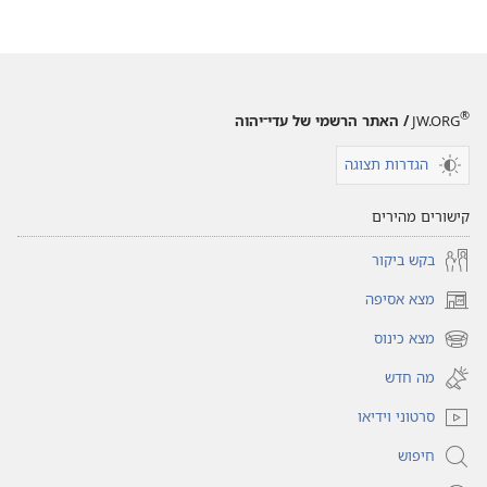
®
JW.ORG
/ האתר הרשמי של עדי־יהוה
הגדרות תצוגה
קישורים מהירים
בקש ביקור
מצא אסיפה
(פותח
חלון
מצא כינוס
(פותח
חדש)
חלון
מה חדש
חדש)
סרטוני וידיאו
חיפוש