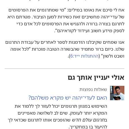
אח לי סיכם את נאומו במילים:‏ ”‏מי שמתרגמים את הפרסומים
של עדי־יהוה מחשיבים זאת כשירות למען הציבור.‏ מטרתם היא
לתרגם בצורה ברורה ולהנגיש את הפרסומים לכל אדם כדי
לספק מידע חשוב ועידוד לקוראיהם”‏.‏
אנו שמחים שקיבלנו הזדמנות לספר לאחרים על עבודת התרגום
שלנו.‏ כיום ברור מתמיד שהבשורה הטובה מוכרזת ”‏לכל אומה
ושבט ולשון”‏ (‏
ההתגלות י״ד:‏6
‏)‏.‏
אולי יעניין אותך גם
שאלות נפוצות
האם לעדי־יהוה יש מקרא משלהם?‏
השימוש במגוון תרגומים יכול לעזור לך ללמוד את
המקרא יותר לעומק.‏ שים לב לשלושה מאפיינים
ב
תרגום עולם חדש
שהופכים אותו לתרגום שכדאי לך
להיעזר בו במחקריך.‏