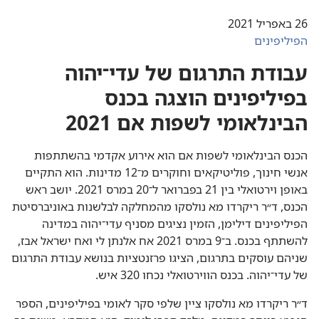
26 באפריל 2021
הפיליפינים
עבודת התרגום של עדי־יהוה
בפיליפינים הוצגה בכנס
הבינלאומי לשפות אם 2021
הכנס הבינלאומי לשפות אם הוא אירוע אקדמי בהשתתפות
אנשי חינוך,‏ פוליטיקאים וחוקרים מ־12 מדינות.‏ הוא התקיים
באופן וירטואלי בין 21 בפברואר ל־20 במרס 2021.‏ יושב ראש
הכנס,‏ ד״ר ריקרדו מא נולסקו מהמחלקה לבלשנות באוניברסיטת
הפיליפינים דילימן,‏ הזמין נציגים מסניף עדי־יהוה במדינה
להשתתף בכנס.‏ ב־9 במרס 2021 אח אלנתן לי ואח ישראל אבז,‏
שניהם עוסקים בתרגום,‏ הציגו פרזנטציות בנושא עבודת התרגום
של עדי־יהוה.‏ בכנס הווירטואלי נכחו 320 איש.‏
ד״ר ריקרדו מא נולסקו ציין שלפי סקר לאומי בפיליפינים,‏ הספר