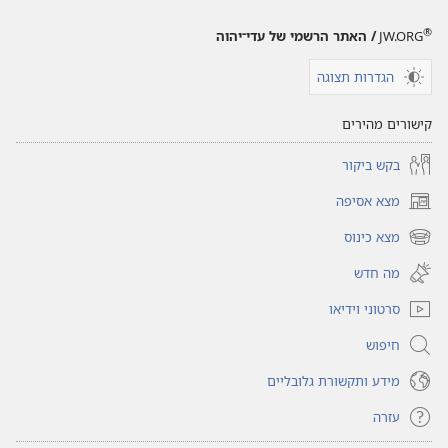
®
JW.ORG
/ האתר הרשמי של עדי־יהוה
הגדרות תצוגה
קישורים מהירים
בקש ביקור
מצא אסיפה
(פותח
חלון
מצא כינוס
(פותח
חדש)
חלון
מה חדש
חדש)
סרטוני וידיאו
חיפוש
מידע ותקשורת גלובליים
עזרה