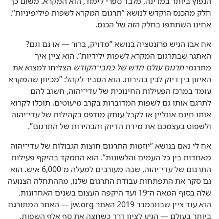
הנפוץ ביותר במדינה,‏ מלבד ספרי לימוד,‏ הוא המקרא.‏ משום כך
חלק מהכנס הוקדש לנושא ”‏תרגום המקרא לשפות פיליפיניות”‏.‏
אחינו השתתפו בחלק הזה של הכנס.‏
אח אבז הגיש פרזנטציה בנושא ”‏מדויק,‏ ברור — או גם וגם?‏
האתגר שבתרגום המקרא לשפות ילידיות”‏.‏ הוא ציין איך
מתרגמי
תרגום עולם חדש של כתבי־הקודש
הצליחו למצוא את
האיזון בין דיוק לבין בהירות.‏ הוא הסביר לקהל:‏ ”‏מכיוון שהמקרא
עומד במרכז הפעילות החינוכית של עדי־יהוה,‏ חשוב להם
לתרגם אותו גם לשפות המדוברות בקרב מיעוטים.‏ תוכלו לקרוא
אותו חינם אונליין או לקבל עותק מודפס בקהילות של עדי־יהוה
ולשפוט בעצמכם את מידת הדיוק והבהירות של התרגום”‏.‏
אח לי נאם בנושא ”‏יוזמות התרגום חוצות הגבולות של עדי־יהוה
מאחדות בין כל העמים והלשונות”‏.‏ הוא התמקד בהיקף פעילות
התרגום של עדי־יהוה,‏ שבה מעורבים למעלה מ־000,‏6 איש.‏ הוא
גם סקר את התפתחות עבודת התרגום שלנו,‏ מההתחלה הצנועה
שלה בסוף המאה ה־19 ועד היקפה העצום בשנים האחרונות.‏
הוא עוד ציין שבנובמבר 2019 האתר jw.org — האתר המתורגם
ביותר בעולם — הגיע לציון דרך כשחצה את סף אלף השפות.‏