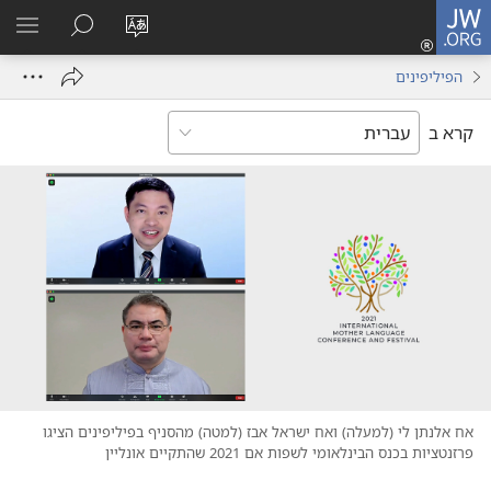
JW.ORG
כניסה
(פותח
שנה
חיפוש
הרא
חלון
את
תפר
הפיליפינים
חדש)
שפת
האתר
קרא ב
אח אלנתן לי (‏למעלה)‏ ואח ישראל אבז (‏למטה)‏ מהסניף בפיליפינים הציגו
פרזנטציות בכנס הבינלאומי לשפות אם 2021 שהתקיים אונליין